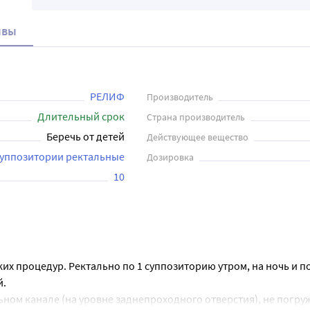
ывы
РЕЛИФ
Производитель
Длительный срок
Страна производитель
Беречь от детей
Действующее вещество
суппозитории ректальные
Дозировка
10
х процедур. Ректально по 1 суппозиторию утром, на ночь и по
й.
ьном канале (на уровне заднепроходного отверстия), не погруж