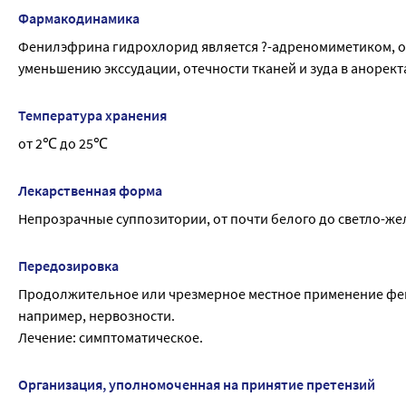
Нарушения со стороны сердечно-сосудистой системы
Фармакодинамика
Аритмия, повышение артериального давления.
Фенилэфрина гидрохлорид является ?-адреномиметиком, ок
уменьшению экссудации, отечности тканей и зуда в анорект
Температура хранения
от 2℃ до 25℃
Лекарственная форма
Непрозрачные суппозитории, от почти белого до светло-жел
Передозировка
Продолжительное или чрезмерное местное применение фени
например, нервозности.
Лечение: симптоматическое.
Организация, уполномоченная на принятие претензий