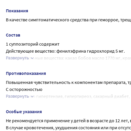
полностью в прямую кишку. Основание суппозитория следуе
полного его растворения.
Показания
В качестве симптоматического средства при геморрое, трещ
Состав
1 суппозиторий содержит
Действующее вещество: фенилэфрина гидрохлорид 5 мг.
Развернуть
Вспомогательные вещества: какао бобов масло 1770 мг, крах
пропилпарагидроксибензоат 0,4 мг.
Противопоказания
Повышенная чувствительность к компонентам препарата, тр
С осторожностью
Развернуть
Артериальная гипертензия, гипертиреоз, сахарный диабет,
период лактации.
Применение при беременности и в период грудного вскар
Особые указания
Достаточного опыта по применению препарата во время бе
Не рекомендуется применение у детей в возрасте до 12 лет,
кормящих матерей по назначению лечащего врача, если по
В случае кровотечения, ухудшения состояния или при отсут