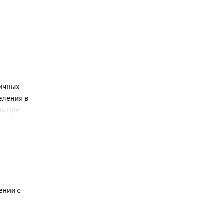
чных 
ления в 
ь при 
нии с 