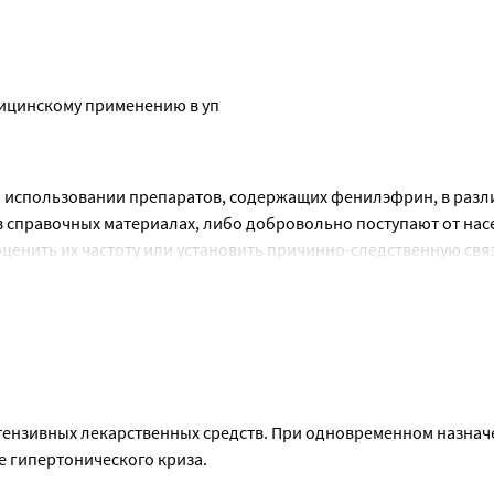
екарственными средствами и ингибиторами МАО.
ению другими механизмами
 автомобилем и другими механизмами.
едицинскому применению в уп
использовании препаратов, содержащих фенилэфрин, в разли
 справочных материалах, либо добровольно поступают от насе
енить их частоту или установить причинно-следственную связ
ния.
ензивных лекарственных средств. При одновременном назначе
 гипертонического криза.