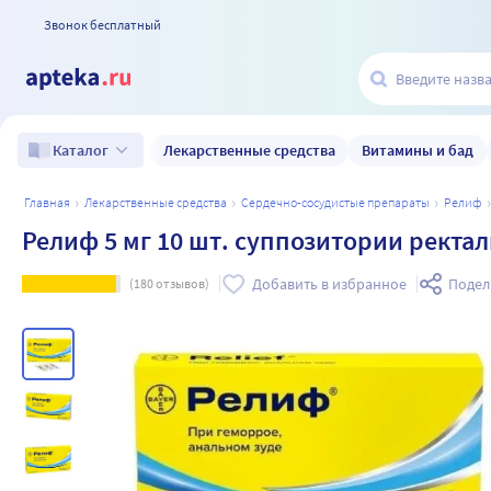
Звонок бесплатный
Лекарственные средства
Витамины и бад
Каталог
главная
лекарственные средства
сердечно-сосудистые препараты
релиф
Релиф 5 мг 10 шт. суппозитории ректа
Добавить в избранное
Подел
(
180
отзывов)