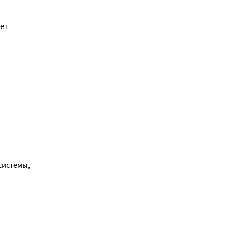
т 
истемы, 