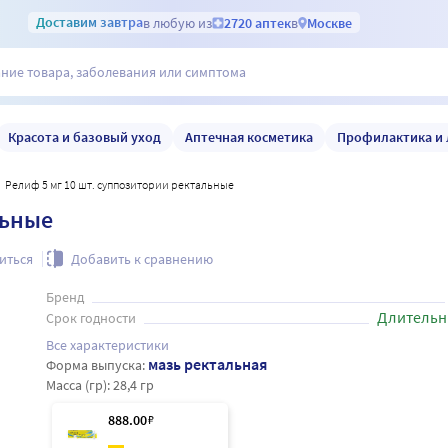
Доставим
завтра
в любую из
2720 аптек
в
Москве
Красота и базовый уход
Аптечная косметика
Профилактика и 
Релиф 5 мг 10 шт. суппозитории ректальные
льные
иться
Добавить к сравнению
Бренд
Длительн
Срок годности
Все характеристики
мазь ректальная
Форма выпуска:
Масса (гр):
28,4 гр
888
.00
₽