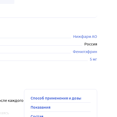
Нижфарм АО
Россия
Фенилэфрин
5 мг
Способ применения и дозы
сле каждого 
Показания
аясь 
Состав