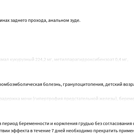
т придерживать марлевой салфеткой в течение нескольких мин
инах заднего прохода, анальном зуде.
мал кукурузный 224,2 мг, метилпарагидроксибензоат 0,4 мг, 
омбоэмболическая болезнь, гранулоцитопения, детский возрас
 задержка мочи (гипертрофия предстательной железы), береме
мливания
ременности нет. Возможно применение для лечения беременны
 в период беременности и кормления грудью без согласования 
тенциальная польза для матери превышает возможный риск для
ствии эффекта в течение 7 дней необходимо прекратить примен