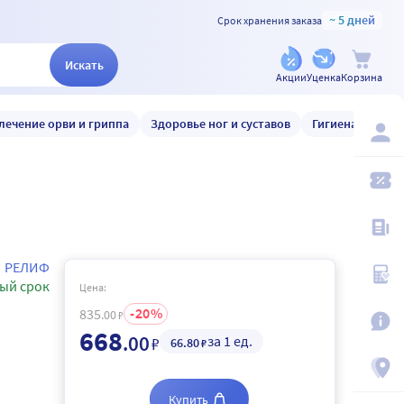
~ 5 дней
Срок хранения заказа
Искать
Акции
Уценка
Корзина
лечение орви и гриппа
Здоровье ног и суставов
Гигиена и уход
РЕЛИФ
ый срок
Цена:
20
835
.00
₽
668
.00
за 1 ед.
₽
66
.80
₽
Купить