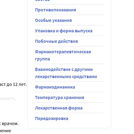
ут до 
Противопоказания
Особые указания
Упаковка и форма выпуска
Побочные действия
Фармакотерапевтическая
группа
Взаимодействие с другими
лекарственными средствами
т до 12 лет.
Фармакодинамика
Температура хранения
нность, 
Лекарственная форма
Передозировка
х и 
с врачом.
 плода и 
ение 