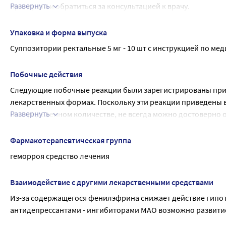
ребенка.
Развернуть
препарата и обратиться за консультацией к врачу.
Не следует применять совместно с антигипертензивными л
Влияние на способность к вождению автомобиля и управл
Упаковка и форма выпуска
Препарат не оказывает влияния на способность управлять
Суппозитории ректальные 5 мг - 10 шт с инструкцией по м
Побочные действия
Следующие побочные реакции были зарегистрированы при 
лекарственных формах. Поскольку эти реакции приведены в
Развернуть
неопределенном количестве, не всегда можно достоверно оц
применении препарата.
Нарушения со стороны иммунной системы
Фармакотерапевтическая группа
Аллергические реакции.
геморроя средство лечения
Общие расстройства и нарушения в месте введения
Раздражение по типу контактного дерматита в месте нанесе
Взаимодействие с другими лекарственными средствами
Нарушения со стороны эндокринной системы
Из-за содержащегося фенилэфрина снижает действие гипот
Обострение гипертиреоза
антидепрессантами - ингибиторами МАО возможно развитие
Нарушения со стороны нервной системы
Тремор, бессонница, нервозность.