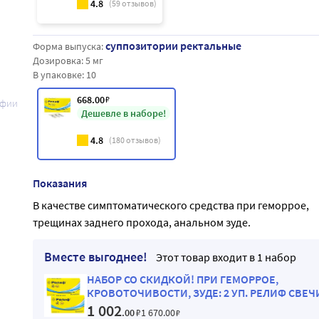
4.8
(
59
отзывов)
суппозитории ректальные
Форма выпуска:
Дозировка:
5 мг
В упаковке:
10
668
.00
₽
афии
Дешевле в наборе!
4.8
(
180
отзывов)
Показания
В качестве симптоматического средства при геморрое,
трещинах заднего прохода, анальном зуде.
Вместе выгоднее!
Этот товар входит в 1 набор
НАБОР СО СКИДКОЙ! ПРИ ГЕМОРРОЕ,
КРОВОТОЧИВОСТИ, ЗУДЕ: 2 УП. РЕЛИФ СВЕЧ
№10
1 002
.00
₽
1 670
.00
₽