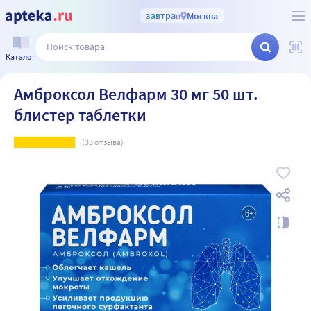
завтра
в
Москва
Каталог
Амброксол Велфарм 30 мг 50 шт.
блистер таблетки
(
33
отзыва)