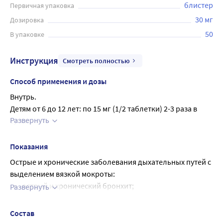
блистер
Первичная упаковка
30 мг
Дозировка
50
В упаковке
Инструкция
Смотреть полностью
Способ применения и дозы
Внутрь.
Детям от 6 до 12 лет: по 15 мг (1/2 таблетки) 2-3 раза в 
Развернуть
сутки.
Взрослым и детям старше 12 лет: по 30 мг (1 таблетка) 3 
раза в сутки.
Показания
При необходимости для усиления терапевтического 
Острые и хронические заболевания дыхательных путей с
эффекта можно назначать по 60 мг (2 таблетки) 2 раза в 
выделением вязкой мокроты:
сутки. Препарат принимают, запивая жидкостью.
острый и хронический бронхит;
Развернуть
Принимать таблетки можно независимо от приема пищи.
пневмония;
В случае сохранения симптомов заболевания в течении 
хроническая обструктивная болезнь легких;
Состав
4-5 дней от начала приема рекомендуется обратиться к 
бронхиальная астма с затруднением отхождения