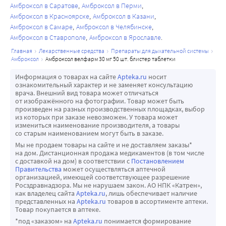
Амброксол в Саратове
Амброксол в Перми
Амброксол в Красноярске
Амброксол в Казани
Амброксол в Самаре
Амброксол в Челябинске
Амброксол в Ставрополе
Амброксол в Ярославле
главная
лекарственные средства
препараты для дыхательной системы
амброксол
амброксол велфарм 30 мг 50 шт. блистер таблетки
Информация о товарах на сайте
Apteka.ru
носит
ознакомительный характер и не заменяет консультацию
врача. Внешний вид товара может отличаться
от изображённого на фотографии. Товар может быть
произведен на разных производственных площадках, выбор
из которых при заказе невозможен. У товара может
измениться наименование производителя, а товары
со старым наименованием могут быть в заказе.
Мы не продаем товары на сайте и не доставляем заказы*
на дом. Дистанционная продажа медикаментов (в том числе
с доставкой на дом) в соответствии с
Постановлением
Правительства
может осуществляться аптечной
организацией, имеющей соответствующее разрешение
Росздравнадзора. Мы не нарушаем закон. АО НПК «Катрен»,
как владелец сайта
Apteka.ru
, лишь обеспечивает наличие
представленных на
Apteka.ru
товаров в ассортименте аптеки.
Товар покупается в аптеке.
*под «заказом» на
Apteka.ru
понимается формирование