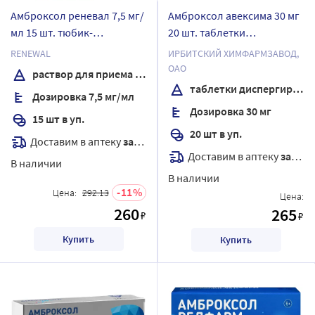
Амброксол реневал 7,5 мг/
Амброксол авексима 30 мг
мл 15 шт. тюбик-
20 шт. таблетки
капельница раствор для
диспергируемые
RENEWAL
ИРБИТСКИЙ ХИМФАРМЗАВОД,
приема внутрь и
ОАО
раствор для приема внутрь
ингаляций 4 мл
таблетки диспергируемые
Дозировка 7,5 мг/мл
Дозировка 30 мг
15 шт в уп.
20 шт в уп.
Доставим в аптеку
завтра
Доставим в аптеку
завтра
В наличии
В наличии
11
Цена:
292.13
Цена:
260
265
₽
₽
Купить
Купить