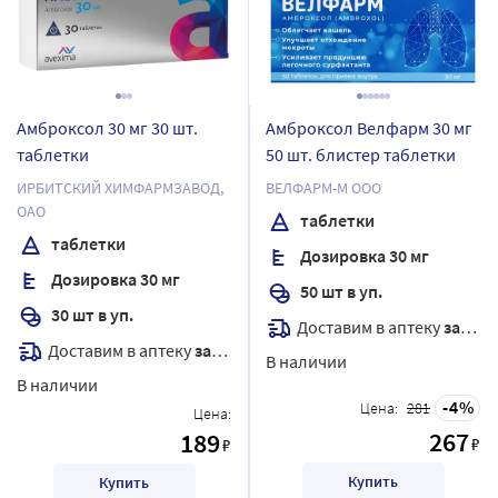
Амброксол 30 мг 30 шт.
Амброксол Велфарм 30 мг
таблетки
50 шт. блистер таблетки
ИРБИТСКИЙ ХИМФАРМЗАВОД,
ВЕЛФАРМ-М ООО
ОАО
таблетки
таблетки
Дозировка 30 мг
Дозировка 30 мг
50 шт в уп.
30 шт в уп.
Доставим в аптеку
завтра
Доставим в аптеку
завтра
В наличии
В наличии
4
Цена:
281
Цена:
267
189
₽
₽
Купить
Купить