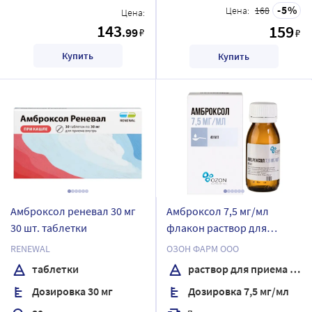
5
Цена:
168
Цена:
143
159
.99
₽
₽
Купить
Купить
Амброксол реневал 30 мг
Амброксол 7,5 мг/мл
30 шт. таблетки
флакон раствор для
приема внутрь и
RENEWAL
ОЗОН ФАРМ ООО
ингаляций 40 мл
таблетки
раствор для приема внутрь
Дозировка 30 мг
Дозировка 7,5 мг/мл