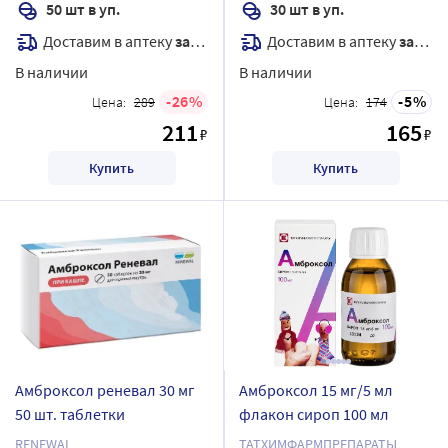
50 шт в уп.
30 шт в уп.
Доставим в аптеку
завтра
Доставим в аптеку
завтра
В наличии
В наличии
26
5
Цена:
289
Цена:
174
211
165
₽
₽
Купить
Купить
Амброксол реневал 30 мг
Амброксол 15 мг/5 мл
50 шт. таблетки
флакон сироп 100 мл
RENEWAL
ТАТХИМФАРМПРЕПАРАТЫ