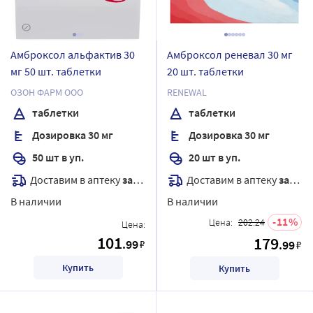
Амброксол альфактив 30
Амброксол реневал 30 мг
мг 50 шт. таблетки
20 шт. таблетки
ОЗОН ФАРМ ООО
RENEWAL
таблетки
таблетки
Дозировка 30 мг
Дозировка 30 мг
50 шт в уп.
20 шт в уп.
Доставим в аптеку
завтра
Доставим в аптеку
завтра
В наличии
В наличии
11
Цена:
202.24
Цена:
101
179
.99
₽
.99
₽
Купить
Купить