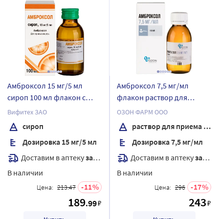
Амброксол 15 мг/5 мл
Амброксол 7,5 мг/мл
сироп 100 мл флакон с
флакон раствор для
мерным стаканчиком
приема внутрь 100 мл
Вифитех ЗАО
ОЗОН ФАРМ ООО
сироп
раствор для приема внутрь
Дозировка 15 мг/5 мл
Дозировка 7,5 мг/мл
Доставим в аптеку
завтра
Доставим в аптеку
завтра
В наличии
В наличии
11
17
Цена:
213.47
Цена:
296
189
243
.99
₽
₽