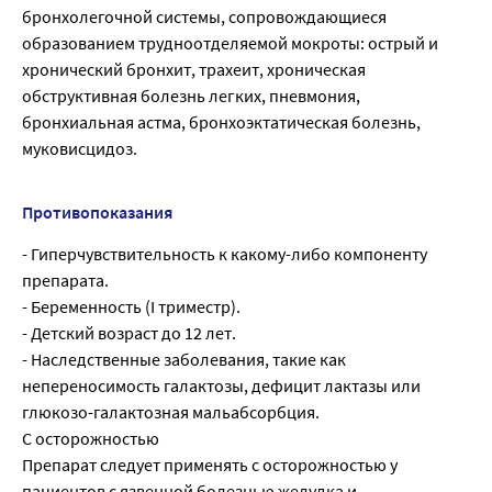
бронхолегочной системы, сопровождающиеся
образованием трудноотделяемой мокроты: острый и
хронический бронхит, трахеит, хроническая
обструктивная болезнь легких, пневмония,
бронхиальная астма, бронхоэктатическая болезнь,
муковисцидоз.
Противопоказания
- Гиперчувствительность к какому-либо компоненту
препарата.
- Беременность (I триместр).
- Детский возраст до 12 лет.
- Наследственные заболевания, такие как
непереносимость галактозы, дефицит лактазы или
глюкозо-галактозная мальабсорбция.
С осторожностью
Препарат следует применять с осторожностью у
пациентов с язвенной болезнью желудка и