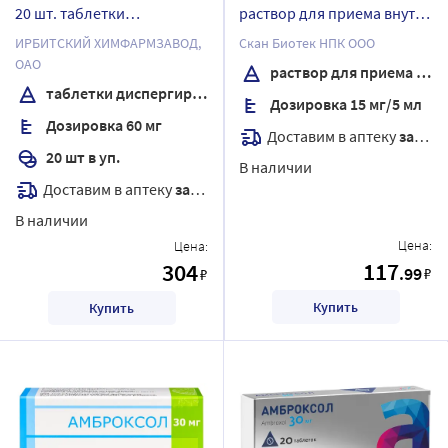
20 шт. таблетки
раствор для приема внутрь
диспергируемые
100 мл
ИРБИТСКИЙ ХИМФАРМЗАВОД,
Скан Биотек НПК ООО
ОАО
раствор для приема внутрь
таблетки диспергируемые
Дозировка 15 мг/5 мл
Дозировка 60 мг
Доставим в аптеку
завтра
20 шт в уп.
В наличии
Доставим в аптеку
завтра
В наличии
Цена:
Цена:
117
304
.99
₽
₽
Купить
Купить