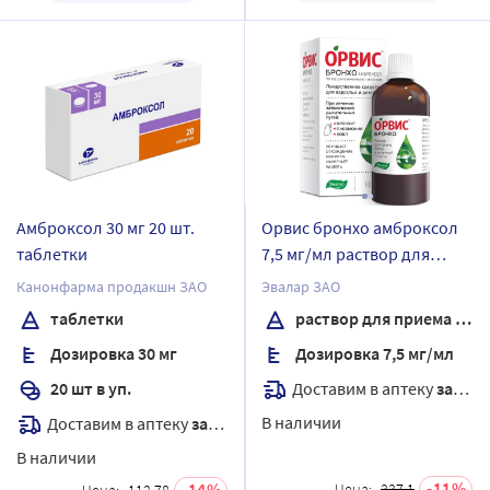
Амброксол 30 мг 20 шт.
Орвис бронхо амброксол
таблетки
7,5 мг/мл раствор для
приема внутрь и
Канонфарма продакшн ЗАО
Эвалар ЗАО
ингаляций 100 мл
таблетки
раствор для приема внутрь
Дозировка 30 мг
Дозировка 7,5 мг/мл
Доставим в аптеку
завтра
20 шт в уп.
В наличии
Доставим в аптеку
завтра
В наличии
11
14
Цена:
337.1
Цена:
112.78