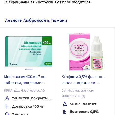
3. Официальная инструкция от производителя.
Аналоги Амброксол в Тюмени
Мофлаксия 400 мг 7 шт.
Ксафлом 0,5% флакон-
таблетки, покрытые
капельница капли
пленочной оболочкой
глазные 5 мл
КРКА, д.д., Ново место, АО
Сан Фармасьютикал
Индастриз Лтд
таблетки, покрытые пленочной оболочкой
капли глазные
Дозировка 400 мг
Дозировка 0,5%
7 шт в уп.