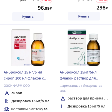
298
96
.99
₽
₽
Купить
Купить
Амброксол 15 мг/5 мл
Амброксол 15мг/5мл
сироп 100 мл флакон с
флакон раствор для
мерной ложкой
приема внутрь 100 мл
ОЗОН ФАРМ ООО
Фармстандарт-Лексредства
ОАО
сироп
раствор для приема внутрь
Дозировка 15 мг/5 мл
Дозировка 15 мг/5 мл
Доставим в аптеку
завтра