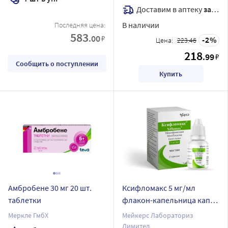
Доставим в аптеку
завтра
В наличии
Последняя цена:
583
.00
₽
2
Цена:
223.46
218
.99
₽
Сообщить о поступлении
Купить
Амбробене 30 мг 20 шт.
Ксифломакс 5 мг/мл
таблетки
флакон-капельница капли
глазные 5 мл
Меркле ГмбХ
Мейкерс Лабораториз
Лимитед