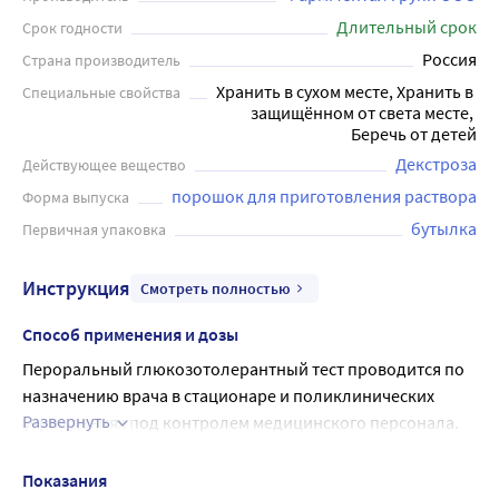
Длительный срок
Срок годности
Россия
Страна производитель
Хранить в сухом месте, Хранить в 
Специальные свойства
защищённом от света месте, 
Беречь от детей
Декстроза
Действующее вещество
порошок для приготовления раствора
Форма выпуска
бутылка
Первичная упаковка
Инструкция
Смотреть полностью
Способ применения и дозы
Пероральный глюкозотолерантный тест проводится по 
назначению врача в стационаре и поликлинических 
Развернуть
учреждениях под контролем медицинского персонала.
Рекомендуемая доза
75 г декстрозы (82,5 г декстрозы моногидрата)
Показания