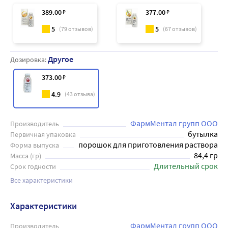
389
.00
₽
377
.00
₽
5
5
(
79
отзывов)
(
67
отзывов)
Другое
Дозировка:
373
.00
₽
4.9
(
43
отзыва)
ФармМентал групп ООО
Производитель
бутылка
Первичная упаковка
порошок для приготовления раствора
Форма выпуска
84,4 гр
Масса (гр)
Длительный срок
Срок годности
Все характеристики
Характеристики
ФармМентал групп ООО
Производитель