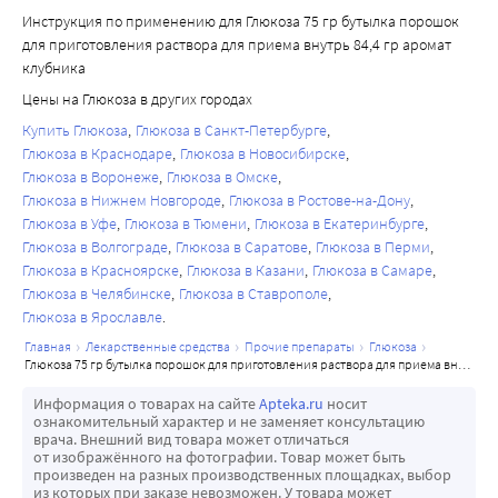
Инструкция по применению для Глюкоза 75 гр бутылка порошок
для приготовления раствора для приема внутрь 84,4 гр аромат
клубника
Цены на Глюкоза в других городах
Купить Глюкоза
Глюкоза в Санкт-Петербурге
Глюкоза в Краснодаре
Глюкоза в Новосибирске
Глюкоза в Воронеже
Глюкоза в Омске
Глюкоза в Нижнем Новгороде
Глюкоза в Ростове-на-Дону
Глюкоза в Уфе
Глюкоза в Тюмени
Глюкоза в Екатеринбурге
Глюкоза в Волгограде
Глюкоза в Саратове
Глюкоза в Перми
Глюкоза в Красноярске
Глюкоза в Казани
Глюкоза в Самаре
Глюкоза в Челябинске
Глюкоза в Ставрополе
Глюкоза в Ярославле
главная
лекарственные средства
прочие препараты
глюкоза
глюкоза 75 гр бутылка порошок для приготовления раствора для приема внутрь 84,4 гр аромат клубника
Информация о товарах на сайте
Apteka.ru
носит
ознакомительный характер и не заменяет консультацию
врача. Внешний вид товара может отличаться
от изображённого на фотографии. Товар может быть
произведен на разных производственных площадках, выбор
из которых при заказе невозможен. У товара может