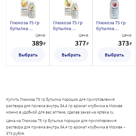
Глюкоза 75 гр
Глюкоза 75 гр
Глюкоза 75 гр
бутылка
бутылка
бутылка
порошок для
порошок для
порошок для
Цена:
Цена:
Цена:
приготовления
приготовления
приготовления
389
377
373
₽
₽
₽
раствора для
раствора для
раствора для
приема внутрь
приема внутрь
приема внутрь
Выбрать
Выбрать
Выбрать
84,4 гр аромат
84,4 гр аромат
84,4 гр аромат
апельсина
ананаса
клубника
Купить Глюкоза 75 гр бутылка порошок для приготовления
раствора для приема внутрь 84,4 гр аромат клубника в Москве
можно в удобной для вас аптеке, сделав заказ на Apteka.ru.
Цена на Глюкоза 75 гр бутылка порошок для приготовления
раствора для приема внутрь 84,4 гр аромат клубника в Москве –
373 рубля.