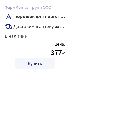
приготовления раствора
ФармМентал групп ООО
для приема внутрь 84,4 гр
порошок для приготовления раствора
аромат клубника
Доставим в аптеку
завтра
В наличии
Цена:
377
₽
Купить