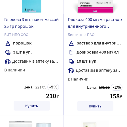
Глюкоза 3 шт. пакет массой
Глюкоза 400 мг/мл раствор
25 гр порошок
для внутривенного
введения 10 мл ампулы 10
БИТ НПО ООО
Биосинтез ПАО
шт.
порошок
раствор для внутривенного введения
3 шт в уп.
Дозировка 400 мг/мл
Доставим в аптеку
завтра
10 шт в уп.
В наличии
Доставим в аптеку
завтра
В наличии
5
2
Цена:
221.05
Цена:
161.22
210
158
₽
₽
Купить
Купить