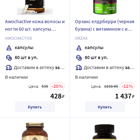
Awochactive кожа волосы и
Орзакс елдрберри (черная
ногти 60 шт. капсулы
бузина) с витамином с и
массой 770 мг
цинком 60 шт. капсулы
AWOCHACTIVE
ORZAX
массой 584,5 мг
капсулы
капсулы
60 шт в уп.
60 шт в уп.
Доставим в аптеку
завтра
Доставим в аптеку
завтра
В наличии
В наличии
20
12
Цена:
535
Цена:
1638.95
428
1 437
₽
₽
Купить
Купить