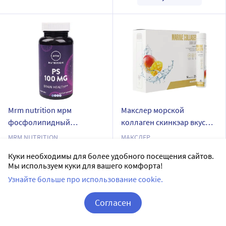
Mrm nutrition мрм
Макслер морской
фосфолипидный
коллаген скинкэар вкус
комплекс 60 шт. капсулы
манго 14 шт. ампулы по 25
MRM NUTRITION
МАКСЛЕР
массой 1056 мг
мл жидкость
капсулы
жидкость
Куки необходимы для более удобного посещения сайтов.
Мы используем куки для вашего комфорта!
60 шт в уп.
14 шт в уп.
Узнайте больше про использование cookie.
Доставим в аптеку
завтра
Нет в наличии
В наличии
Согласен
Цена:
Сообщить о поступлении
Корзина
Вход / Регистрация