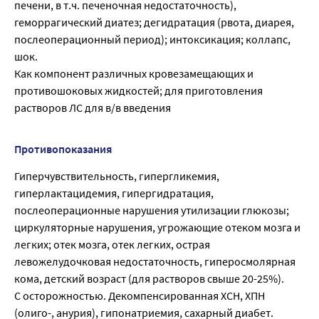
печени, в т.ч. печеночная недостаточность),
геморрагический диатез; дегидратация (рвота, диарея,
послеоперационный период); интоксикация; коллапс,
шок.
Как компонент различных кровезамещающих и
противошоковых жидкостей; для приготовления
растворов ЛС для в/в введения
Противопоказания
Гиперчувствительность, гипергликемия,
гиперлактацидемия, гипергидратация,
послеоперационные нарушения утилизации глюкозы;
циркуляторные нарушения, угрожающие отеком мозга и
легких; отек мозга, отек легких, острая
левожелудочковая недостаточность, гиперосмолярная
кома, детский возраст (для растворов свыше 20-25%).
С осторожностью. Декомпенсированная ХСН, ХПН
(олиго-, анурия), гипонатриемия, сахарный диабет.