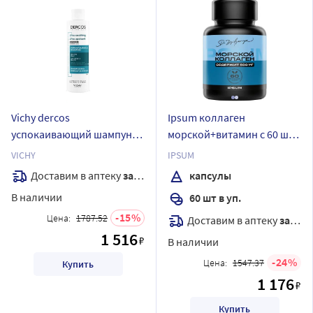
Vichy dercos
Ipsum коллаген
успокаивающий шампунь-
морской+витамин с 60 шт.
уход для чувствительной
капсулы массой 728 мг
VICHY
IPSUM
кожи головы для
Доставим в аптеку
завтра
капсулы
нормальных и жирных
В наличии
60 шт в уп.
волос 200 мл
15
Цена:
1787.52
Доставим в аптеку
завтра
1 516
₽
В наличии
24
Цена:
1547.37
Купить
1 176
₽
Купить