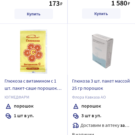
1 580
173
₽
₽
Купить
Купить
Глюкоза с витамином с 1
Глюкоза 3 шт. пакет массой
шт. пакет-саше порошок
25 гр порошок
массой 25 гр Югмедфарм
ЮГМЕДФАРМ
Флора Кавказа АО
порошок
порошок
1 шт в уп.
3 шт в уп.
Доставим в аптеку
завтра
В наличии