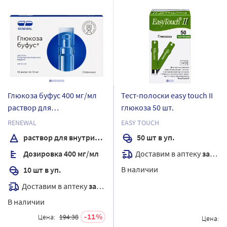
Глюкоза буфус 400 мг/мл
Тест-полоски easy touch II
раствор для
глюкоза 50 шт.
внутривенного введения
RENEWAL
EASY TOUCH
10 мл ампулы 10 шт.
раствор для внутривенного введения
50 шт в уп.
Доставим в аптеку
завтра
Дозировка 400 мг/мл
В наличии
10 шт в уп.
Доставим в аптеку
завтра
В наличии
11
Цена:
194.38
Цена: