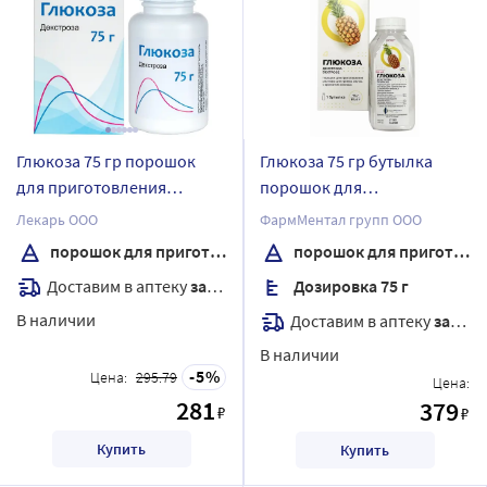
Глюкоза 75 гр порошок
Глюкоза 75 гр бутылка
для приготовления
порошок для
раствора для приема
приготовления раствора
Лекарь ООО
ФармМентал групп ООО
внутрь
для приема внутрь 84,4 гр
порошок для приготовления раствора
порошок для приготовления раствора
аромат ананаса
Доставим в аптеку
завтра
Дозировка 75 г
В наличии
Доставим в аптеку
завтра
В наличии
5
Цена:
295.79
Цена:
281
379
₽
₽
Купить
Купить