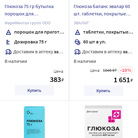
Глюкоза 75 гр бутылка
Глюкоза баланс эвалар 60
порошок для
шт. таблетки, покрытые
приготовления раствора
оболочкой массой 1,1 г
ФармМентал групп ООО
ЭВАЛАР
для приема внутрь 84,4 гр
порошок для приготовления раствора
таблетки, покрытые оболочкой
аромат апельсина
Дозировка 75 г
60 шт в уп.
Доставим в аптеку
завтра
Доставим в аптеку
завтра
В наличии
В наличии
10
Цена:
1846.97
Цена:
383
1 651
₽
₽
Купить
Купить