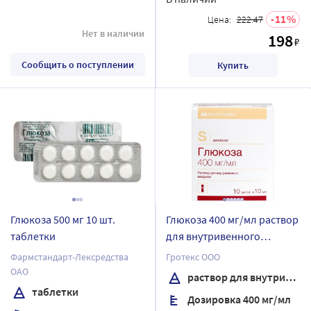
11
Цена:
222.47
Нет в наличии
198
₽
Сообщить о поступлении
Купить
Глюкоза 500 мг 10 шт.
Глюкоза 400 мг/мл раствор
таблетки
для внутривенного
введения 10 мл ампулы 10
Фармстандарт-Лексредства
Гротекс ООО
шт.
ОАО
раствор для внутривенного введения
таблетки
Дозировка 400 мг/мл