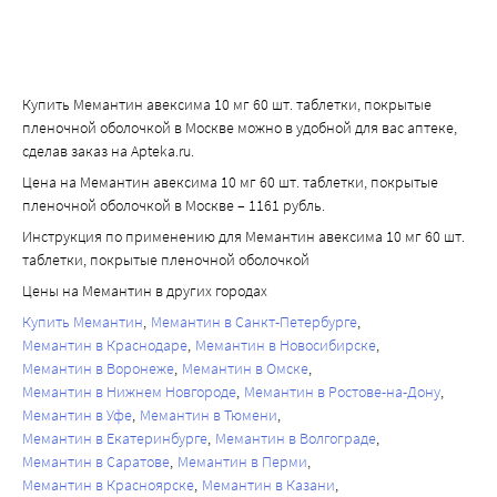
например, при переходе с продуктов животного 
происхождения на вегетарианскую диету или из-за 
чрезмерного применения щелочных желудочных 
буферов.
Купить Мемантин авексима 10 мг 60 шт. таблетки, покрытые
Линейность
пленочной оболочкой в Москве можно в удобной для вас аптеке,
В диапазоне доз 10-40 мг у добровольцев выявлена 
сделав заказ на Apteka.ru.
линейность фармакокинетики.
Цена на Мемантин авексима 10 мг 60 шт. таблетки, покрытые
Фармакокинетическая/фармакодинамическая 
пленочной оболочкой в Москве – 1161 рубль.
взаимосвязь
Инструкция по применению для Мемантин авексима 10 мг 60 шт.
При приеме мемантина в дозе 20 мг/сут концентрация в 
таблетки, покрытые пленочной оболочкой
цереброспинальной жидкости равна значению 
Цены на Мемантин в других городах
константы ингибирования (кл), которое в области 
Купить Мемантин
Мемантин в Санкт-Петербурге
фронтальной коры головного мозга составляет 0,5 
Мемантин в Краснодаре
Мемантин в Новосибирске
мкмоль/л.
Мемантин в Воронеже
Мемантин в Омске
Мемантин в Нижнем Новгороде
Мемантин в Ростове-на-Дону
Мемантин в Уфе
Мемантин в Тюмени
Мемантин в Екатеринбурге
Мемантин в Волгограде
Мемантин в Саратове
Мемантин в Перми
Мемантин в Красноярске
Мемантин в Казани