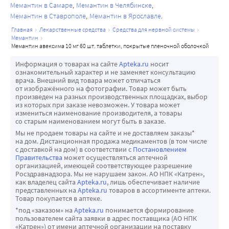
Мемантин в Самаре
Мемантин в Челябинске
Мемантин в Ставрополе
Мемантин в Ярославле
главная
лекарственные средства
средства для нервной системы
мемантин
мемантин авексима 10 мг 60 шт. таблетки, покрытые пленочной оболочкой
Информация о товарах на сайте
Apteka.ru
носит
ознакомительный характер и не заменяет консультацию
врача. Внешний вид товара может отличаться
от изображённого на фотографии. Товар может быть
произведен на разных производственных площадках, выбор
из которых при заказе невозможен. У товара может
измениться наименование производителя, а товары
со старым наименованием могут быть в заказе.
Мы не продаем товары на сайте и не доставляем заказы*
на дом. Дистанционная продажа медикаментов (в том числе
с доставкой на дом) в соответствии с
Постановлением
Правительства
может осуществляться аптечной
организацией, имеющей соответствующее разрешение
Росздравнадзора. Мы не нарушаем закон. АО НПК «Катрен»,
как владелец сайта
Apteka.ru
, лишь обеспечивает наличие
представленных на
Apteka.ru
товаров в ассортименте аптеки.
Товар покупается в аптеке.
*под «заказом» на
Apteka.ru
понимается формирование
пользователем сайта заявки в адрес поставщика (АО НПК
«Катрен») от имени аптечной организации на поставку