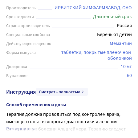
ИРБИТСКИЙ ХИМФАРМЗАВОД, ОАО
Производитель
Длительный срок
Срок годности
Россия
Страна производитель
Беречь от детей
Специальные свойства
Мемантин
Действующее вещество
таблетки, покрытые пленочной 
Форма выпуска
оболочкой
10 мг
Дозировка
60
В упаковке
Инструкция
Смотреть полностью
Способ применения и дозы
Терапия должна проводиться под контролем врача, 
имеющего опыт в вопросах диагностики и лечения 
Развернуть
деменции при болезни Альцгеймера. Терапию следует 
начинать только в том случае, если лицо, оказывающее 