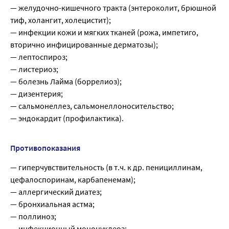
— желудочно-кишечного тракта (энтероколит, брюшной
тиф, холангит, холецистит);
— инфекции кожи и мягких тканей (рожа, импетиго,
вторично инфицированные дерматозы);
— лептоспироз;
— листериоз;
— болезнь Лайма (боррелиоз);
— дизентерия;
— сальмонеллез, сальмонеллоносительство;
— эндокардит (профилактика).
Противопоказания
— гиперчувствительность (в т.ч. к др. пенициллинам,
цефалоспоринам, карбапенемам);
— аллергический диатез;
— бронхиальная астма;
— поллиноз;
— инфекционный мононуклеоз;