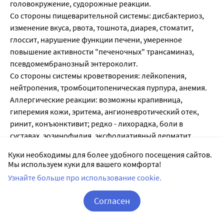
головокружение, судорожные реакции.
Со стороны пищеварительной системы: дисбактериоз,
изменение вкуса, рвота, тошнота, диарея, стоматит,
глоссит, нарушение функции печени, умеренное
повышение активности "печеночных" трансаминаз,
псевдомембранозный энтероколит.
Со стороны системы кроветворения: лейкопения,
нейтропения, тромбоцитопеническая пурпура, анемия.
Аллергические реакции: возможны крапивница,
гиперемия кожи, эритема, ангионевротический отек,
ринит, конъюнктивит; редко - лихорадка, боли в
суставах, эозинофилия, эксфолиативный дерматит,
полиформная экссудативная эритема, синдром
Куки необходимы для более удобного посещения сайтов.
Стивенса-Джонсона; реакции, сходные с сывороточной
Мы используем куки для вашего комфорта!
болезнью; в единичных случаях - анафилактический шок.
Узнайте больше про использование cookie.
Прочие: затрудненное дыхание, тахикардия,
интерстициальный нефрит, кандидоз влагалища,
Согласен
суперинфекция (особенно у пациентов с хроническими
Корзина
Вход / Регистрация
заболеваниями или пониженной резистентностью