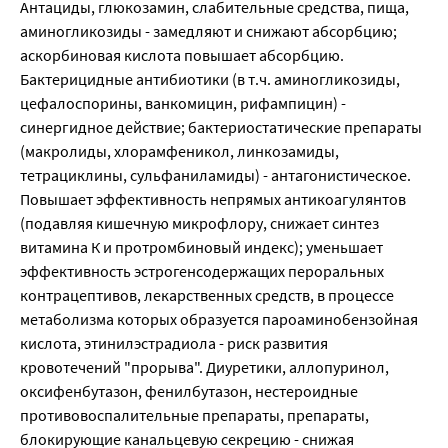
Антациды, глюкозамин, слабительные средства, пища,
аминогликозиды - замедляют и снижают абсорбцию;
аскорбиновая кислота повышает абсорбцию.
Бактерицидные антибиотики (в т.ч. аминогликозиды,
цефалоспорины, ванкомицин, рифампицин) -
синергидное действие; бактериостатические препараты
(макролиды, хлорамфеникол, линкозамиды,
тетрациклины, сульфаниламиды) - антагонистическое.
Повышает эффективность непрямых антикоагулянтов
(подавляя кишечную микрофлору, снижает синтез
витамина К и протромбиновый индекс); уменьшает
эффективность эстрогенсодержащих пероральных
контрацептивов, лекарственных средств, в процессе
метаболизма которых образуется пароаминобензойная
кислота, этинилэстрадиола - риск развития
кровотечений "прорыва". Диуретики, аллопуринол,
оксифенбутазон, фенилбутазон, нестероидные
противовоспалительные препараты, препараты,
блокирующие канальцевую секрецию - снижая