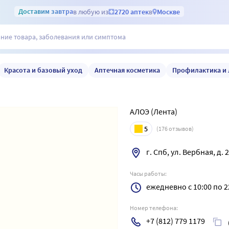
Доставим
завтра
в любую из
2720 аптек
в
Москве
Красота и базовый уход
Аптечная косметика
Профилактика и 
АЛОЭ (Лента)
5
(
176
отзывов)
г. Спб, ул. Вербная, д. 
Часы работы:
ежедневно с 10:00 по 2
Номер телефона:
+7 (812) 779 1179