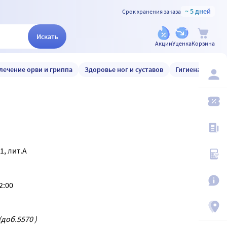
~ 5 дней
Срок хранения заказа
Искать
Акции
Уценка
Корзина
лечение орви и гриппа
Здоровье ног и суставов
Гигиена и уход
21, лит.А
2:00
(доб.5570 )