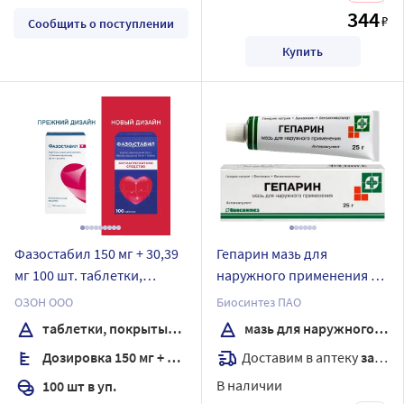
344
₽
Сообщить о поступлении
Купить
Фазостабил 150 мг + 30,39
Гепарин мазь для
мг 100 шт. таблетки,
наружного применения 25
покрытые пленочной
гр
ОЗОН ООО
Биосинтез ПАО
оболочкой
таблетки, покрытые пленочной оболочкой
мазь для наружного применения
Доставим в аптеку
завтра
Дозировка 150 мг + 30,39 мг
В наличии
100 шт в уп.