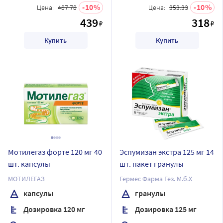
10
10
Цена:
487.78
Цена:
353.33
439
318
₽
₽
Купить
Купить
Мотилегаз форте 120 мг 40
Эспумизан экстра 125 мг 14
шт. капсулы
шт. пакет гранулы
МОТИЛЕГАЗ
Гермес Фарма Гез. М.б.Х
капсулы
гранулы
Дозировка 120 мг
Дозировка 125 мг