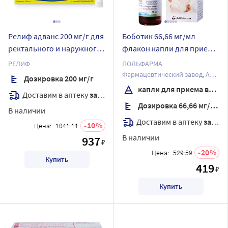
Релиф адванс 200 мг/г для
Боботик 66,66 мг/мл
ректального и наружного
флакон капли для приема
применения 25 гр
внутрь 30 мл
РЕЛИФ
ПОЛЬФАРМА
Фармацевтический завод, АО
Дозировка 200 мг/г
Отдел Медана в Серадзе
капли для приема внутрь
Доставим в аптеку
завтра
Дозировка 66,66 мг/мл
В наличии
Доставим в аптеку
завтра
10
Цена:
1041.11
В наличии
937
₽
20
Цена:
529.59
Купить
419
₽
Купить