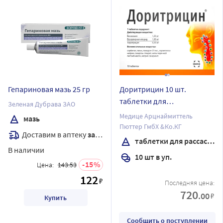
Гепариновая мазь 25 гр
Доритрицин 10 шт.
таблетки для
Зеленая Дубрава ЗАО
рассасывания
Медице Арцнаймиттель
мазь
Пюттер ГмбХ &Ко.КГ
Доставим в аптеку
завтра
таблетки для рассасывания
В наличии
10 шт в уп.
15
Цена:
143.53
122
₽
Последняя цена:
720
.00
₽
Купить
Сообщить о поступлении