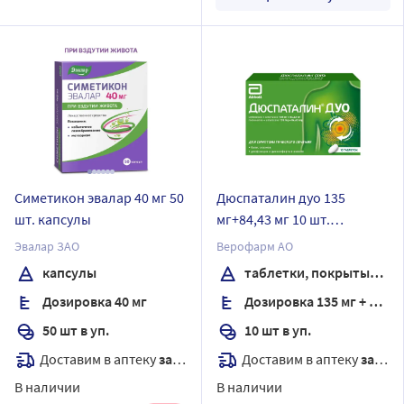
Симетикон эвалар 40 мг 50
Дюспаталин дуо 135
шт. капсулы
мг+84,43 мг 10 шт.
таблетки, покрытые
Эвалар ЗАО
Верофарм АО
пленочной оболочкой
капсулы
таблетки, покрытые пленочной оболочкой
Дозировка 40 мг
Дозировка 135 мг + 84,43 мг
50 шт в уп.
10 шт в уп.
Доставим в аптеку
завтра
Доставим в аптеку
завтра
В наличии
В наличии