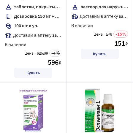
оболочкой
стекло
таблетки, покрытые пленочной оболочкой
раствор для наружного применения спиртовой
Доставим в аптеку
завтра
Дозировка 150 мг + 30,39 мг
В наличии
100 шт в уп.
15
Цена:
178
Доставим в аптеку
завтра
151
₽
В наличии
4
Цена:
625.39
Купить
596
₽
Купить