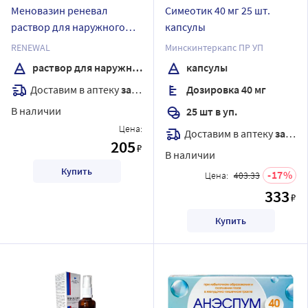
Меновазин реневал
Симеотик 40 мг 25 шт.
раствор для наружного
капсулы
применения спирт 50 мл
RENEWAL
Минскинтеркапс ПР УП
флакон + насадка-
раствор для наружного применения
капсулы
распылитель
Доставим в аптеку
завтра
Дозировка 40 мг
В наличии
25 шт в уп.
Цена:
Доставим в аптеку
завтра
205
₽
В наличии
Купить
17
Цена:
403.33
333
₽
Купить