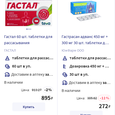
Гастал 60 шт. таблетки для
Гастрасан адванс 450 мг +
рассасывания
300 мг 30 шт. таблетки для
рассасывания
ГАСТАЛ
ЮжФарм ООО
таблетки для рассасывания
таблетки для рассасывания
60 шт в уп.
Дозировка 450 мг + 300 мг
Доставим в аптеку
завтра
30 шт в уп.
В наличии
Доставим в аптеку
завтра
2
Цена:
913.27
В наличии
895
11
₽
Цена:
305.62
272
₽
Купить