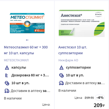
Метеоспазмил 60 мг + 300
Анестезол 10 шт.
мг 10 шт. капсулы
суппозитории
МЕТЕОСПАЗМИЛ
Нижфарм АО
капсулы
суппозитории
Дозировка 60 мг + 300 мг
10 шт в уп.
Доставим в аптеку
завтра
10 шт в уп.
В наличии
Доставим в аптеку
завтра
4
Цена:
219.31
В наличии
209
Цена:
₽