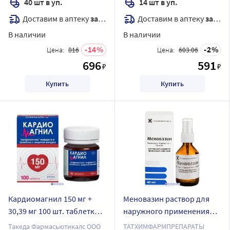
40 шт в уп.
14 шт в уп.
Доставим в аптеку
завтра
Доставим в аптеку
завтра
В наличии
В наличии
14
2
Цена:
816
Цена:
603.06
696
591
₽
₽
Купить
Купить
Кардиомагнил 150 мг +
Меновазин раствор для
30,39 мг 100 шт. таблетки,
наружного применения
покрытые пленочной
спиртовой 40 мл флакон
Такеда Фармасьютикалс ООО
ТАТХИМФАРМПРЕПАРАТЫ