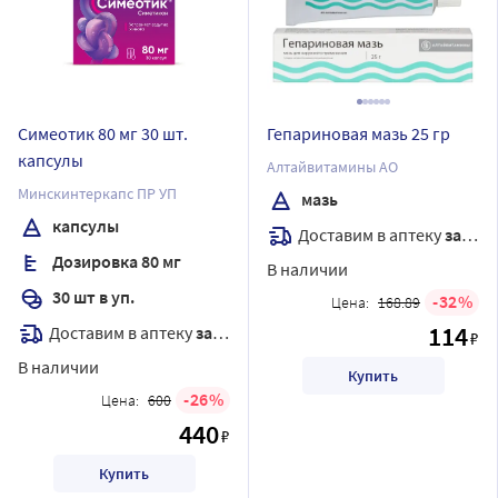
Симеотик 80 мг 30 шт.
Гепариновая мазь 25 гр
капсулы
Алтайвитамины АО
Минскинтеркапс ПР УП
мазь
капсулы
Доставим в аптеку
завтра
Дозировка 80 мг
В наличии
30 шт в уп.
32
Цена:
168.89
114
Доставим в аптеку
завтра
₽
В наличии
Купить
26
Цена:
600
440
₽
Купить