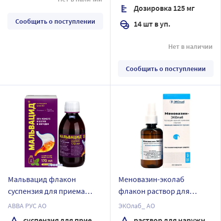
Дозировка 125 мг
Сообщить о поступлении
14 шт в уп.
Нет в наличии
Сообщить о поступлении
Мальвацид флакон
Меновазин-эколаб
суспензия для приема
флакон раствор для
внутрь 170 мл
наружного применения
АВВА РУС АО
ЭКОлаб_ АО
спиртовой 50 мл
суспензия для приема внутрь
раствор для наружного применения спиртовой