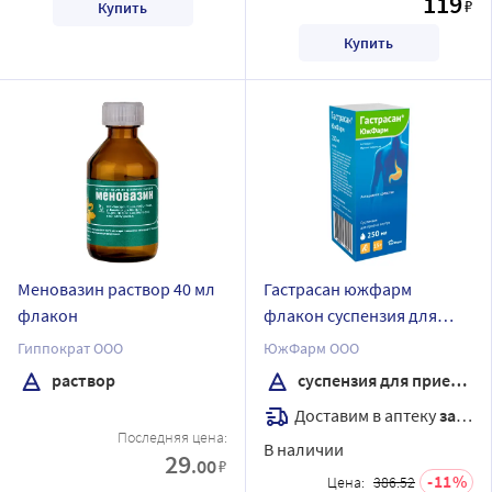
119
₽
Купить
Купить
Меновазин раствор 40 мл
Гастрасан южфарм
флакон
флакон суспензия для
приема внутрь 250 мл
Гиппократ ООО
ЮжФарм ООО
раствор
суспензия для приема внутрь
Доставим в аптеку
завтра
Последняя цена:
В наличии
29
.00
₽
11
Цена:
386.52