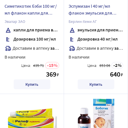
Симетикотик бэби 100 мг/
Эспумизан l 40 мг/мл
мл флакон капли для
флакон эмульсия для
приема внутрь 20 мл
приема внутрь 30 мл
Эвалар ЗАО
Берлин-Хеми АГ
капли для приема внутрь
эмульсия для приема внутрь
Дозировка 100 мг/мл
Дозировка 40 мг/мл
Доставим в аптеку
завтра
Доставим в аптеку
завтра
В наличии
В наличии
15
2
Цена:
435.71
Цена:
653.06
369
640
₽
₽
Купить
Купить