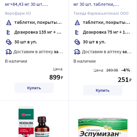
мг+84,43 мг 30 шт.
мг 30 шт. таблетки,
таблетки, покрытые
покрытые пленочной
Верофарм АО
Такеда Фармасьютикалс ООО
пленочной оболочкой
оболочкой
таблетки, покрытые пленочной оболочкой
таблетки, покрытые пленочной оболочкой
Дозировка 135 мг + 84,43 мг
Дозировка 75 мг + 15,2 мг
30 шт в уп.
30 шт в уп.
Доставим в аптеку
завтра
Доставим в аптеку
завтра
В наличии
В наличии
Цена:
4
Цена:
263.38
899
₽
251
₽
Купить
Купить