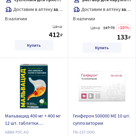
комплектность
Доставим в аптеку
завтра
Доставим в аптеку
завтра
кнопочный распылитель
В наличии
В наличии
Цена:
10
Цена:
147.78
412
₽
133
₽
Купить
Купить
Мальвацид 400 мг + 400 мг
Генферон 500000 МЕ 10 шт.
12 шт. таблетки
суппозитории
жевательные
АВВА РУС АО
ПК-137 ООО