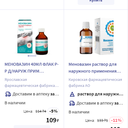
Купить
МЕНОВАЗИН 40МЛ ФЛАК Р-
Меновазин раствор для
Р Д/НАРУЖ ПРИМ
наружного применения
СПИРТОВОЙ/ИНД/УП /
спиртовой 40 мл флакон
Ярославская
Кировская фармацевтическая
ЯРОСЛАВСКАЯ ФФ/
фармацевтическая фабрика
фабрика АО
ЗАО
Доставим в аптеку
завтра
раствор для наружного применения
В наличии
Доставим в аптеку
завтра
5
Цена:
114.74
В наличии
109
11
₽
Цена:
133.71