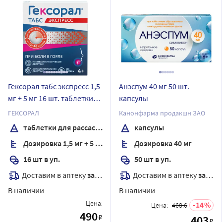
Гексорал табс экспресс 1,5
Анэспум 40 мг 50 шт.
мг + 5 мг 16 шт. таблетки
капсулы
для рассасывания
ГЕКСОРАЛ
Канонфарма продакшн ЗАО
таблетки для рассасывания
капсулы
Дозировка 1,5 мг + 5 мг
Дозировка 40 мг
16 шт в уп.
50 шт в уп.
Доставим в аптеку
завтра
Доставим в аптеку
завтра
В наличии
В наличии
Цена:
14
Цена:
468.6
490
₽
403
₽