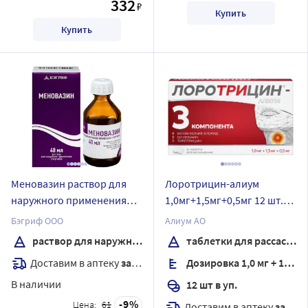
332
₽
Купить
Купить
Меновазин раствор для
Лоротрицин-алиум
наружного применения
1,0мг+1,5мг+0,5мг 12 шт.
спиртовой 40 мл флакон
таблетки для
Бэгриф ООО
Алиум АО
рассасывания
раствор для наружного применения спиртовой
таблетки для рассасывания
Доставим в аптеку
завтра
Дозировка 1,0 мг + 1,5 мг + 0,5 мг
В наличии
12 шт в уп.
9
Цена:
61
Доставим в аптеку
завтра