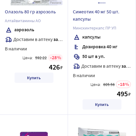
Реклама
Олазоль 80 гр аэрозоль
Симеотик 40 мг 50 шт.
капсулы
Алтайвитамины АО
Минскинтеркапс ПР УП
аэрозоль
капсулы
Доставим в аптеку
завтра
Дозировка 40 мг
В наличии
50 шт в уп.
28
Цена:
592.22
426
Доставим в аптеку
завтра
₽
В наличии
Купить
18
Цена:
605.56
495
₽
Купить