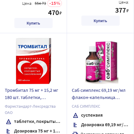
Цена:
15
Цена:
554.73
377
₽
470
₽
Купить
Купить
Тромбитал 75 мг + 15,2 мг
Саб симплекс 69,19 мг/мл
180 шт. таблетки,
флакон-капельница
покрытые пленочной
суспензия 30 мл
Фармстандарт-Лексредства
САБ СИМПЛЕКС
оболочкой
ОАО
суспензия
таблетки, покрытые пленочной оболочкой
Дозировка 69,19 мг/мл
Дозировка 75 мг + 15,2 мг
Доставим в аптеку
завтра