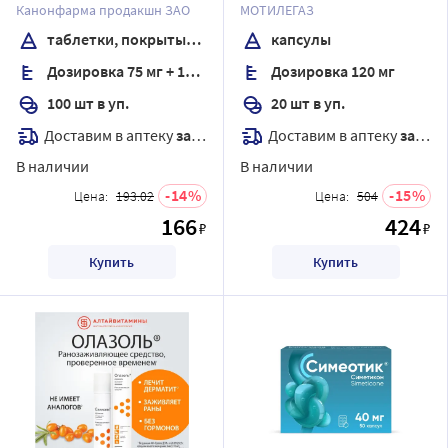
покрытые пленочной
Канонфарма продакшн ЗАО
МОТИЛЕГАЗ
оболочкой банка
таблетки, покрытые пленочной оболочкой
капсулы
Дозировка 75 мг + 15,2 мг
Дозировка 120 мг
100 шт в уп.
20 шт в уп.
Доставим в аптеку
завтра
Доставим в аптеку
завтра
В наличии
В наличии
14
15
Цена:
193.02
Цена:
504
166
424
₽
₽
Купить
Купить