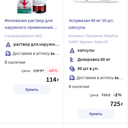
Меновазин раствор для
Эспумизан 40 мг 50 шт.
наружного применения
капсулы
спиртовой полимер 50 мл
Самарамедпром ОАО
Каталент Германия Эбербах
комплектность насадка
ГмбХ/ Берлин -Хеми АГ
раствор для наружного применения спиртовой
распылительная флакон
капсулы
Доставим в аптеку
завтра
Дозировка 40 мг
В наличии
50 шт в уп.
10
Цена:
126.67
Доставим в аптеку
завтра
114
₽
В наличии
Купить
2
Цена:
739.8
725
₽
Купить