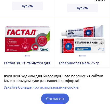
Купить
Купить
Гастал 30 шт. таблетки для
Гепариновая мазь 25 гр
рассасывания
БЕЛМЕДПРЕПАРАТЫ РУП
Куки необходимы для более удобного посещения сайтов.
ГАСТАЛ
мазь для наружного применения
Мы используем куки для вашего комфорта!
таблетки для рассасывания
Доставим в аптеку
завтра
Узнайте больше про использование cookie.
30 шт в уп.
В наличии
Согласен
Доставим в аптеку
завтра
5
Цена:
132.63
126
В наличии
Корзина
Вход / Регистрация
₽