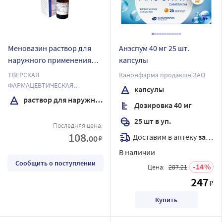
Меновазин раствор для
Анэспум 40 мг 25 шт.
наружного применения
капсулы
спиртовой 40 мл флакон
ТВЕРСКАЯ
Канонфарма продакшн ЗАО
ФАРМАЦЕВТИЧЕСКАЯ
капсулы
ФАБРИКА ОАО
раствор для наружного применения спиртовой
Дозировка 40 мг
25 шт в уп.
Последняя цена:
108
Доставим в аптеку
завтра
.00
₽
В наличии
Сообщить о поступлении
14
Цена:
287.21
247
₽
Купить