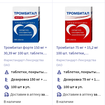
Тромбитал форте 150 мг +
Тромбитал 75 мг + 15,2 мг
30,39 мг 100 шт. таблетки,
100 шт. таблетки,
покрытые пленочной
покрытые пленочной
Фармстандарт-Лексредства
Фармстандарт-Лексредства
оболочкой
оболочкой
ОАО
ОАО
таблетки, покрытые пленочной оболочкой
таблетки, покрытые пленочной оболочкой
Дозировка 150 мг + 30,39 мг
Дозировка 75 мг + 15,2 мг
100 шт в уп.
100 шт в уп.
Доставим в аптеку
завтра
Доставим в аптеку
завтра
В наличии
В наличии