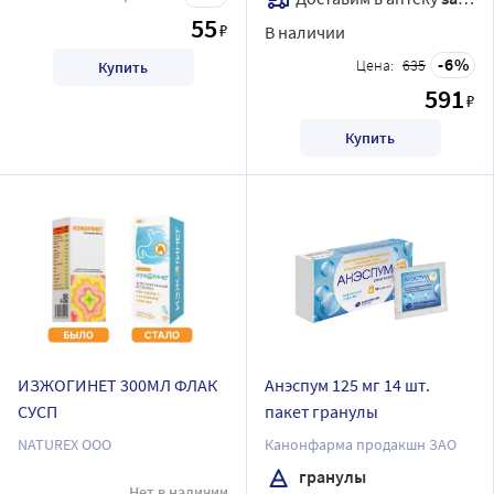
55
₽
В наличии
6
Цена:
635
Купить
591
₽
Купить
ИЗЖОГИНЕТ 300МЛ ФЛАК
Анэспум 125 мг 14 шт.
СУСП
пакет гранулы
NATUREX OOO
Канонфарма продакшн ЗАО
гранулы
Нет в наличии