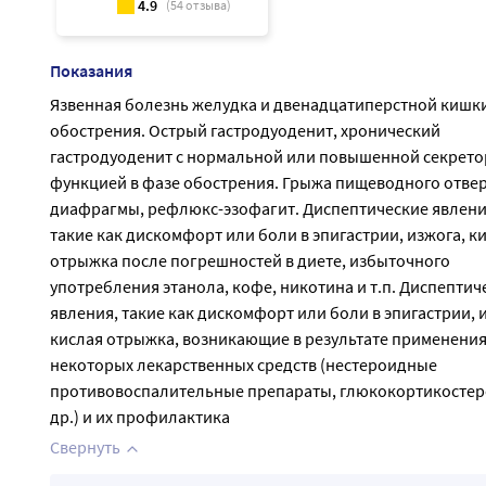
4.9
(
54
отзыва)
Показания
Язвенная болезнь желудка и двенадцатиперстной кишки
обострения. Острый гастродуоденит, хронический
гастродуоденит с нормальной или повышенной секрет
функцией в фазе обострения. Грыжа пищеводного отве
диафрагмы, рефлюкс-эзофагит. Диспептические явлени
такие как дискомфорт или боли в эпигастрии, изжога, к
отрыжка после погрешностей в диете, избыточного
употребления этанола, кофе, никотина и т.п. Диспептич
явления, такие как дискомфорт или боли в эпигастрии, 
кислая отрыжка, возникающие в результате применени
некоторых лекарственных средств (нестероидные
противовоспалительные препараты, глюкокортикостер
др.) и их профилактика
Свернуть