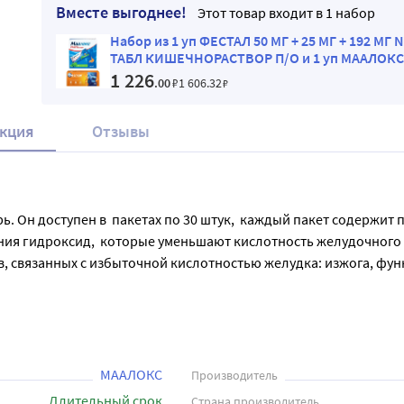
Вместе выгоднее!
Этот товар входит в 1 набор
Набор из 1 уп ФЕСТАЛ 50 МГ + 25 МГ + 192 МГ 
ТАБЛ КИШЕЧНОРАСТВОР П/О и 1 уп МААЛОКС
15МЛ N30 ПАК СУСП Д/ПРИЕМА ВНУТРЬ
1 226
.00
₽
1 606
.32
₽
кция
Отзывы
. Он доступен в  пакетах по 30 штук,  каждый пакет содержит п
иния гидроксид,  которые уменьшают кислотность желудочного
 связанных с избыточной кислотностью желудка: изжога, функц
ы и на ночь, а также при возникновении болей в эпигастрии и
истом.
МААЛОКС
Производитель
Длительный срок
Страна производитель