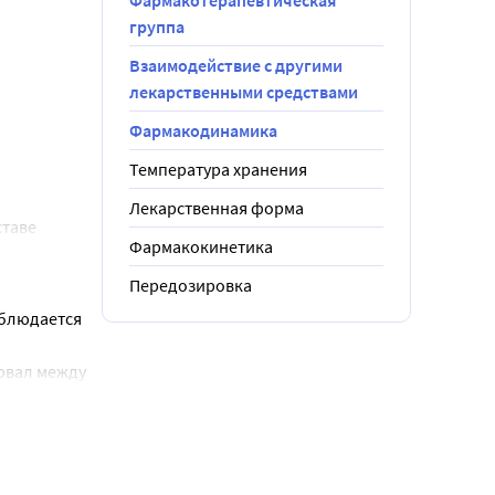
Фармакотерапевтическая
).
 
группа
и др.) и их 
Взаимодействие с другими
лекарственными средствами
Фармакодинамика
чной 
одорода 
Температура хранения
Лекарственная форма
ставе
Фармакокинетика
Передозировка
блюдается 
зраста)
рвал между 
 на то, что 
функцией
ния), а 
же
ой
ани и