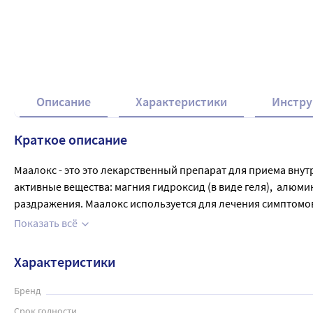
Описание
Характеристики
Инстру
Краткое описание
Маалокс - это это лекарственный препарат для приема внутрь
активные вещества: магния гидроксид (в виде геля),  алюм
раздражения. Маалокс используется для лечения симптомов,
Препарат рекомендуется принимать через 1-2 часа после ед
Показать всё
необходимо обязательно проконсультироваться со специал
Характеристики
Бренд
Срок годности