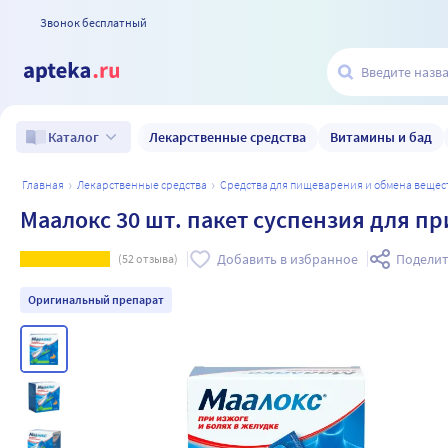
Звонок бесплатный
Лекарственные средства
Витамины и бад
Каталог
главная
лекарственные средства
средства для пищеварения и обмена вещес
Маалокс 30 шт. пакет суспензия для пр
Добавить в избранное
Поделит
(
52
отзыва)
Оригинальный препарат