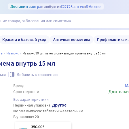
Доставим
завтра
в любую из
2725 аптек
в
Москве
Красота и базовый уход
Аптечная косметика
Профилактика и 
тв
маалокс
Маалокс 30 шт. пакет суспензия для приема внутрь 15 мл
иема внутрь 15 мл
ься
Добавить к сравнению
М
Бренд
Длительн
Срок годности
Все характеристики
Другое
Первичная упаковка:
Форма выпуска:
таблетки жевательные
В упаковке:
20
356
.00
₽