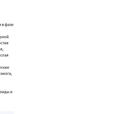
 в фазе
орной
рстия
я,
ислая
еские
изжога,
я
оиды и