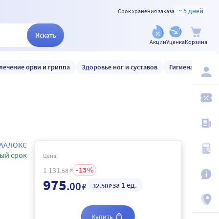
~ 5 дней
Срок хранения заказа
Искать
Акции
Уценка
Корзина
лечение орви и гриппа
Здоровье ног и суставов
Гигиена и уход
ААЛОКС
ый срок
Цена:
13
1 131
.58
₽
975
.00
за 1 ед.
₽
32
.50
₽
Купить