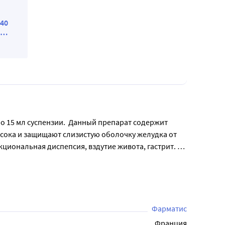
N40
о 15 мл суспензии.  Данный препарат содержит  
 сока и защищают слизистую оболочку желудка от 
иональная диспепсия, вздутие живота, гастрит. 
ли изжоги. Перед применением Маалокса 
Фарматис
Франция