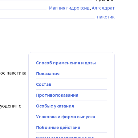
Магния гидроксид
Алгелдрат
пакетик
Способ применения и дозы
ое пакетика 
Показания
Состав
и 
и). При 
Противопоказания
0 минут до 
оденит с 
Особые указания
Упаковка и форма выпуска
грешностей 
Побочные действия
е, 