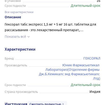
16
В упаковке
Длительный срок
Срок годности
Все характеристики
Описание
Гексорал табс экспресс 1,5 мг + 5 мг 16 шт. таблетки для
рассасывания - это лекарственный препарат,
предназначенный для лечения и профилактики
Показать всё
инфекционно-воспалительных заболеваний горла или
ротовой полости: фарингита, ангины и другие
Характеристики
воспалительных заболеваний глотки; стоматита;
гингивита. Двойное действие препарата обусловлено
ГЕКСОРАЛ
Бренд
наличием двух действующих веществ.
Юник Фармасьютикал 
Производитель
Антибактериальная активность препарата обусловлена
Лабораториз(Отделение фирмы 
Дж.Б.Кемикалс энд Фармасьютикалс 
наличием хлоргексидина. Действие местного анестетика
Лтд)
- бензокаина - обеспечивает уменьшение болевых
Длительный срок
Срок годности
симптомов. Применяют местно. Таблетку медленно
Индия
рассасывать во рту до полного растворения. Препарат
Страна производитель
следует начинать применять сразу же после появления
первых симптомов заболевания и продолжать прием в
Инструкция
Смотреть полностью