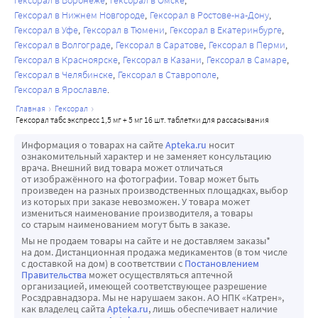
Гексорал в Воронеже
Гексорал в Омске
Гексорал в Нижнем Новгороде
Гексорал в Ростове-на-Дону
Гексорал в Уфе
Гексорал в Тюмени
Гексорал в Екатеринбурге
Гексорал в Волгограде
Гексорал в Саратове
Гексорал в Перми
Гексорал в Красноярске
Гексорал в Казани
Гексорал в Самаре
Гексорал в Челябинске
Гексорал в Ставрополе
Гексорал в Ярославле
главная
гексорал
гексорал табс экспресс 1,5 мг + 5 мг 16 шт. таблетки для рассасывания
Информация о товарах на сайте
Apteka.ru
носит
ознакомительный характер и не заменяет консультацию
врача. Внешний вид товара может отличаться
от изображённого на фотографии. Товар может быть
произведен на разных производственных площадках, выбор
из которых при заказе невозможен. У товара может
измениться наименование производителя, а товары
со старым наименованием могут быть в заказе.
Мы не продаем товары на сайте и не доставляем заказы*
на дом. Дистанционная продажа медикаментов (в том числе
с доставкой на дом) в соответствии с
Постановлением
Правительства
может осуществляться аптечной
организацией, имеющей соответствующее разрешение
Росздравнадзора. Мы не нарушаем закон. АО НПК «Катрен»,
как владелец сайта
Apteka.ru
, лишь обеспечивает наличие