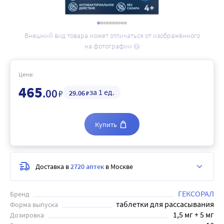
Внешний вид товара может отличаться от изображённого
на фотографии
Цена:
465
.00
за 1 ед.
₽
29
.06
₽
Купить
Доставка в
2720 аптек
в Москве
ГЕКСОРАЛ
Бренд
таблетки для рассасывания
Форма выпуска
1,5 мг + 5 мг
Дозировка