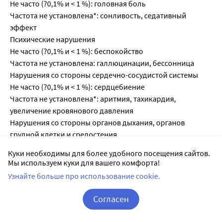
Не часто (?0,1% и < 1 %): головная боль
Частота не установлена*: сонливость, седативный
эффект
Психические нарушения
Не часто (?0,1% и < 1 %): беспокойство
Частота не установлена: галлюцинации, бессонница
Нарушения со стороны сердечно-сосудистой системы
Не часто (?0,1% и < 1 %): сердцебиение
Частота не установлена*: аритмия, тахикардия,
увеличение кровянового давления
Нарушения со стороны органов дыхания, органов
грудной клетки и средостения
Часто (?1% и < 10 %): назальный дискомфорт
Куки необходимы для более удобного посещения сайтов.
Не часто (?0,1% и < 1 %): отек носа, сухость во рту,
Мы используем куки для вашего комфорта!
ринорея, чихание
Узнайте больше про использование cookie.
Редко (?0,01% и < 0,1 %): носовое кровотечение
Нарушения со стороны желудочно-кишечного тракта
Согласен
Не часто (?0,1% и < 1 %): тошнота
Корзина
Вход / Регистрация
Нарушения со стороны иммунной системы