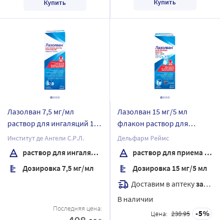
Купить
Купить
Лазолван 7,5 мг/мл
Лазолван 15 мг/5 мл
раствор для ингаляций 100
флакон раствор для
мл
приема внутрь 100 мл
Институт де Ангели С.Р.Л.
Дельфарм Реймс
раствор для ингаляций
раствор для приема внутрь
Дозировка 7,5 мг/мл
Дозировка 15 мг/5 мл
Доставим в аптеку
завтра
В наличии
Последняя цена:
5
Цена:
238.95