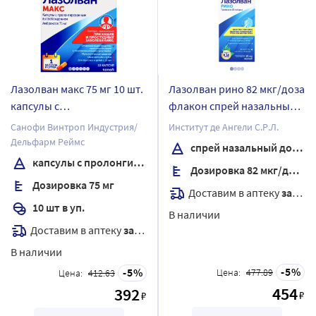
Лазолван макс 75 мг 10 шт.
Лазолван рино 82 мкг/доза
капсулы с
флакон спрей назальный
пролонгированным
дозированный 10 мл
Санофи Винтроп Индустрия/
Институт де Ангели С.Р.Л.
высвобождением
Дельфарм Реймс
спрей назальный дозированный
капсулы с пролонгированным высвобождением
Дозировка 82 мкг/доза
Дозировка 75 мг
Доставим в аптеку
завтра
10 шт в уп.
В наличии
Доставим в аптеку
завтра
В наличии
5
5
Цена:
477.89
Цена:
412.63
454
392
₽
₽