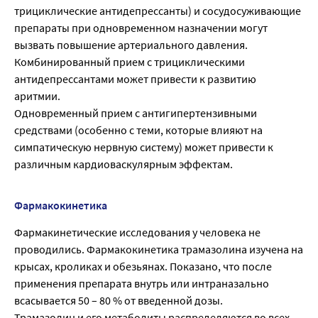
трициклические антидепрессанты) и сосудосуживающие
препараты при одновременном назначении могут
вызвать повышение артериального давления.
Комбинированный прием с трициклическими
антидепрессантами может привести к развитию
аритмии.
Одновременный прием с антигипертензивными
средствами (особенно с теми, которые влияют на
симпатическую нервную систему) может привести к
различным кардиоваскулярным эффектам.
Фармакокинетика
Фармакинетические исследования у человека не
проводились. Фармакокинетика трамазолина изучена на
крысах, кроликах и обезьянах. Показано, что после
применения препарата внутрь или интраназально
всасывается 50 – 80 % от введенной дозы.
Трамазолин и его метаболиты распределяются во всех