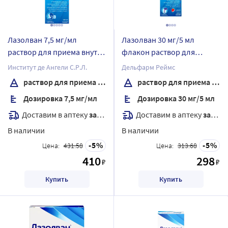
Лазолван 7,5 мг/мл
Лазолван 30 мг/5 мл
раствор для приема внутрь
флакон раствор для
и ингаляций 100 мл
приема внутрь 100 мл
Институт де Ангели С.Р.Л.
Дельфарм Реймс
раствор для приема внутрь
раствор для приема внутрь
Дозировка 7,5 мг/мл
Дозировка 30 мг/5 мл
Доставим в аптеку
завтра
Доставим в аптеку
завтра
В наличии
В наличии
5
5
Цена:
431.58
Цена:
313.68
410
298
₽
₽
Купить
Купить