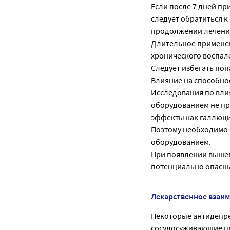
Если после 7 дней п
следует обратиться к
продолжении лечени
Длительное применен
хронического воспале
Следует избегать поп
Влияние на способно
Исследования по вли
оборудованием не пр
эффекты как галлюци
Поэтому необходимо
оборудованием.
При появлении выше
потенциально опасны
Лекарственное взаи
Некоторые антидепре
сосудосуживающие п