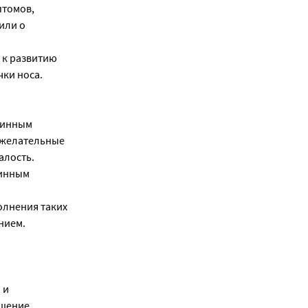
птомов,
или о
 к развитию
чки носа.
шинным
ежелательные
алость.
шинным
олнения таких
нием.
 и
ышение