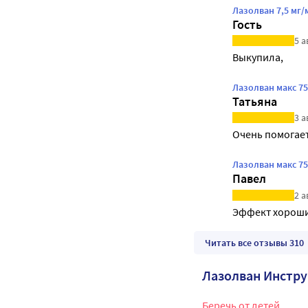
Лазолван 7,5 мг/
Гость
5 а
Выкупила,
Лазолван макс 7
Татьяна
3 а
Очень помогает
Лазолван макс 7
Павел
2 а
Эффект хорош
Читать все отзывы 310
Лазолван Инстр
Беречь от детей