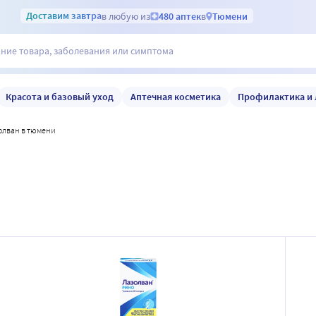
Доставим
завтра
в любую из
480 аптек
в
Тюмени
Красота и базовый уход
Аптечная косметика
Профилактика и 
золван в тюмени