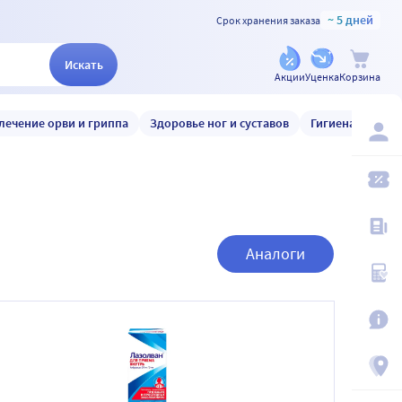
~ 5 дней
Срок хранения заказа
Искать
Акции
Уценка
Корзина
лечение орви и гриппа
Здоровье ног и суставов
Гигиена и уход
Аналоги