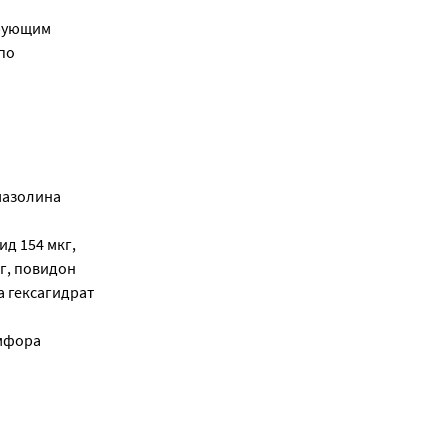
ирующим
по
мазолина
д 154 мкг,
г, повидон
а гексагидрат
амфора