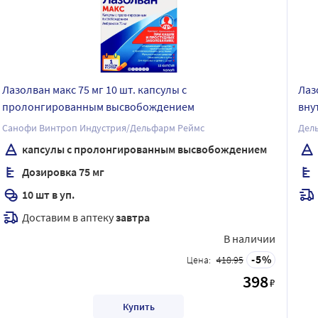
Лазолван макс 75 мг 10 шт. капсулы с
Лаз
пролонгированным высвобождением
вну
Санофи Винтроп Индустрия/Дельфарм Реймс
Дел
капсулы с пролонгированным высвобождением
Дозировка 75 мг
10 шт в уп.
Доставим в аптеку
завтра
В наличии
5
Цена:
418.95
398
₽
Купить