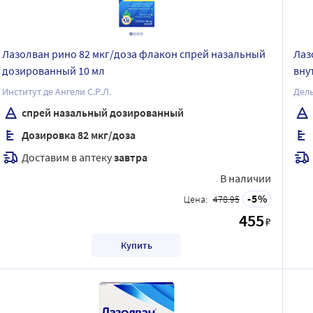
Лазолван рино 82 мкг/доза флакон спрей назальный
Лаз
дозированный 10 мл
вну
Институт де Ангели С.Р.Л.
Дел
спрей назальный дозированный
Дозировка 82 мкг/доза
Доставим в аптеку
завтра
В наличии
5
Цена:
478.95
455
₽
Купить