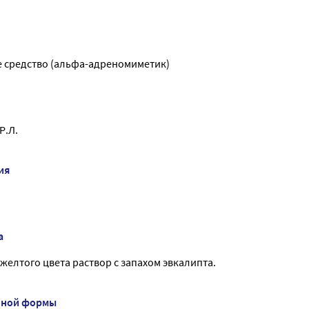
 средство (альфа-адреномиметик)
Р.Л.
ия
а
елтого цвета раствор с запахом эвкалипта.
нной формы