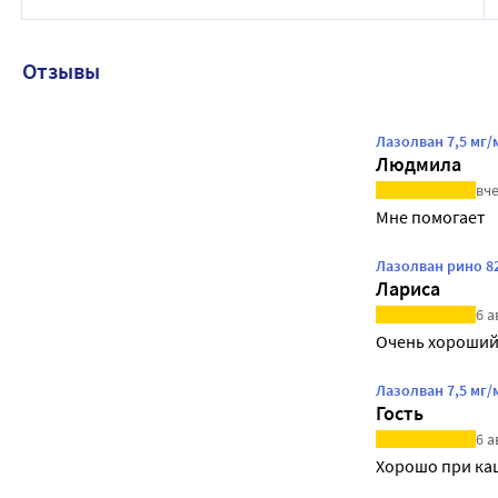
Отзывы
Лазолван 7,5 мг/
Людмила
вче
Мне помогает
Лазолван рино 8
Лариса
6 а
Очень хороший
Лазолван 7,5 мг/
Гость
6 а
Хорошо при каш