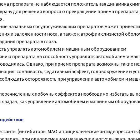
риема препарата не наблюдается положительная динамика сим
 врачу для решения вопроса о прекращении приема препарата 
я.
ие назальных сосудосуживающих препаратов может привести
ния и заложенности носа, а также к атрофии слизистой оболо
адания препарата в глаза.
сть управлять автомобилем и машинным оборудованием
янию препарата на способность управлять автомобилем и ма
оводились. Однако, при приеме препарата возможны такие н
нация, сонливость, седативный эффект, головокружение и уст
 соблюдать осторожность при управлении автомобилем и ма
перечисленных побочных эффектов необходимо избегать вып
х задач, как управление автомобилем и машинным оборудова
модействие
ссанты (ингибиторы МАО и трициклические антидепрессанты)
репараты при одновременном назначении могут вызвать пов