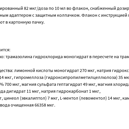
ированный 82 мкг/доза по 10 мл во флакон, снабженный доз
ьным адаптером с защитным колпачком. Флакон с инструкцией 
т в картонную пачку.
ится:
о: трамазолина гидрохлорида моногидрат в пересчете на тра
ества: лимонной кислоты моногидрат 270 мкг, натрия гидрокси
14 мкг, гипромеллоза (гидроксипропилметилцеллюлоза) 35 мк
5% 700 мкг, магния сульфата гептагидрат 49 мкг, магния хлорид
ида дигидрат 11 мкг, натрия гидрокарбонат 1 мкг,
г, цинеол (эвкалиптол) 7 мкг, L-ментол (левоментол) 14 мкг, к
 вода очищенная 66358 мкг.