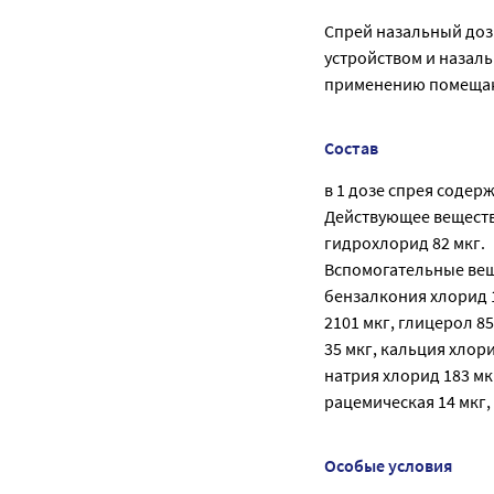
Спрей назальный доз
устройством и назал
применению помещаю
Состав
в 1 дозе спрея содерж
Действующее веществ
гидрохлорид 82 мкг.
Вспомогательные вещ
бензалкония хлорид 
2101 мкг, глицерол 8
35 мкг, кальция хлор
натрия хлорид 183 мк
рацемическая 14 мкг,
Особые условия