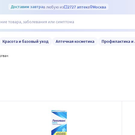
Доставим
завтра
в любую из
2727 аптек
в
Москва
Красота и базовый уход
Аптечная косметика
Профилактика и 
золван