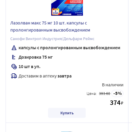
Лазолван макс 75 мг 10 шт. капсулы с
пролонгированным высвобождением
Санофи Винтроп Индустрия/Дельфарм Реймс
капсулы с пролонгированным высвобождением
Дозировка 75 мг
10 шт в уп.
Доставим в аптеку
завтра
В наличии
5
Цена:
393.68
374
₽
Купить