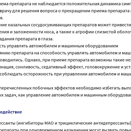
риема препарата не наблюдается положительная динамика сим
 врачу для решения вопроса о прекращении приема препарата 
я.
ие назальных сосудосуживающих препаратов может привести
ния и заложенности носа, а также к атрофии слизистой оболо
адания препарата в глаза.
сть управлять автомобилем и машинным оборудованием
янию препарата на способность управлять автомобилем и ма
оводились. Однако, при приеме препарата возможны такие н
нация, сонливость, седативный эффект, головокружение и уст
 соблюдать осторожность при управлении автомобилем и ма
перечисленных побочных эффектов необходимо избегать вып
х задач, как управление автомобилем и машинным оборудова
модействие
ссанты (ингибиторы МАО и трициклические антидепрессанты)
репараты при одновременном назначении могут вызвать пов