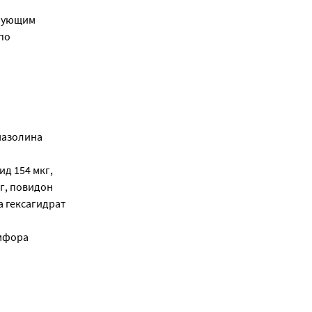
ирующим
по
мазолина
д 154 мкг,
г, повидон
а гексагидрат
амфора