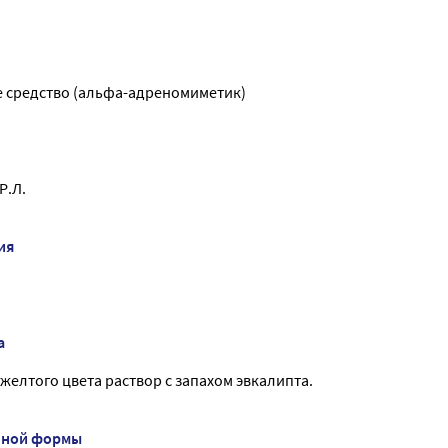
 средство (альфа-адреномиметик)
Р.Л.
ия
а
елтого цвета раствор с запахом эвкалипта.
нной формы