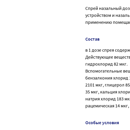
Спрей назальный доз
устройством и назал
применению помещаю
Состав
в 1 дозе спрея содерж
Действующее веществ
гидрохлорид 82 мкг.
Вспомогательные вещ
бензалкония хлорид 
2101 мкг, глицерол 8
35 мкг, кальция хлор
натрия хлорид 183 мк
рацемическая 14 мкг,
Особые условия