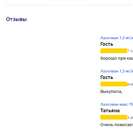
Отзывы
Лазолван 7,5 мг/
Гость
7 ч
Хорошо при каш
Лазолван 7,5 мг/
Гость
вче
Выкупила,
Лазолван макс 7
Татьяна
3 а
Очень помогает