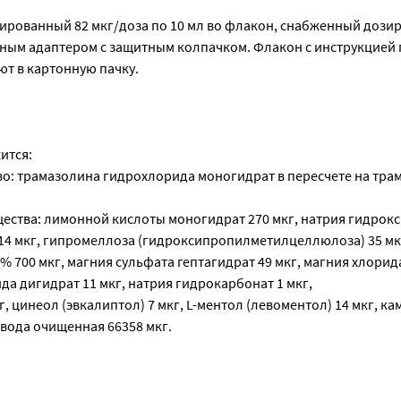
ированный 82 мкг/доза по 10 мл во флакон, снабженный доз
ьным адаптером с защитным колпачком. Флакон с инструкцией 
т в картонную пачку.
ится:
о: трамазолина гидрохлорида моногидрат в пересчете на тра
ества: лимонной кислоты моногидрат 270 мкг, натрия гидрокси
14 мкг, гипромеллоза (гидроксипропилметилцеллюлоза) 35 мк
5% 700 мкг, магния сульфата гептагидрат 49 мкг, магния хлорид
ида дигидрат 11 мкг, натрия гидрокарбонат 1 мкг,
г, цинеол (эвкалиптол) 7 мкг, L-ментол (левоментол) 14 мкг, к
 вода очищенная 66358 мкг.