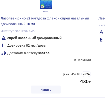
Лазолван рино 82 мкг/доза флакон спрей назальный
Лаз
дозированный 10 мл
Инст
Институт де Ангели С.Р.Л.
спрей назальный дозированный
Дозировка 82 мкг/доза
Доставим в аптеку
завтра
В наличии
5
Цена:
452.63
430
₽
Купить