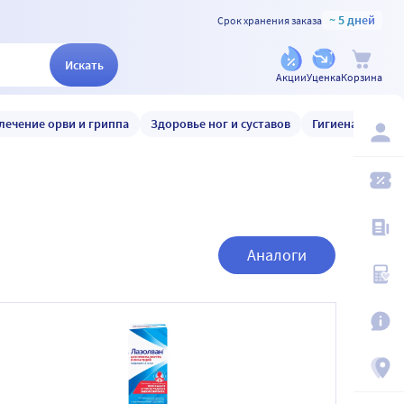
~ 5 дней
Срок хранения заказа
Искать
Акции
Уценка
Корзина
лечение орви и гриппа
Здоровье ног и суставов
Гигиена и уход
Аналоги