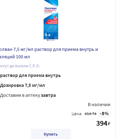
олван 7,5 мг/мл раствор для приема внутрь и
аляций 100 мл
итут де Ангели С.Р.Л.
раствор для приема внутрь
Дозировка 7,5 мг/мл
Доставим в аптеку
завтра
В наличии
5
Цена:
414.74
394
₽
Купить