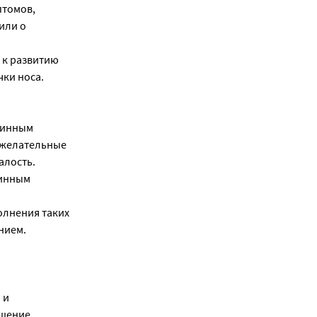
птомов,
или о
 к развитию
чки носа.
шинным
ежелательные
алость.
шинным
олнения таких
нием.
 и
ышение