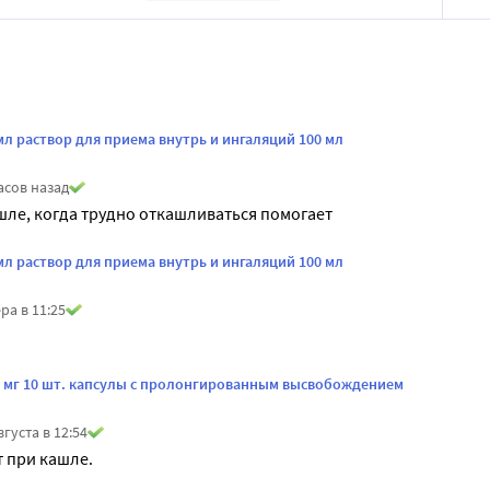
мл раствор для приема внутрь и ингаляций 100 мл
асов назад
ле, когда трудно откашливаться помогает
мл раствор для приема внутрь и ингаляций 100 мл
ра в 11:25
5 мг 10 шт. капсулы с пролонгированным высвобождением
вгуста в 12:54
 при кашле.