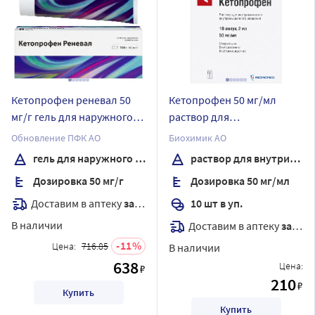
Кетопрофен реневал 50
Кетопрофен 50 мг/мл
мг/г гель для наружного
раствор для
применения 100 гр
внутривенного и
Обновление ПФК АО
Биохимик АО
внутримышечного
гель для наружного применения
раствор для внутривенного и внутримышечного введения
введения 2 мл ампулы 10
Дозировка 50 мг/г
Дозировка 50 мг/мл
шт.
Доставим в аптеку
завтра
10 шт в уп.
В наличии
Доставим в аптеку
завтра
11
Цена:
716.85
В наличии
638
Цена:
₽
210
₽
Купить
Купить