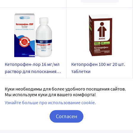
Кетопрофен-лор 16 мг/мл
Кетопрофен 100 мг 20 шт.
раствор для полоскания
таблетки
200 мл флакон 1 шт.
Фармстандарт-Лексредства
Биоком АО
ОАО
Куки необходимы для более удобного посещения сайтов.
таблетки
Мы используем куки для вашего комфорта!
раствор для полоскания
Дозировка 100 мг
Узнайте больше про использование cookie.
Дозировка 16 мг/мл
20 шт в уп.
1 шт в уп.
Согласен
Доставим в аптеку
завтра
Последняя цена:
Корзина
Вход / Регистрация
177
.00
₽
В наличии