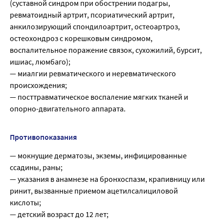
(суставной синдром при обострении подагры,
ревматоидный артрит, псориатический артрит,
анкилозирующий спондилоартрит, остеоартроз,
остеохондроз с корешковым синдромом,
воспалительное поражение связок, сухожилий, бурсит,
ишиас, люмбаго);
— миалгии ревматического и неревматического
происхождения;
— посттравматическое воспаление мягких тканей и
опорно-двигательного аппарата.
Противопоказания
— мокнущие дерматозы, экземы, инфицированные
ссадины, раны;
— указания в анамнезе на бронхоспазм, крапивницу или
ринит, вызванные приемом ацетилсалициловой
кислоты;
— детский возраст до 12 лет;