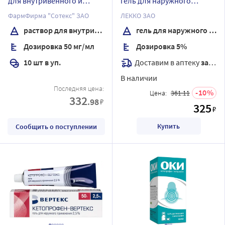
для внутривенного и
гель для наружного
внутримышечного
применения 30 гр
ФармФирма "Сотекс" ЗАО
ЛЕККО ЗАО
введения 2 мл ампулы 10
раствор для внутривенного и внутримышечного введения
гель для наружного применения
шт.
Дозировка 50 мг/мл
Дозировка 5%
Доставим в аптеку
завтра
10 шт в уп.
В наличии
Последняя цена:
10
Цена:
361.11
332
.98
₽
325
₽
Купить
Сообщить о поступлении