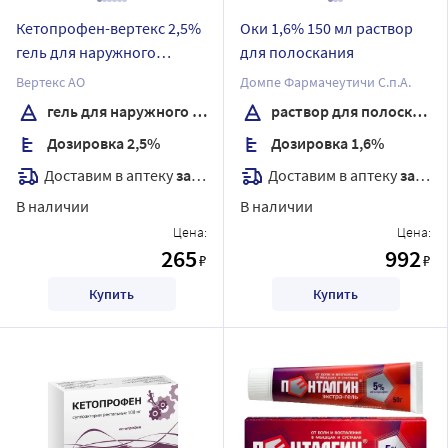
Кетопрофен-вертекс 2,5%
Оки 1,6% 150 мл раствор
гель для наружного
для полоскания
применения 50 гр
Вертекс АО
Домпе Фармачеутичи С.п.А.
гель для наружного применения
раствор для полоскания
Дозировка 2,5%
Дозировка 1,6%
Доставим в аптеку
завтра
Доставим в аптеку
завтра
В наличии
В наличии
Цена:
Цена:
265
992
₽
₽
Купить
Купить