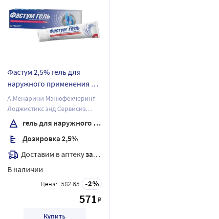
Фастум 2,5% гель для
наружного применения 50
гр
А.Менарини Мэнюфекчеринг
Лоджистикс энд Сервисиз
С.р.Л.
гель для наружного применения
Дозировка 2,5%
Доставим в аптеку
завтра
В наличии
2
Цена:
582.65
571
₽
Купить