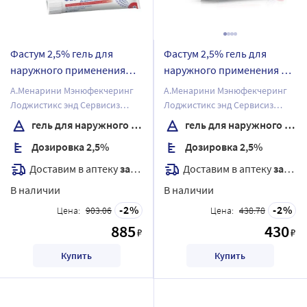
Фастум 2,5% гель для
Фастум 2,5% гель для
наружного применения
наружного применения 30
100 гр
гр
А.Менарини Мэнюфекчеринг
А.Менарини Мэнюфекчеринг
Лоджистикс энд Сервисиз
Лоджистикс энд Сервисиз
С.р.Л.
С.р.Л.
гель для наружного применения
гель для наружного применения
Дозировка 2,5%
Дозировка 2,5%
Доставим в аптеку
завтра
Доставим в аптеку
завтра
В наличии
В наличии
2
2
Цена:
903.06
Цена:
438.78
885
430
₽
₽
Купить
Купить