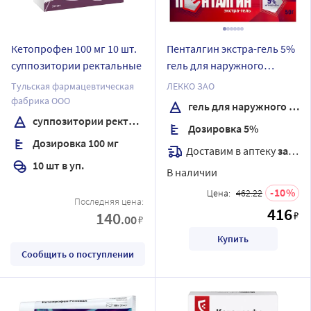
Кетопрофен 100 мг 10 шт.
Пенталгин экстра-гель 5%
суппозитории ректальные
гель для наружного
применения 50 гр
Тульская фармацевтическая
ЛЕККО ЗАО
фабрика ООО
гель для наружного применения
суппозитории ректальные
Дозировка 5%
Дозировка 100 мг
Доставим в аптеку
завтра
10 шт в уп.
В наличии
10
Цена:
462.22
Последняя цена:
416
140
₽
.00
₽
Купить
Сообщить о поступлении