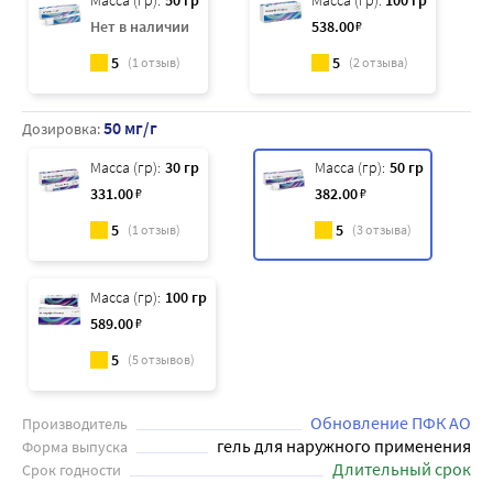
Масса (гр):
50 гр
Масса (гр):
100 гр
Нет в наличии
538
.00
₽
5
5
(
1
отзыв)
(
2
отзыва)
50 мг/г
Дозировка:
Масса (гр):
30 гр
Масса (гр):
50 гр
331
.00
₽
382
.00
₽
5
5
(
1
отзыв)
(
3
отзыва)
Масса (гр):
100 гр
589
.00
₽
5
(
5
отзывов)
Обновление ПФК АО
Производитель
гель для наружного применения
Форма выпуска
Длительный срок
Срок годности