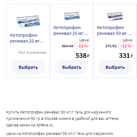
Кетопрофен
Кетопрофен
реневал 25 мг/г
реневал 50 мг/г
Кетопрофен
гель для
гель для
Цена:
Цена:
реневал 25 мг/г
наружного
наружного
11
11
604.49
371.91
гель для
применения 100
применения 30
наружного
Нет в наличии
538
331
₽
₽
гр
гр
применения 50
гр
Выбрать
Выбрать
Выбрать
Купить Кетопрофен реневал 50 мг/г гель для наружного
применения 50 гр в Москве можно в удобной для вас аптеке,
сделав заказ на Apteka.ru.
Цена на Кетопрофен реневал 50 мг/г гель для наружного