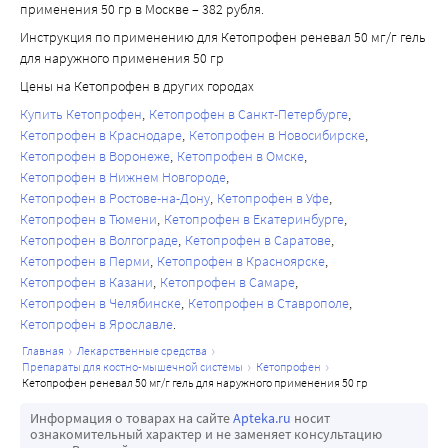
применения 50 гр в Москве – 382 рубля.
Инструкция по применению для Кетопрофен реневал 50 мг/г гель
для наружного применения 50 гр
Цены на Кетопрофен в других городах
Купить Кетопрофен
Кетопрофен в Санкт-Петербурге
Кетопрофен в Краснодаре
Кетопрофен в Новосибирске
Кетопрофен в Воронеже
Кетопрофен в Омске
Кетопрофен в Нижнем Новгороде
Кетопрофен в Ростове-на-Дону
Кетопрофен в Уфе
Кетопрофен в Тюмени
Кетопрофен в Екатеринбурге
Кетопрофен в Волгограде
Кетопрофен в Саратове
Кетопрофен в Перми
Кетопрофен в Красноярске
Кетопрофен в Казани
Кетопрофен в Самаре
Кетопрофен в Челябинске
Кетопрофен в Ставрополе
Кетопрофен в Ярославле
главная
лекарственные средства
препараты для костно-мышечной системы
кетопрофен
кетопрофен реневал 50 мг/г гель для наружного применения 50 гр
Информация о товарах на сайте
Apteka.ru
носит
ознакомительный характер и не заменяет консультацию