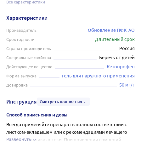
Все характеристики
Характеристики
Обновление ПФК  АО
Производитель
Длительный срок
Срок годности
Россия
Страна производитель
Беречь от детей
Специальные свойства
Кетопрофен
Действующее вещество
гель для наружного применения
Форма выпуска
50 мг/г
Дозировка
Инструкция
Смотреть полностью
Способ применения и дозы
Всегда применяйте препарат в полном соответствии с 
листком-вкладышем или с рекомендациями лечащего 
Развернуть
врача, работника аптеки. При появлении сомнений 