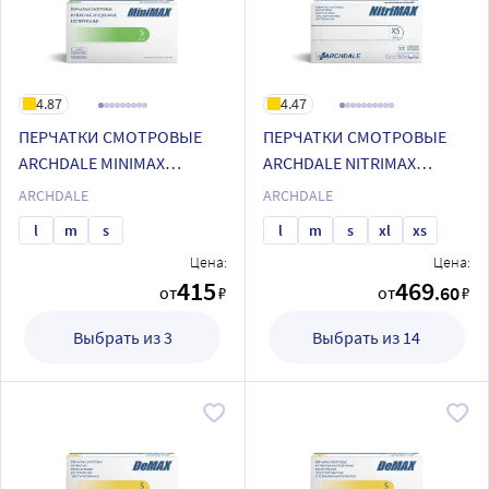
4.87
4.47
ПЕРЧАТКИ СМОТРОВЫЕ
ПЕРЧАТКИ СМОТРОВЫЕ
ARCHDALE MINIMAX
ARCHDALE NITRIMAX
ЛАТЕКСНЫЕ ГЛАДКИЕ
НИТРИЛОВЫЕ
ARCHDALE
ARCHDALE
ОПУДРЕННЫЕ
ТЕКСТУРИРОВАННЫЕ
l
m
s
l
m
s
xl
xs
Цена:
Цена:
415
469
.60
от
₽
от
₽
Выбрать из 3
Выбрать из 14