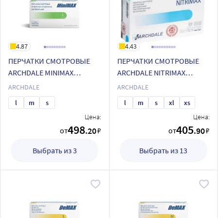
4.87
4.43
ПЕРЧАТКИ СМОТРОВЫЕ
ПЕРЧАТКИ СМОТРОВЫЕ
ARCHDALE MINIMAX
ARCHDALE NITRIMAX
ЛАТЕКСНЫЕ ГЛАДКИЕ
НИТРИЛОВЫЕ
ARCHDALE
ARCHDALE
ОПУДРЕННЫЕ
ТЕКСТУРИРОВАННЫЕ
l
m
s
l
m
s
xl
xs
Цена:
Цена:
498
405
.20
.90
от
₽
от
₽
Выбрать из 3
Выбрать из 13