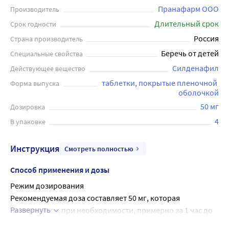
Пранафарм ООО
Производитель
Длительный срок
Срок годности
Россия
Страна производитель
Беречь от детей
Специальные свойства
Силденафил
Действующее вещество
таблетки, покрытые пленочной 
Форма выпуска
оболочкой
50 мг
Дозировка
4
В упаковке
Инструкция
Смотреть полностью
Способ применения и дозы
Режим дозирования
Рекомендуемая доза составляет 50 мг, которая 
Развернуть
принимается, при необходимости, примерно за 1 час до 
предполагаемой сексуальной активности. С учетом 