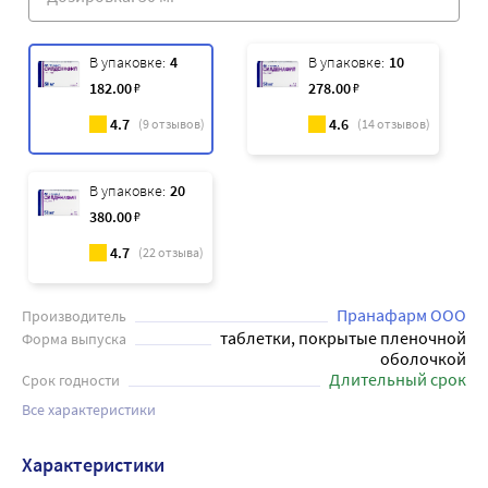
В упаковке:
4
В упаковке:
10
182
.00
₽
278
.00
₽
4.7
4.6
(
9
отзывов)
(
14
отзывов)
В упаковке:
20
380
.00
₽
4.7
(
22
отзыва)
Пранафарм ООО
Производитель
таблетки, покрытые пленочной
Форма выпуска
оболочкой
Длительный срок
Срок годности
Все характеристики
Характеристики