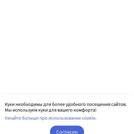
Совместное применение силденафила и ритонавира
не рекомендуется (см. раздел 4.5). Вспомогательные
вещества Пациентам с редко встречающейся
наследственной непереносимостью галактозы,
дефицитом лактазы лопарей или глюкозо-
галактозной мальабсорбцией не следует принимать
этот препарат.
Куки необходимы для более удобного посещения сайтов.
Мы используем куки для вашего комфорта!
Узнайте больше про использование cookie.
Согласен