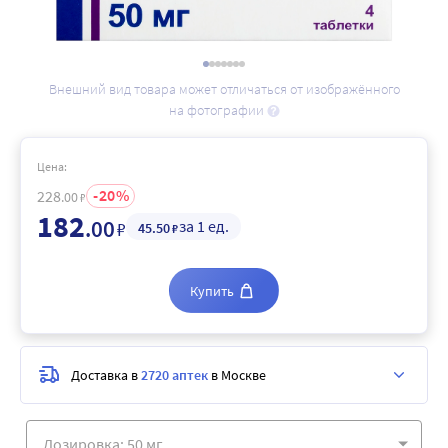
Внешний вид товара может отличаться от изображённого
на фотографии
Цена:
20
228
.00
₽
182
.00
за 1 ед.
₽
45
.50
₽
Купить
Доставка в
2720 аптек
в Москве