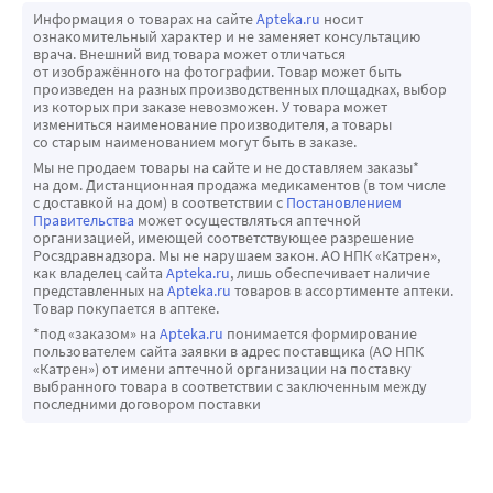
Информация о товарах на сайте
Apteka.ru
носит
проявлявшейся в виде головокружений (без обморока). 
которых уже был случай НПИНЗН, имеют
ознакомительный характер и не заменяет консультацию
У отдельных чувствительных пациентов, получающих - 
повышенный риск рецидива НПИНЗН. Поэтому врачу
врача. Внешний вид товара может отличаться
от изображённого на фотографии. Товар может быть
адреноблокаторы, одновременное применение 
следует обсудить данный риск с такими пациентами,
произведен на разных производственных площадках, выбор
силденафила может привести к симптоматической 
а также обсудить с ними потенциальный шанс
из которых при заказе невозможен. У товара может
измениться наименование производителя, а товары
гипотензии.
неблагоприятного воздействия ингибиторов ФДЭ-5.
со старым наименованием могут быть в заказе.
Признаков значительного взаимодействия с 
Ингибиторы ФДЭ-5, в том числе силденафил, у таких
Мы не продаем товары на сайте и не доставляем заказы*
толбутамидом (250 мг) или варфарином (40 мг), которые 
пациентов следует применять с осторожностью и
на дом. Дистанционная продажа медикаментов (в том числе
с доставкой на дом) в соответствии с
Постановлением
метаболизируются изоферментом цитохрома CYP2C9, не 
только в ситуациях, когда ожидаемая польза
Правительства
может осуществляться аптечной
выявлено.
перевешивает риск. У пациентов с эпизодами
организацией, имеющей соответствующее разрешение
Росздравнадзора. Мы не нарушаем закон. АО НПК «Катрен»,
Силденафил (100 мг) не оказывает влияния на 
развития НПИНЗН с потерей зрения в одном глазу
как владелец сайта
Apteka.ru
, лишь обеспечивает наличие
фармакокинетику ингибитора ВИЧ протеазы, 
прием силденафила противопоказан. У небольшого
представленных на
Apteka.ru
товаров в ассортименте аптеки.
Товар покупается в аптеке.
саквинавира, являющегося субстратом изофермента 
числа пациентов с наследственным пигментным
*под «заказом» на
Apteka.ru
понимается формирование
цитохрома CYP3A4, при его постоянном уровне в крови.
ретинитом имеются генетически детерминированные
пользователем сайта заявки в адрес поставщика (АО НПК
Одновременное применение силденафила в 
нарушения функций фосфодиэстераз сетчатки глаза.
«Катрен») от имени аптечной организации на поставку
выбранного товара в соответствии с заключенным между
равновесном состоянии (80 мг три раза в сутки) приводит 
Сведения о безопасности применения силденафила у
последними договором поставки
к повышению AUC и Cmax бозентана (125 мг два раза в 
пациентов с пигментным ретинитом отсутствуют,
сутки) на 49,8 % и 42 %, соответственно.
поэтому у таких пациентов не следует применять
Силденафил (50 мг) не вызывает дополнительного 
силденафил. Нарушения слуха В некоторых