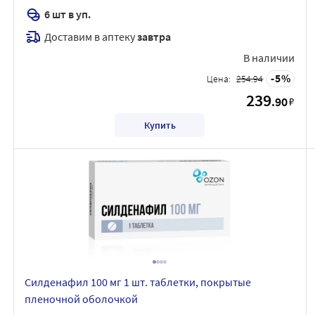
6 шт в уп.
Доставим в аптеку
завтра
В наличии
5
Цена:
254.94
239
.90
₽
Купить
Силденафил 100 мг 1 шт. таблетки, покрытые
пленочной оболочкой