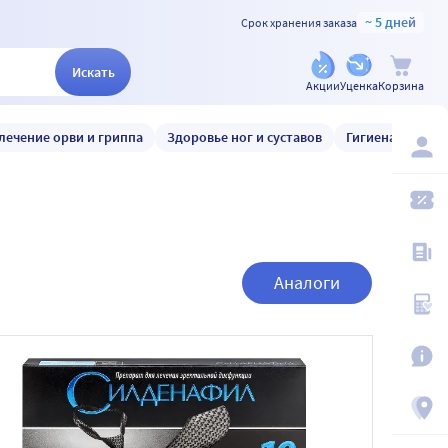
~ 5 дней
Срок хранения заказа
Искать
Акции
Уценка
Корзина
лечение орви и гриппа
Здоровье ног и суставов
Гигиена и уход
Аналоги