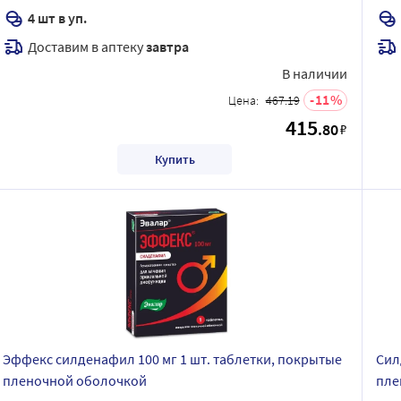
4 шт в уп.
Доставим в аптеку
завтра
В наличии
11
Цена:
467.19
415
.80
₽
Купить
Эффекс силденафил 100 мг 1 шт. таблетки, покрытые
Сил
пленочной оболочкой
пле