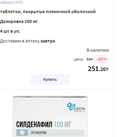
нафарм ООО
таблетки, покрытые пленочной оболочкой
Дозировка 100 мг
4 шт в уп.
Доставим в аптеку
завтра
В наличии
20
Цена:
314
251
.20
₽
Купить