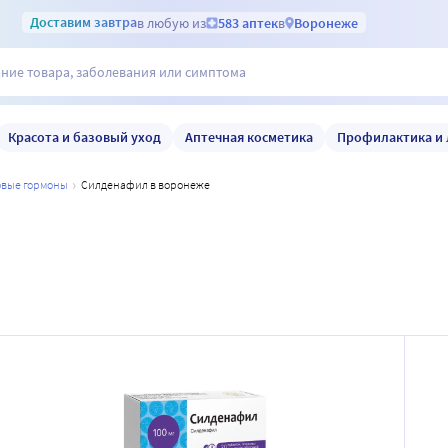
Доставим
завтра
в любую из
583 аптек
в
Воронеже
Красота и базовый уход
Аптечная косметика
Профилактика и 
ловые гормоны
силденафил в воронеже