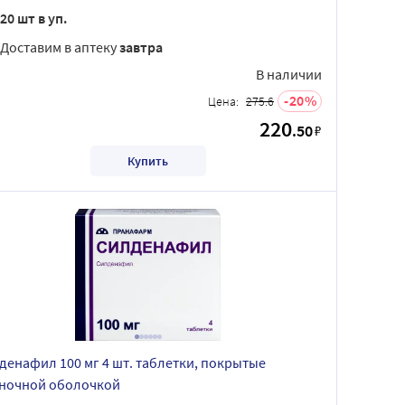
20 шт в уп.
Доставим в аптеку
завтра
В наличии
20
Цена:
275.6
220
.50
₽
Купить
денафил 100 мг 4 шт. таблетки, покрытые
ночной оболочкой