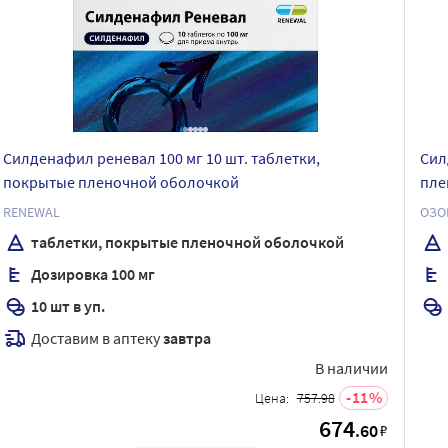
Силденафил реневал 100 мг 10 шт. таблетки,
Сил
покрытые пленочной оболочкой
пле
RENEWAL
ОЗО
таблетки, покрытые пленочной оболочкой
Дозировка 100 мг
10 шт в уп.
Доставим в аптеку
завтра
В наличии
11
Цена:
757.98
674
.60
₽