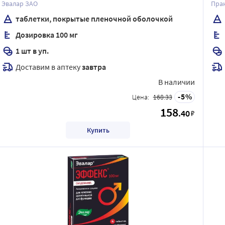
Эвалар ЗАО
Пра
таблетки, покрытые пленочной оболочкой
Дозировка 100 мг
1 шт в уп.
Доставим в аптеку
завтра
В наличии
5
Цена:
168.33
158
.40
₽
Купить