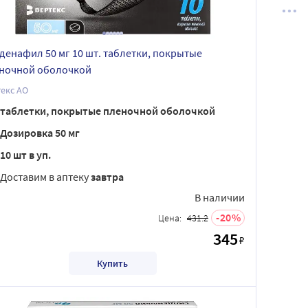
денафил 50 мг 10 шт. таблетки, покрытые
ночной оболочкой
екс АО
таблетки, покрытые пленочной оболочкой
Дозировка 50 мг
10 шт в уп.
Доставим в аптеку
завтра
В наличии
20
Цена:
431.2
345
₽
Купить