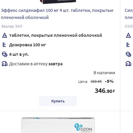
Эффекс силденафил 100 мг 4 шт. таблетки, покрытые
Сил
пленочной оболочкой
пле
Эвалар ЗАО
ОЗО
таблетки, покрытые пленочной оболочкой
Дозировка 100 мг
4 шт в уп.
Доставим в аптеку
завтра
В наличии
5
Цена:
368.65
346
.90
₽
Купить