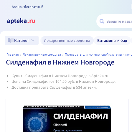
Звонок бесплатный
Лекарственные средства
Витамины и бад
Каталог
главная
лекарственные средства
препараты для мочеполовой системы и по
Силденафил в Нижнем Новгороде
Купить Силденафил в Нижнем Новгороде в Apteka.ru.
Цена на Силденафил от 164.50 руб. в Нижнем Новгороде.
Доставка препарата Силденафил в 534 аптеки.