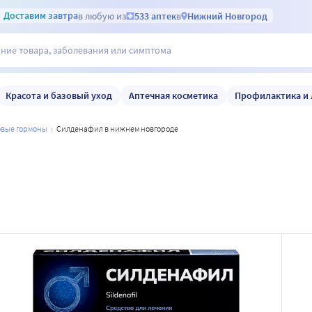
Доставим
завтра
в любую из
533 аптек
в
Нижний Новгород
Красота и базовый уход
Аптечная косметика
Профилактика и 
ловые гормоны
силденафил в нижнем новгороде