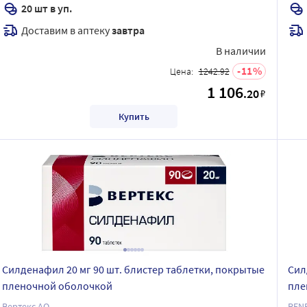
20 шт в уп.
Доставим в аптеку
завтра
В наличии
11
Цена:
1242.92
1 106
.20
₽
Купить
Силденафил 20 мг 90 шт. блистер таблетки, покрытые
Сил
пленочной оболочкой
пле
Вертекс АО
REN