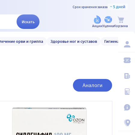
~ 5 дней
Срок хранения заказа
Искать
Акции
Уценка
Корзина
лечение орви и гриппа
Здоровье ног и суставов
Гигиена и уход
Аналоги