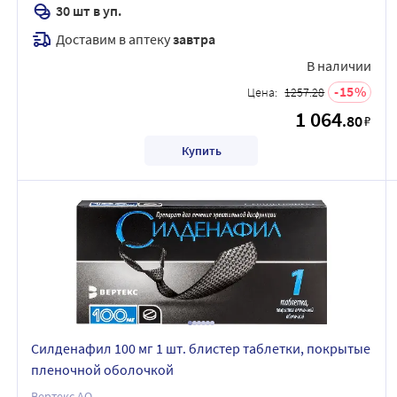
30 шт в уп.
Доставим в аптеку
завтра
В наличии
15
Цена:
1257.28
1 064
.80
₽
Купить
Силденафил 100 мг 1 шт. блистер таблетки, покрытые
пленочной оболочкой
Вертекс АО