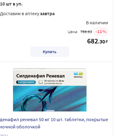
10 шт в уп.
Доставим в аптеку
завтра
В наличии
11
Цена:
766.63
682
.30
₽
Купить
денафил реневал 50 мг 10 шт. таблетки, покрытые
ночной оболочкой
EWAL