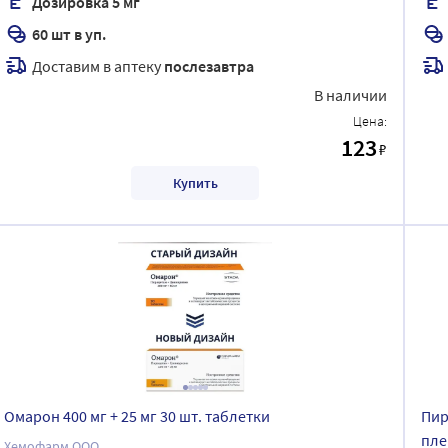
Дозировка 5 мг
60 шт в уп.
Доставим в аптеку
послезавтра
В наличии
Цена:
123
₽
Купить
Омарон 400 мг + 25 мг 30 шт. таблетки
Пир
пле
Хемофарм ООО