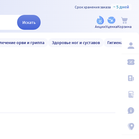
~ 5 дней
Срок хранения заказа
Искать
Акции
Уценка
Корзина
лечение орви и гриппа
Здоровье ног и суставов
Гигиена и уход