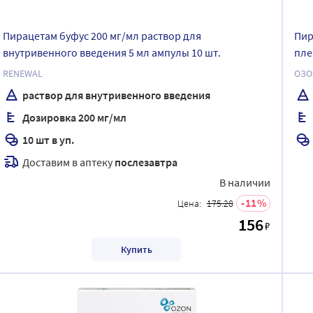
Пирацетам буфус 200 мг/мл раствор для
Пир
внутривенного введения 5 мл ампулы 10 шт.
пле
RENEWAL
ОЗО
раствор для внутривенного введения
Дозировка 200 мг/мл
10 шт в уп.
Доставим в аптеку
послезавтра
В наличии
11
Цена:
175.28
156
₽
Купить