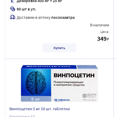
Дозировка 400 мг + 25 мг
60 шт в уп.
Доставим в аптеку
послезавтра
В наличии
Цена:
349
₽
Купить
Винпоцетин 5 мг 50 шт. таблетки
Фармпроект АО