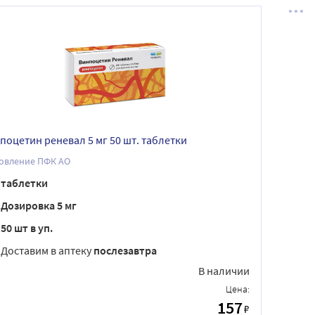
поцетин реневал 5 мг 50 шт. таблетки
Обновление ПФК АО
таблетки
Дозировка 5 мг
50 шт в уп.
Доставим в аптеку
послезавтра
В наличии
Цена:
157
₽