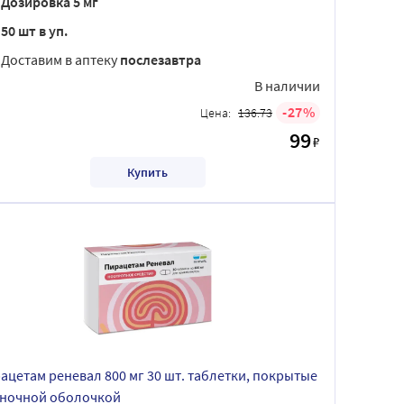
Дозировка 5 мг
50 шт в уп.
Доставим в аптеку
послезавтра
В наличии
27
Цена:
136.73
99
₽
Купить
ацетам реневал 800 мг 30 шт. таблетки, покрытые
ночной оболочкой