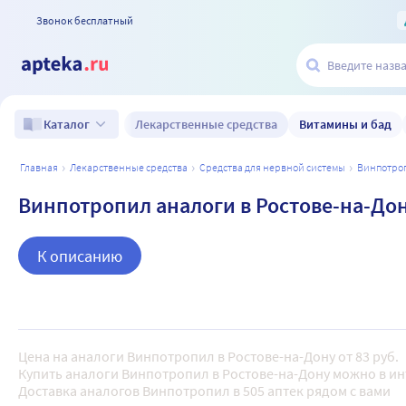
Звонок бесплатный
Лекарственные средства
Витамины и бад
Каталог
главная
лекарственные средства
средства для нервной системы
винпотро
Винпотропил аналоги в Ростове-на-До
К описанию
Цена на аналоги Винпотропил в Ростове-на-Дону от 83 руб.
Купить аналоги Винпотропил в Ростове-на-Дону можно в ин
Доставка аналогов Винпотропил в 505 аптек рядом с вами