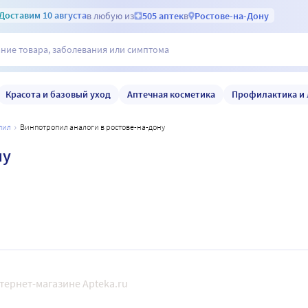
Доставим
10 августа
в любую из
505 аптек
в
Ростове-на-Дону
Красота и базовый уход
Аптечная косметика
Профилактика и 
пил
винпотропил аналоги в ростове-на-дону
ну
тернет-магазине Apteka.ru