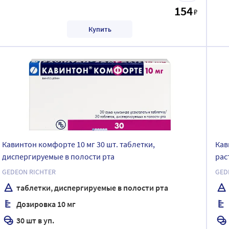
154
₽
Купить
Кавинтон комфорте 10 мг 30 шт. таблетки,
Кав
диспергируемые в полости рта
рас
GEDEON RICHTER
GED
таблетки, диспергируемые в полости рта
Дозировка 10 мг
30 шт в уп.