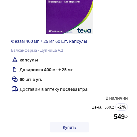
Фезам 400 мг + 25 мг 60 шт. капсулы
Балканфарма - Дупница АД
капсулы
Дозировка 400 мг + 25 мг
60 шт в уп.
Доставим в аптеку
послезавтра
В наличии
2
Цена:
560.2
549
₽
Купить