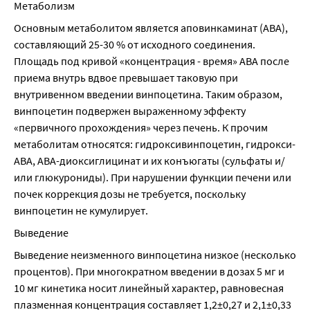
Метаболизм
Основным метаболитом является аповинкаминат (АВА), 
составляющий 25-30 % от исходного соединения. 
Площадь под кривой «концентрация - время» АВА после 
приема внутрь вдвое превышает таковую при 
внутривенном введении винпоцетина. Таким образом, 
винпоцетин подвержен выраженному эффекту 
«первичного прохождения» через печень. К прочим 
метаболитам относятся: гидроксивинпоцетин, гидрокси-
АВА, АВА-диоксиглицинат и их конъюгаты (сульфаты и/
или глюкурониды). При нарушении функции печени или 
почек коррекция дозы не требуется, поскольку 
винпоцетин не кумулирует.
Выведение
Выведение неизменного винпоцетина низкое (несколько 
процентов). При многократном введении в дозах 5 мг и 
10 мг кинетика носит линейный характер, равновесная 
плазменная концентрация составляет 1,2±0,27 и 2,1±0,33 