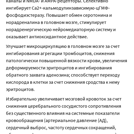
каналы и NMDA- и АМРА-рецепторы. Селективно 
ингибирует Са2+-кальмодулинзависимую-цГМФ-
фосфодиэстеразу. Повышает обмен серотонина и 
норадреналина в головном мозге, стимулирует 
норадренергическую нейромедиаторную систему и 
оказывает антиоксидантное действие.
Улучшает микроциркуляцию в головном мозге за счет 
ингибирования агрегации тромбоцитов, снижения 
патологически повышенной вязкости крови, увеличения 
деформируемости эритроцитов и ингибирования 
обратного захвата аденозина; способствует переходу 
кислорода в клетки за счет снижения сродства к нему 
эритроцитов.
Избирательно увеличивает мозговой кровоток за счет 
снижения церебрального сосудистого сопротивления 
без существенного влияния на системные показатели 
кровообращения (артериальное давление (АД), 
сердечный выброс, частоту сердечных сокращений, 