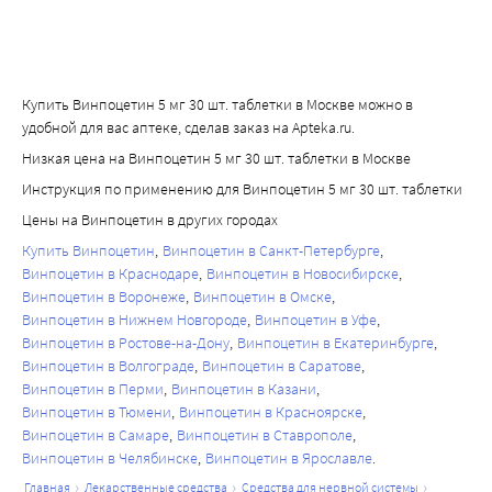
Купить Винпоцетин 5 мг 30 шт. таблетки в Москве можно в
удобной для вас аптеке, сделав заказ на Apteka.ru.
Низкая цена на Винпоцетин 5 мг 30 шт. таблетки в Москве
Инструкция по применению для Винпоцетин 5 мг 30 шт. таблетки
Цены на Винпоцетин в других городах
Купить Винпоцетин
Винпоцетин в Санкт-Петербурге
Винпоцетин в Краснодаре
Винпоцетин в Новосибирске
Винпоцетин в Воронеже
Винпоцетин в Омске
Винпоцетин в Нижнем Новгороде
Винпоцетин в Уфе
Винпоцетин в Ростове-на-Дону
Винпоцетин в Екатеринбурге
Винпоцетин в Волгограде
Винпоцетин в Саратове
Винпоцетин в Перми
Винпоцетин в Казани
Винпоцетин в Тюмени
Винпоцетин в Красноярске
Винпоцетин в Самаре
Винпоцетин в Ставрополе
Винпоцетин в Челябинске
Винпоцетин в Ярославле
главная
лекарственные средства
средства для нервной системы