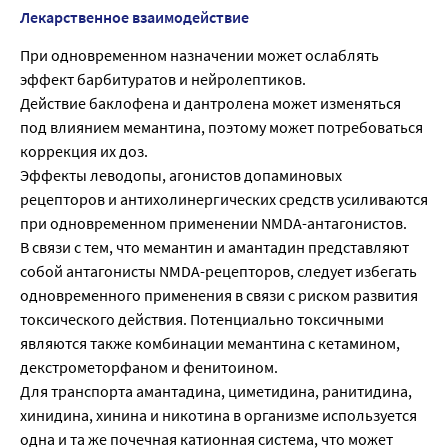
Лекарственное взаимодействие
При одновременном назначении может ослаблять
эффект барбитуратов и нейролептиков.
Действие баклофена и дантролена может изменяться
под влиянием мемантина, поэтому может потребоваться
коррекция их доз.
Эффекты леводопы, агонистов допаминовых
рецепторов и антихолинергических средств усиливаются
при одновременном применении NMDA-антагонистов.
В связи с тем, что мемантин и амантадин представляют
собой антагонисты NMDA-рецепторов, следует избегать
одновременного применения в связи с риском развития
токсического действия. Потенциально токсичными
являются также комбинации мемантина с кетамином,
декстрометорфаном и фенитоином.
Для транспорта амантадина, циметидина, ранитидина,
хинидина, хинина и никотина в организме используется
одна и та же почечная катионная система, что может