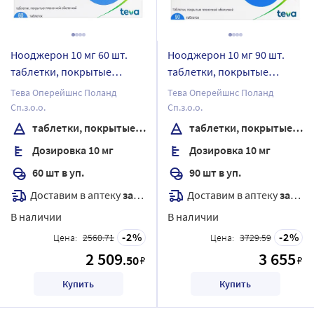
Нооджерон 10 мг 60 шт.
Нооджерон 10 мг 90 шт.
таблетки, покрытые
таблетки, покрытые
пленочной оболочкой
пленочной оболочкой
Тева Оперейшнс Поланд
Тева Оперейшнс Поланд
Сп.з.о.о.
Сп.з.о.о.
таблетки, покрытые пленочной оболочкой
таблетки, покрытые пленочной оболочкой
Дозировка 10 мг
Дозировка 10 мг
60 шт в уп.
90 шт в уп.
Доставим в аптеку
завтра
Доставим в аптеку
завтра
В наличии
В наличии
2
2
Цена:
2560.71
Цена:
3729.59
2 509
3 655
.50
₽
₽
Купить
Купить