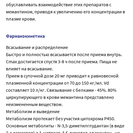
обуславливать взаимодействие этих препаратов с
мемантином, приводя к увеличению его концентрации в
плазме крови.
Фармакокинетика
Всасывание и распределение
Быстро и полностью всасывается после приема внутрь.
Cmax достигается спустя 3-8 ч после приема. Пища не
влияет на всасывание.
Прием в суточной дозе 20 мг приводит к равновесной
плазменной концентрации от 70 до 150 нг/мл. Vd
составляет 10 л/кг. Связывание с белками - 45%. 80%
циркулирующего в крови мемантина представлено
неизмененным веществом.
Метаболизм и выведение
Метаболизм протекает без участия цитохрома Р450.
Основные метаболиты - N-3,5-диметилглудантан (в виде
2-х изомеров) и 1-нитрозо-3,5-диметил-адамантан - не