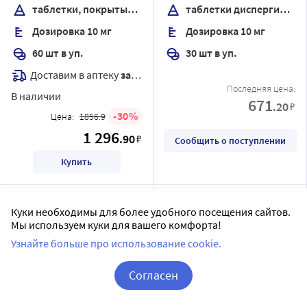
таблетки, покрытые пленочной оболочкой
таблетки диспергируемые
Дозировка 10 мг
Дозировка 10 мг
60 шт в уп.
30 шт в уп.
Доставим в аптеку
завтра
Последняя цена:
В наличии
671
.20
₽
30
Цена:
1856.9
1 296
.90
₽
Сообщить о поступлении
Купить
Куки необходимы для более удобного посещения сайтов.
Мы используем куки для вашего комфорта!
Узнайте больше про использование cookie.
Согласен
Корзина
Вход / Регистрация