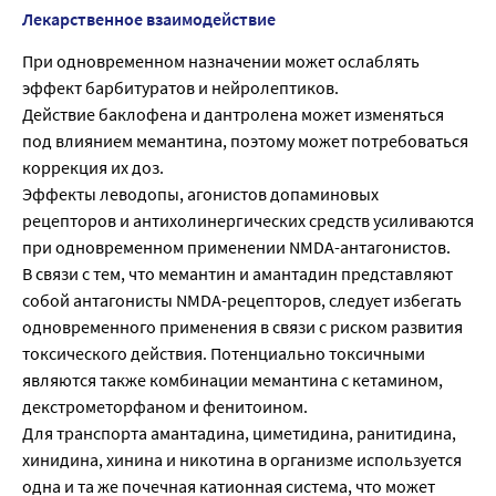
Лекарственное взаимодействие
При одновременном назначении может ослаблять
эффект барбитуратов и нейролептиков.
Действие баклофена и дантролена может изменяться
под влиянием мемантина, поэтому может потребоваться
коррекция их доз.
Эффекты леводопы, агонистов допаминовых
рецепторов и антихолинергических средств усиливаются
при одновременном применении NMDA-антагонистов.
В связи с тем, что мемантин и амантадин представляют
собой антагонисты NMDA-рецепторов, следует избегать
одновременного применения в связи с риском развития
токсического действия. Потенциально токсичными
являются также комбинации мемантина с кетамином,
декстрометорфаном и фенитоином.
Для транспорта амантадина, циметидина, ранитидина,
хинидина, хинина и никотина в организме используется
одна и та же почечная катионная система, что может