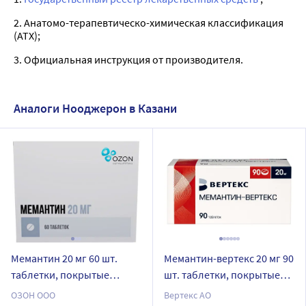
2. Анатомо-терапевтическо-химическая классификация
(ATX);
3. Официальная инструкция от производителя.
Аналоги Нооджерон в Казани
Мемантин 20 мг 60 шт.
Мемантин-вертекс 20 мг 90
таблетки, покрытые
шт. таблетки, покрытые
пленочной оболочкой
пленочной оболочкой
ОЗОН ООО
Вертекс АО