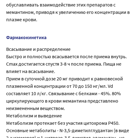
обуславливать взаимодействие этих препаратов с
мемантином, приводя к увеличению его концентрации в
плазме крови.
Фармакокинетика
Всасывание и распределение
Быстро и полностью всасывается после приема внутрь.
Cmax достигается спустя 3-8 ч после приема. Пища не
влияет на всасывание.
Прием в суточной дозе 20 мг приводит к равновесной
плазменной концентрации от 70 до 150 нг/мл. Vd
составляет 10 л/кг. Связывание с белками - 45%. 80%
циркулирующего в крови мемантина представлено
неизмененным веществом.
Метаболизм и выведение
Метаболизм протекает без участия цитохрома Р450.
Основные метаболиты - N-3,5-диметилглудантан (в виде
2-х изомеров) и 1-нитрозо-3,5-диметил-адамантан - не