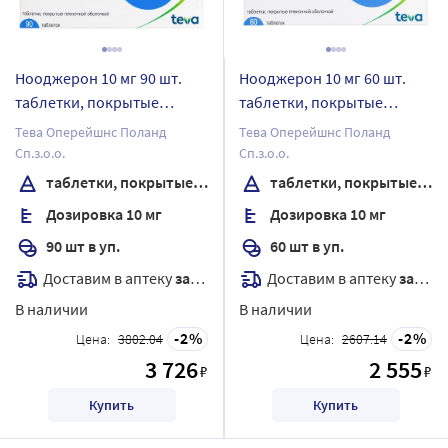
Нооджерон 10 мг 90 шт.
Нооджерон 10 мг 60 шт.
таблетки, покрытые
таблетки, покрытые
пленочной оболочкой
пленочной оболочкой
Тева Оперейшнс Поланд
Тева Оперейшнс Поланд
Сп.з.о.о.
Сп.з.о.о.
таблетки, покрытые пленочной оболочкой
таблетки, покрытые пленочной оболочкой
Дозировка 10 мг
Дозировка 10 мг
90 шт в уп.
60 шт в уп.
Доставим в аптеку
завтра
Доставим в аптеку
завтра
В наличии
В наличии
2
2
Цена:
3802.04
Цена:
2607.14
3 726
2 555
₽
₽
Купить
Купить