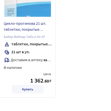
Цикло-прогинова 21 шт.
таблетки, покрытые
оболочкой
Байер Веймар Гмбх и Ко КГ
таблетки, покрытые оболочкой
21 шт в уп.
Доставим в аптеку
завтра
В наличии
Цена:
1 362
.60
₽
Купить