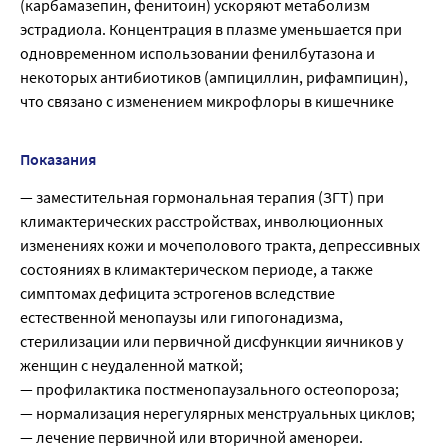
(карбамазепин, фенитоин) ускоряют метаболизм
эстрадиола. Концентрация в плазме уменьшается при
одновременном использовании фенилбутазона и
некоторых антибиотиков (ампициллин, рифампицин),
что связано с изменением микрофлоры в кишечнике
Показания
— заместительная гормональная терапия (ЗГТ) при
климактерических расстройствах, инволюционных
изменениях кожи и мочеполового тракта, депрессивных
состояниях в климактерическом периоде, а также
симптомах дефицита эстрогенов вследствие
естественной менопаузы или гипогонадизма,
стерилизации или первичной дисфункции яичников у
женщин с неудаленной маткой;
— профилактика постменопаузального остеопороза;
— нормализация нерегулярных менструальных циклов;
— лечение первичной или вторичной аменореи.