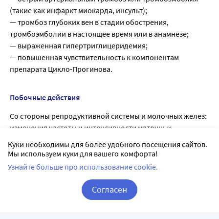
(такие как инфаркт миокарда, инсульт);
— тромбоз глубоких вен в стадии обострения,
тромбоэмболии в настоящее время или в анамнезе;
— выраженная гипертриглицеридемия;
— повышенная чувствительность к компонентам
препарата Цикло-Прогинова.
Побочные действия
Со стороны репродуктивной системы и молочных желез:
изменения частоты и интенсивности маточных
кровотечений, прорывные кровотечения,
Куки необходимы для более удобного посещения сайтов.
межменструальные кровянистые выделения (обычно
Мы используем куки для вашего комфорта!
ослабляющиеся в ходе терапии), дисменорея, изменения
Узнайте больше про использование cookie.
вагинальных выделений. состояние, подобное
предменструальному синдрому; болезненность,
Согласен
напряжение и/или увеличение молочных желез.
Корзина
Вход / Регистрация
Со стороны желудочно-кишечного тракта: диспепсия,