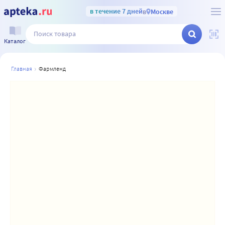
в течение 7 дней
в
Москве
Каталог
главная
фармленд