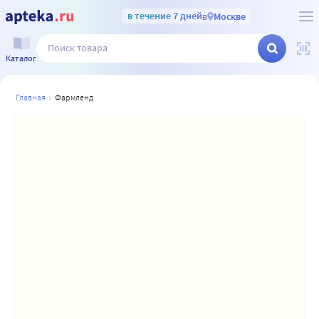
в течение 7 дней
в
Москве
Каталог
главная
фармленд