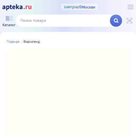
завтра
в
Москве
Каталог
главная
фармленд