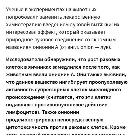
Ученые в экспериментах на животных
попробовали заменить лекарственную
химиотерапию введением луковой вытяжки: их
интересовал эффект, который оказывает
природное луковое соединение со скромным
названием онионин А (от англ. onion — лук).
Исследователи обнаружили, что рост раковых
клеток в яичниках замедлился после того, как
животным ввели онионин А. Они также выявили,
что данное вещество ингибирует проопухолевую
активность супрессорных клеток миелоидного
происхождения (считается, что эти клетки
подавляют противоопухолевое действие
лимфоцитов). Также онионин
продемонстрировал непосредственную
цитотоксичность против раковых клеток. Кроме
того, луковый ингредиент хорошо сочетался и с