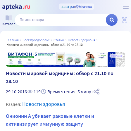
завтра
в
Москва
Каталог
главная
блог проздоровье
статьи
новости здоровья
новости мировой медицины: обзор с 21.10 по 28.10
а
Реклама
Новости мировой медицины: обзор с 21.10 по
28.10
29.10.2016
119
Время чтения: 5 минут
Новости здоровья
Раздел:
Онионин А убивает раковые клетки и
активизирует иммунную защиту