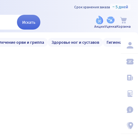
~ 5 дней
Срок хранения заказа
Искать
Акции
Уценка
Корзина
лечение орви и гриппа
Здоровье ног и суставов
Гигиена и уход