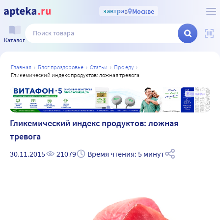
завтра
в
Москве
Каталог
главная
блог проздоровье
статьи
про еду
гликемический индекс продуктов: ложная тревога
а
Реклама
Гликемический индекс продуктов: ложная
тревога
30.11.2015
21079
Время чтения: 5 минут