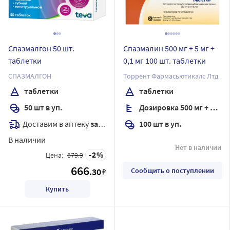
Спазмалгон 50 шт.
Спазмалин 500 мг + 5 мг +
таблетки
0,1 мг 100 шт. таблетки
СПАЗМАЛГОН
Торрент Фармасьютикалс Лтд
таблетки
таблетки
50 шт в уп.
Дозировка 500 мг + 5 мг + 0,1 мг
Доставим в аптеку
завтра
100 шт в уп.
В наличии
Нет в наличии
2
Цена:
679.9
666
.30
Сообщить о поступлении
₽
Купить