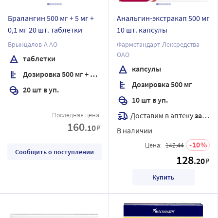
Бралангин 500 мг + 5 мг +
Анальгин-экстракап 500 мг
0,1 мг 20 шт. таблетки
10 шт. капсулы
Брынцалов-А АО
Фармстандарт-Лексредства
ОАО
таблетки
капсулы
Дозировка 500 мг + 5 мг + 0,1 мг
Дозировка 500 мг
20 шт в уп.
10 шт в уп.
Доставим в аптеку
завтра
Последняя цена:
160
.10
₽
В наличии
10
Цена:
142.44
Сообщить о поступлении
128
.20
₽
Купить