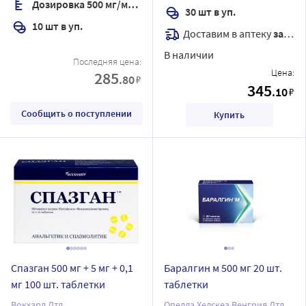
Дозировка 500 мг/мл + 2 мг/мл + 0,02 мг/мл
30 шт в уп.
10 шт в уп.
Доставим в аптеку
завтра
В наличии
Последняя цена:
Цена:
285
.80
₽
345
.10
₽
Сообщить о поступлении
Купить
Спазган 500 мг + 5 мг + 0,1
Баралгин м 500 мг 20 шт.
мг 100 шт. таблетки
таблетки
Вокхард Лтд
Опелла Хелскеа Венгрия Лтд.