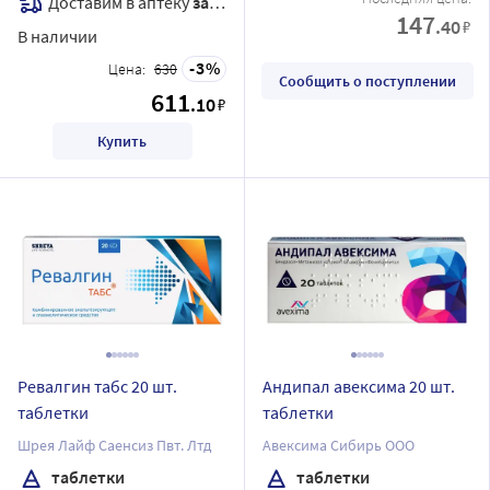
Доставим в аптеку
завтра
147
.40
₽
В наличии
3
Цена:
630
Сообщить о поступлении
611
.10
₽
Купить
Ревалгин табс 20 шт.
Андипал авексима 20 шт.
таблетки
таблетки
Шрея Лайф Саенсиз Пвт. Лтд
Авексима Сибирь ООО
таблетки
таблетки