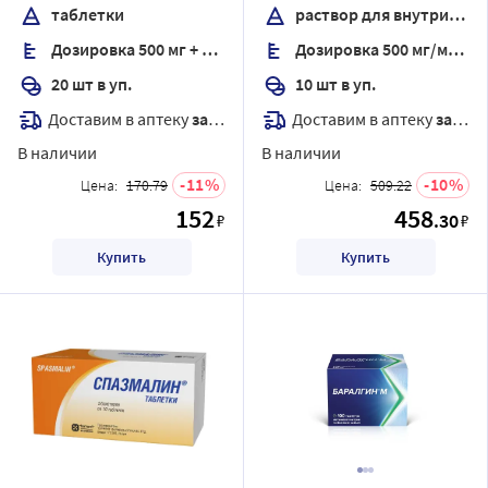
введения 5 мл ампулы 10
таблетки
раствор для внутримышечного введения
шт.
Дозировка 500 мг + 5 мг + 0,1 мг
Дозировка 500 мг/мл + 2 мг/мл + 0,02 мг/мл
20 шт в уп.
10 шт в уп.
Доставим в аптеку
завтра
Доставим в аптеку
завтра
В наличии
В наличии
11
10
Цена:
170.79
Цена:
509.22
152
458
.30
₽
₽
Купить
Купить