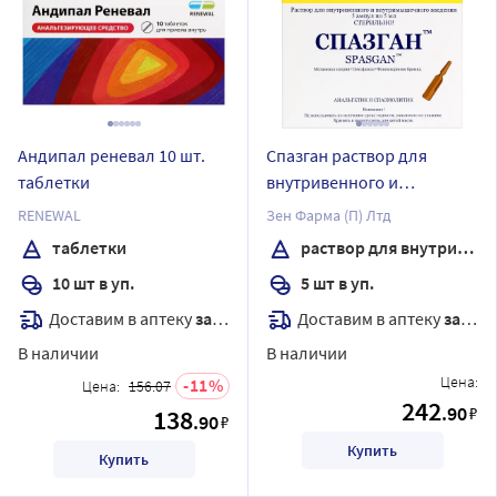
Андипал реневал 10 шт.
Спазган раствор для
таблетки
внутривенного и
внутримышечного
RENEWAL
Зен Фарма (П) Лтд
введения 5 мл ампулы 5
таблетки
раствор для внутривенного и внутримышечного введения
шт.
10 шт в уп.
5 шт в уп.
Доставим в аптеку
завтра
Доставим в аптеку
завтра
В наличии
В наличии
Цена:
11
Цена:
156.07
242
.90
₽
138
.90
₽
Купить
Купить