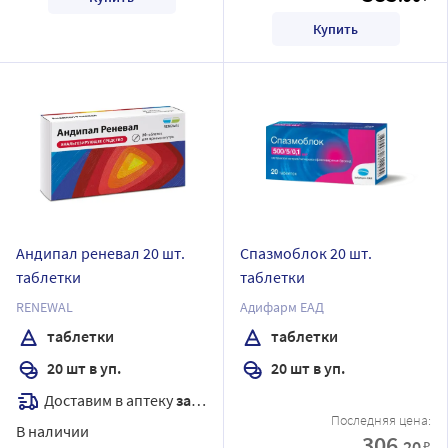
Купить
Андипал реневал 20 шт.
Спазмоблок 20 шт.
таблетки
таблетки
RENEWAL
Адифарм ЕАД
таблетки
таблетки
20 шт в уп.
20 шт в уп.
Доставим в аптеку
завтра
Последняя цена:
В наличии
306
.20
₽