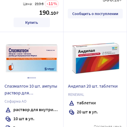
11
Цена:
213.6
190
.10
₽
Сообщить о поступлении
Купить
Спазмалгон 10 шт. ампулы
Андипал 20 шт. таблетки
раствор для
RENEWAL
внутримышечного
Софарма АО
таблетки
введения 2 мл
раствор для внутримышечного введения
20 шт в уп.
10 шт в уп.
Последняя цена: