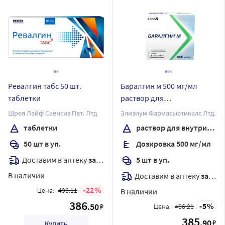
Ревалгин табс 50 шт.
Баралгин м 500 мг/мл
таблетки
раствор для
внутривенного и
Шрея Лайф Саенсиз Пвт. Лтд
Элизиум Фармасьютикалс Лтд.
внутримышечного
таблетки
раствор для внутривенного и внутримышечного введения
введения 5 мл ампулы 5
50 шт в уп.
Дозировка 500 мг/мл
шт.
Доставим в аптеку
завтра
5 шт в уп.
В наличии
Доставим в аптеку
завтра
22
Цена:
496.11
В наличии
386
.50
5
₽
Цена:
406.21
385
.90
₽
Купить