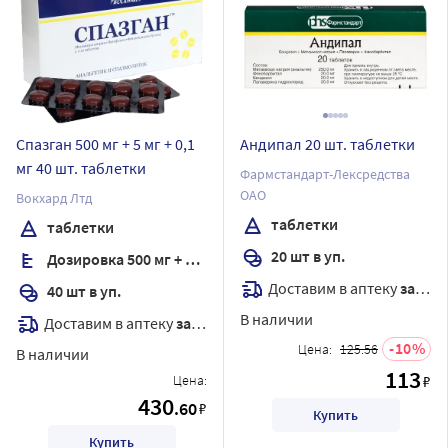
Спазган 500 мг + 5 мг + 0,1
Андипал 20 шт. таблетки
мг 40 шт. таблетки
Фармстандарт-Лексредства
ОАО
Вокхард Лтд
таблетки
таблетки
20 шт в уп.
Дозировка 500 мг + 5 мг + 0,1 мг
Доставим в аптеку
завтра
40 шт в уп.
В наличии
Доставим в аптеку
завтра
10
Цена:
125.56
В наличии
113
Цена:
₽
430
.60
₽
Купить
Купить