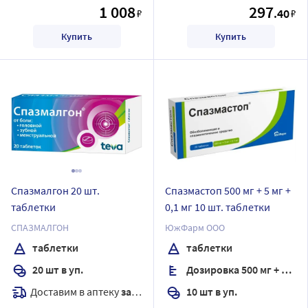
1 008
297
.40
₽
₽
Купить
Купить
Спазмалгон 20 шт.
Спазмастоп 500 мг + 5 мг +
таблетки
0,1 мг 10 шт. таблетки
СПАЗМАЛГОН
ЮжФарм ООО
таблетки
таблетки
20 шт в уп.
Дозировка 500 мг + 5 мг + 0,1 мг
Доставим в аптеку
завтра
10 шт в уп.