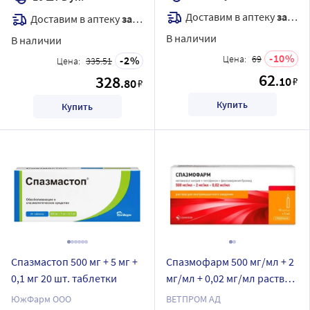
Доставим в аптеку
завтра
Доставим в аптеку
завтра
В наличии
В наличии
10
Цена:
69
2
Цена:
335.51
62
328
.10
₽
.80
₽
Купить
Купить
Спазмастоп 500 мг + 5 мг +
Спазмофарм 500 мг/мл + 2
0,1 мг 20 шт. таблетки
мг/мл + 0,02 мг/мл раствор
для внутримышечного
ЮжФарм ООО
ВЕТПРОМ АД