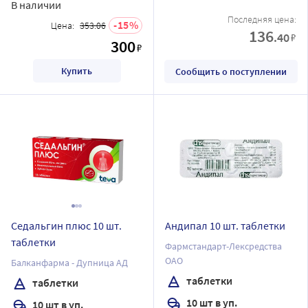
В наличии
Последняя цена:
15
Цена:
353.06
136
.40
₽
300
₽
Купить
Сообщить о поступлении
Седальгин плюс 10 шт.
Андипал 10 шт. таблетки
таблетки
Фармстандарт-Лексредства
ОАО
Балканфарма - Дупница АД
таблетки
таблетки
10 шт в уп.
10 шт в уп.