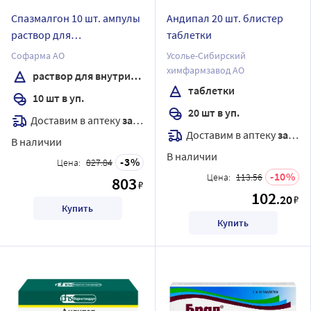
Спазмалгон 10 шт. ампулы
Андипал 20 шт. блистер
раствор для
таблетки
внутримышечного
Софарма АО
Усолье-Сибирский
введения 5 мл
химфармзавод АО
раствор для внутримышечного введения
таблетки
10 шт в уп.
20 шт в уп.
Доставим в аптеку
завтра
Доставим в аптеку
завтра
В наличии
В наличии
3
Цена:
827.84
10
Цена:
113.56
803
₽
102
.20
₽
Купить
Купить