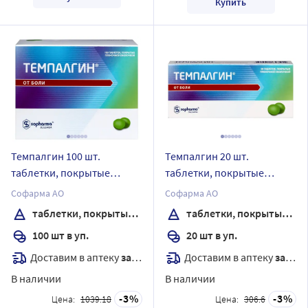
Купить
Темпалгин 100 шт.
Темпалгин 20 шт.
таблетки, покрытые
таблетки, покрытые
пленочной оболочкой
пленочной оболочкой
Софарма АО
Софарма АО
таблетки, покрытые пленочной оболочкой
таблетки, покрытые пленочной оболочкой
100 шт в уп.
20 шт в уп.
Доставим в аптеку
завтра
Доставим в аптеку
завтра
В наличии
В наличии
3
3
Цена:
1039.18
Цена:
306.6