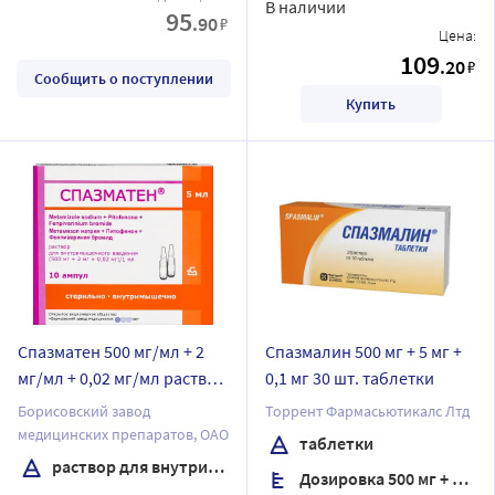
В наличии
95
.90
₽
Цена:
109
.20
₽
Сообщить о поступлении
Купить
Спазматен 500 мг/мл + 2
Спазмалин 500 мг + 5 мг +
мг/мл + 0,02 мг/мл раствор
0,1 мг 30 шт. таблетки
для внутримышечного
Борисовский завод
Торрент Фармасьютикалс Лтд
введения 5 мл ампулы 10
медицинских препаратов, ОАО
таблетки
шт.
раствор для внутримышечного введения
Дозировка 500 мг + 5 мг + 0,1 мг