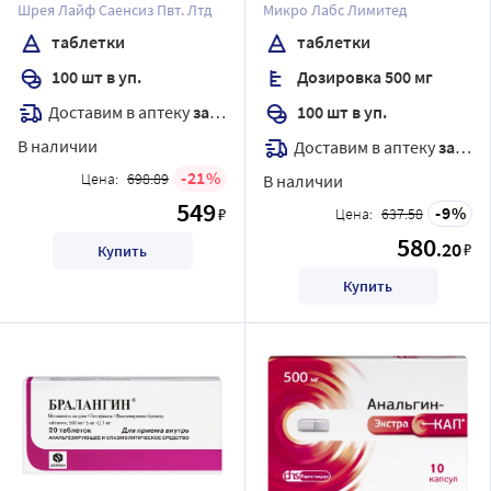
Шрея Лайф Саенсиз Пвт. Лтд
Микро Лабс Лимитед
таблетки
таблетки
100 шт в уп.
Дозировка 500 мг
Доставим в аптеку
завтра
100 шт в уп.
В наличии
Доставим в аптеку
завтра
21
Цена:
698.89
В наличии
549
9
₽
Цена:
637.58
580
.20
₽
Купить
Купить