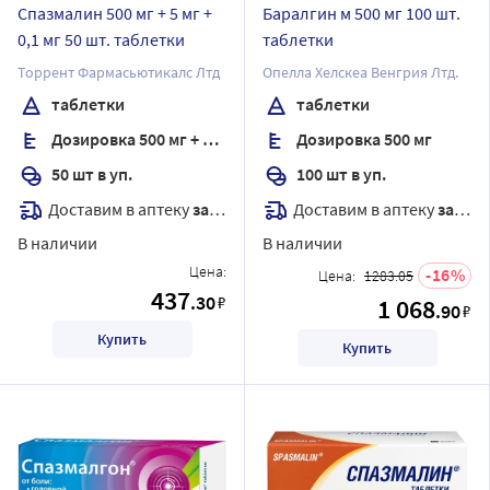
Спазмалин 500 мг + 5 мг +
Баралгин м 500 мг 100 шт.
0,1 мг 50 шт. таблетки
таблетки
Торрент Фармасьютикалс Лтд
Опелла Хелскеа Венгрия Лтд.
таблетки
таблетки
Дозировка 500 мг + 5 мг + 0,1 мг
Дозировка 500 мг
50 шт в уп.
100 шт в уп.
Доставим в аптеку
завтра
Доставим в аптеку
завтра
В наличии
В наличии
Цена:
16
Цена:
1283.05
437
.30
₽
1 068
.90
₽
Купить
Купить