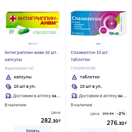
Антигриппин-анви 20 шт.
Спазмалгон 10 шт.
капсулы
таблетки
Фармпроект АО
СПАЗМАЛГОН
капсулы
таблетки
20 шт в уп.
10 шт в уп.
Доставим в аптеку
завтра
Доставим в аптеку
завтра
В наличии
В наличии
Цена:
2
Цена:
281.94
282
.30
₽
276
.30
₽
Купить