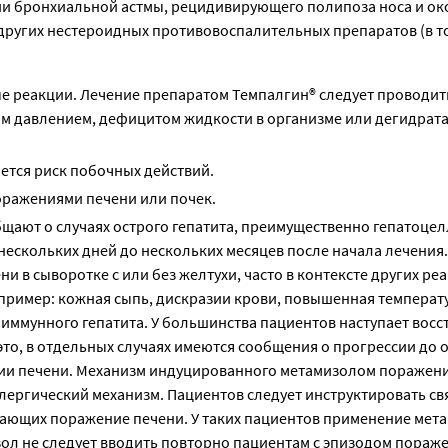
ии бронхиальной астмы, рецидивирующего полипоза носа и о
других нестероидных противовоспалительных препаратов (в то
 реакции. Лечение препаратом Темпалгин® следует проводить
м давлением, дефицитом жидкости в организме или дегидрат
ется риск побочных действий.
оражениями печени или почек.
щают о случаях острого гепатита, преимущественно гепатоце
 нескольких дней до нескольких месяцев после начала лечения
в сыворотке с или без желтухи, часто в контексте других ре
пример: кожная сыпь, дискразии крови, повышенная температ
иммунного гепатита. У большинства пациентов наступает вос
то, в отдельных случаях имеются сообщения о прогрессии до 
ии печени. Механизм индуцированного метамизолом поражени
ергический механизм. Пациентов следует инструктировать свя
гающих поражение печени. У таких пациентов применение мет
зол не следует вводить повторно пациентам с эпизодом пораж