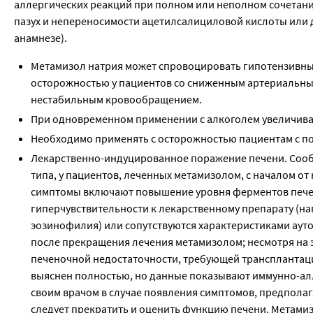
аллергических реакций при полном или неполном сочетан
пазух и непереносимости ацетилсалициловой кислоты или 
анамнезе).
Метамизол натрия может спровоцировать гипотензивные
осторожностью у пациентов со сниженным артериальны
нестабильным кровообращением.
При одновременном применении с алкоголем увеличива
Необходимо применять с осторожностью пациентам с п
Лекарственно-индуцированное поражение печени. Сооб
типа, у пациентов, леченных метамизолом, с началом от
симптомы включают повышение уровня ферментов печени 
гиперчувствительности к лекарственному препарату (на
эозинофилия) или сопутствуются характеристиками ауто
после прекращения лечения метамизолом; несмотря на э
печеночной недостаточности, требующей трансплантац
выяснен полностью, но данные показывают иммунно-алл
своим врачом в случае появления симптомов, предпола
следует прекратить и оценить функцию печени. Метами