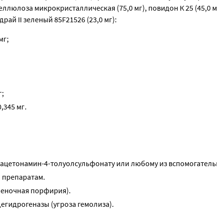
ллюлоза микрокристаллическая (75,0 мг), повидон К 25 (45,0 мг
драй II зеленый 85F21526 (23,0 мг):
мг;
г;
,345 мг.
иацетонамин-4-толуолсульфонату или любому из вспомогатель
 препаратам.
ченочная порфирия).
егидрогеназы (угроза гемолиза).