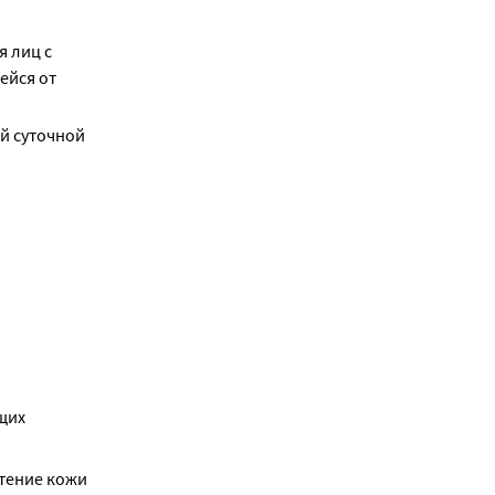
я лиц с
ейся от
ой суточной
щих 
тение кожи 