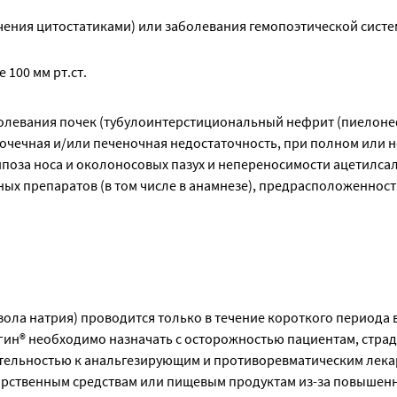
чения цитостатиками) или заболевания гемопоэтической сист
100 мм рт.ст.
болевания почек (тубулоинтерстициональный нефрит (пиелоне
 почечная и/или печеночная недостаточность, при полном или
поза носа и околоносовых пазух и непереносимости ацетилс
х препаратов (в том числе в анамнезе), предрасположенност
ола натрия) проводится только в течение короткого периода 
алгин® необходимо назначать с осторожностью пациентам, стр
ительностью к анальгезирующим и противоревматическим лек
карственным средствам или пищевым продуктам из-за повышен