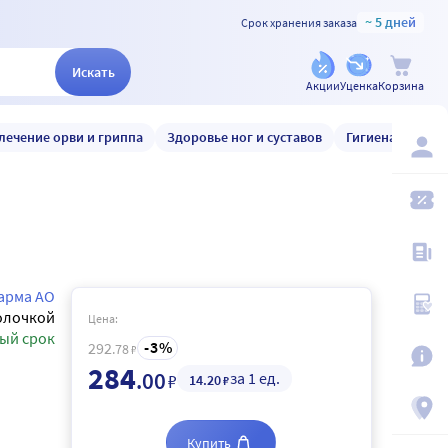
~ 5 дней
Срок хранения заказа
Искать
Акции
Уценка
Корзина
лечение орви и гриппа
Здоровье ног и суставов
Гигиена и уход
арма АО
олочкой
Цена:
ый срок
3
292
.78
₽
284
.00
за 1 ед.
₽
14
.20
₽
Купить