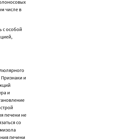
колоносовых
м числе в
 с особой
ацией,
ллюлярного
. Признаки и
акций
ура и
становление
острой
я печени не
заться со
амизола
ения печени