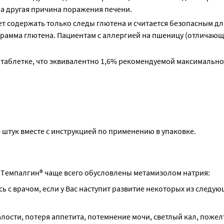
на другая причина поражения печени.
т содержать только следы глютена и считается безопасным дл
грамма глютена. Пациентам с аллергией на пшеницу (отличающ
в таблетке, что эквивалентно 1,6% рекомендуемой максимальн
0 штук вместе с инструкцией по применению в упаковке.
Tемпалгин® чаще всего обусловлены метамизолом натрия:
с врачом, если у Вас наступит развитие некоторых из следую
алости, потеря аппетита, потемнение мочи, светлый кал, пожел