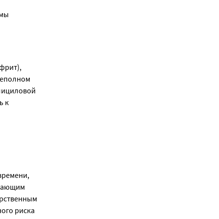
емы
фрит),
 неполном
алициловой
ь к
времени,
адающим
арственным
ного риска