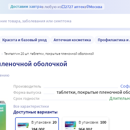
Доставим
завтра
в любую из
2727 аптек
в
Москва
Красота и базовый уход
Аптечная косметика
Профилактика и 
н
Темпалгин 20 шт. таблетки, покрытые пленочной оболочкой
 пленочной оболочкой
нению
Соф
Производитель
таблетки, покрытые пленочной об
Форма выпуска
Длительн
Срок годности
Все характеристики
Доступные варианты
В упаковке:
20
В упаковке:
100
284
.00
₽
964
.00
₽