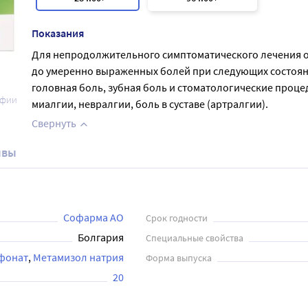
Показания
Для непродолжительного симптоматического лечения о
до умеренно выраженных болей при следующих состоян
головная боль, зубная боль и стоматологические проце
афии
миалгии, невралгии, боль в суставе (артралгии).
Свернуть
ывы
Софарма АО
Срок годности
Болгария
Специальные свойства
фонат
Метамизол натрия
Форма выпуска
20