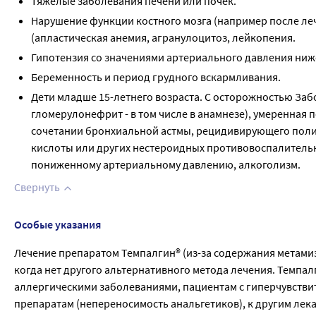
Тяжелые заболевания печени или почек.
Нарушение функции костного мозга (например после ле
(апластическая анемия, агранулоцитоз, лейкопения.
Гипотензия со значениями артериального давления ниже 
Беременность и период грудного вскармливания.
Дети младше 15-летнего возраста. С осторожностью За
гломерулонефрит - в том числе в анамнезе), умеренная
сочетании бронхиальной астмы, рецидивирующего поли
кислоты или других нестероидных противовоспалительны
пониженному артериальному давлению, алкоголизм.
Свернуть
Особые указания
Лечение препаратом Темпалгин® (из-за содержания метамиз
когда нет другого альтернативного метода лечения. Темп
аллергическими заболеваниями, пациентам с гиперчувств
препаратам (непереносимость анальгетиков), к другим ле