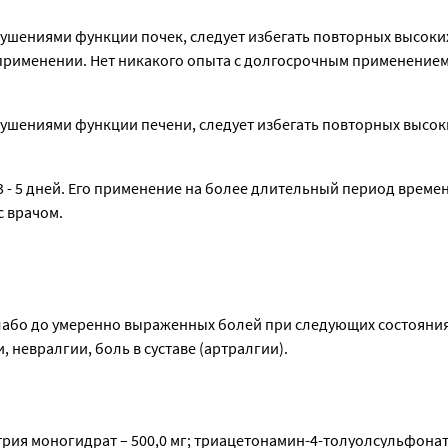
ушениями функции почек, следует избегать повторных высоких 
применении. Нет никакого опыта с долгосрочным применением
рушениями функции печени, следует избегать повторных высоки
- 5 дней. Его применение на более длительный период времени
с врачом.
або до умеренно выраженных болей при следующих состояниях
 невралгии, боль в суставе (артралгии).
рия моногидрат – 500,0 мг; триацетонамин-4-толуолсульфонат –