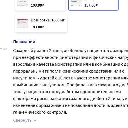
103
.99
₽
157
.00
₽
Дозировка:
1000 мг
183
.00
₽
Показания
афии
Сахарный диабет 2 типа, особенно у пациентов с ожире
при неэффективности диетотерапии и физических нагруз
взрослых в качестве монотерапии или в комбинации с д
пероральными гипогликемическими средствами или с
инсулином; • у детей с 10 лет в качестве монотерапии или
комбинации с инсулином. Профилактика сахарного диаб
типа у пациентов с предиабетом с дополнительными
факторами риска развития сахарного диабета 2 типа, у 
изменение образа жизни не позволили достичь адекват
гликемического контроля.
Свернуть