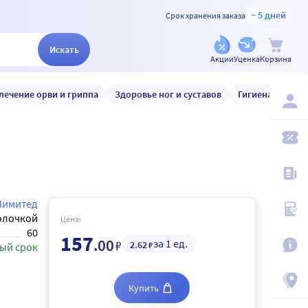
~ 5 дней
Срок хранения заказа
Искать
Акции
Уценка
Корзина
лечение орви и гриппа
Здоровье ног и суставов
Гигиена и уход
Лимитед
олочкой
Цена:
60
157
.00
за 1 ед.
₽
2
.62
₽
ый срок
Купить