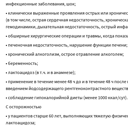
инфекционные заболевания, шок;
• клинически выраженные проявления острых или хроническ
(в том числе, острая сердечная недостаточность, хроничес
гемодинамики, дыхательная недостаточность, острый инфа
• обширные хирургические операции и травмы, когда показ
• печеночная недостаточность, нарушение функции печени;
• хронический алкоголизм, острое отравление алкоголем;
• беременность;
• лактоацидоз (в т.ч. и в анамнезе);
• применение в течение менее 48 ч до и в течение 48 ч пос
введением йодсодержащего рентгеноконтрастного вещества
• соблюдение гипокалорийной диеты (менее 1000 ккал/сут).
С осторожностью
• у пациентов старше 60 лет, выполняющих тяжелую физичес
лактоацидоза;