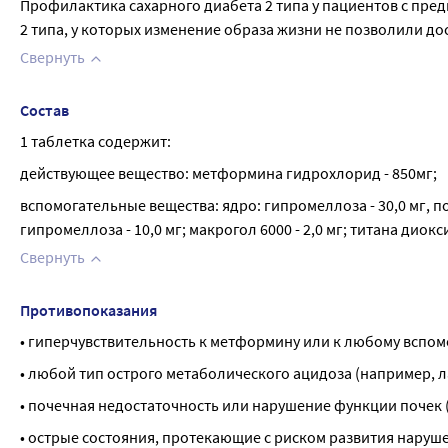
Профилактика сахарного диабета 2 типа у пациентов с пре
2 типа, у которых изменение образа жизни не позволили до
Свернуть
Состав
1 таблетка содержит:
действующее вещество: метформина гидрохлорид - 850мг;
вспомогательные вещества: ядро: гипромеллоза - 30,0 мг, пови
гипромеллоза - 10,0 мг; макрогол 6000 - 2,0 мг; титана диоксид
Свернуть
Противопоказания
• гиперчувствительность к метформину или к любому вспом
• любой тип острого метаболического ацидоза (например, л
• почечная недостаточность или нарушение функции почек (
• острые состояния, протекающие с риском развития наруше