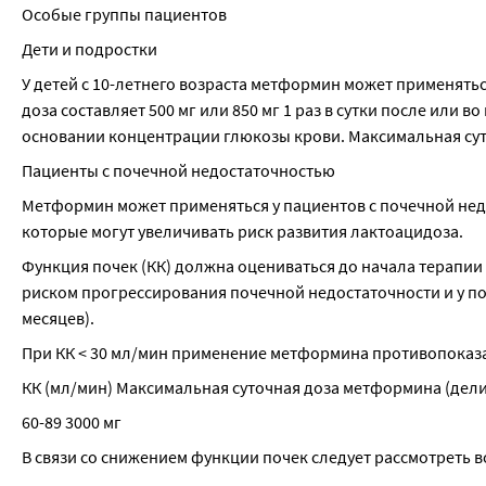
Особые группы пациентов
Дети и подростки
У детей с 10-летнего возраста метформин может применяться
доза составляет 500 мг или 850 мг 1 раз в сутки после или 
основании концентрации глюкозы крови. Максимальная суточ
Пациенты с почечной недостаточностью
Метформин может применяться у пациентов с почечной недос
которые могут увеличивать риск развития лактоацидоза.
Функция почек (КК) должна оцениваться до начала терапии 
риском прогрессирования почечной недостаточности и у по
месяцев).
При КК < 30 мл/мин применение метформина противопоказа
КК (мл/мин) Максимальная суточная доза метформина (дели
60-89 3000 мг
В связи со снижением функции почек следует рассмотреть