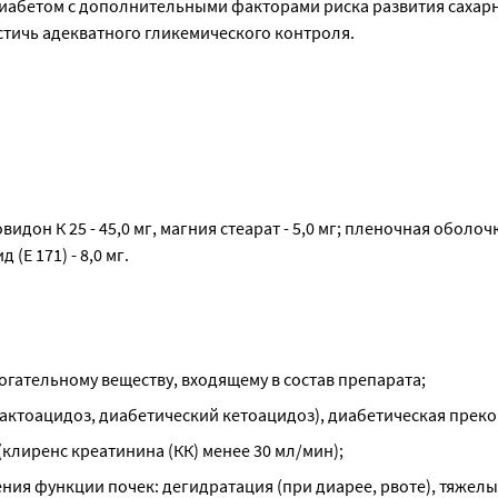
диабетом с дополнительными факторами риска развития сахарн
стичь адекватного гликемического контроля.
дон К 25 - 45,0 мг, магния стеарат - 5,0 мг; пленочная оболочк
 (Е 171) - 8,0 мг.
огательному веществу, входящему в состав препарата;
актоацидоз, диабетический кетоацидоз), диабетическая преко
клиренс креатинина (КК) менее 30 мл/мин);
ния функции почек: дегидратация (при диарее, рвоте), тяжелы