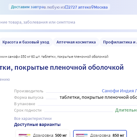
Доставим
завтра
в любую из
2727 аптек
в
Москва
Красота и базовый уход
Аптечная косметика
Профилактика и 
рмин санофи 850 мг 60 шт. таблетки, покрытые пленочной оболочкой
етки, покрытые пленочной оболочкой
нению
Санофи Индия 
Производитель
таблетки, покрытые пленочной об
Форма выпуска
В упаковке
Длительн
Срок годности
Все характеристики
Доступные варианты
Дозировка:
500 мг
Дозировка:
850 мг