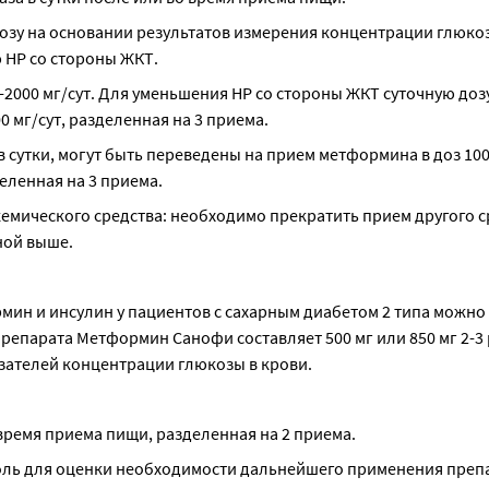
озу на основании результатов измерения концентрации глюкоз
 НР со стороны ЖКТ.
000 мг/сут. Для уменьшения НР со стороны ЖКТ суточную дозу
0 мг/сут, разделенная на 3 приема.
 сутки, могут быть переведены на прием метформина в доз 1000
еленная на 3 приема.
емического средства: необходимо прекратить прием другого ср
ной выше.
ин и инсулин у пациентов с сахарным диабетом 2 типа можно 
парата Метформин Санофи составляет 500 мг или 850 мг 2-3 ра
азателей концентрации глюкозы в крови.
 время приема пищи, разделенная на 2 приема.
оль для оценки необходимости дальнейшего применения преп