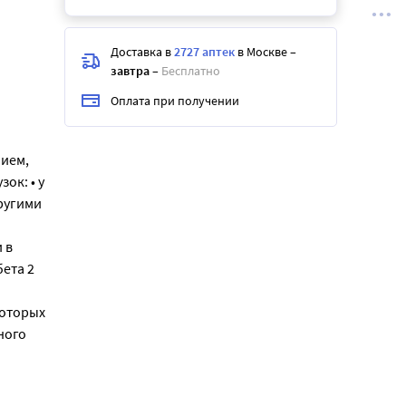
Доставка в
2727 аптек
в Москве
–
завтра
–
Бесплатно
Оплата при получении
нием,
ок: • у
ругими
 в
ета 2
которых
ного