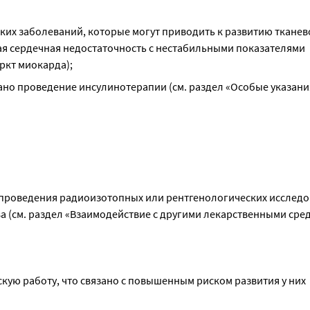
их заболеваний, которые могут приводить к развитию тканево
кая сердечная недостаточность с нестабильными показателями 
ркт миокарда);
ано проведение инсулинотерапии (см. раздел «Особые указания
ле проведения радиоизотопных или рентгенологических исследов
 (см. раздел «Взаимодействие с другими лекарственными сред
кую работу, что связано с повышенным риском развития у них 