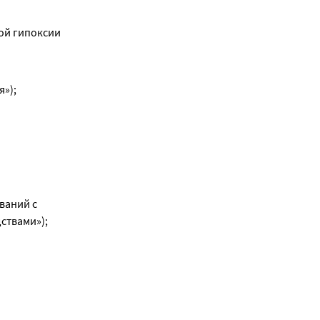
й гипоксии 
»);
аний с 
ствами»);