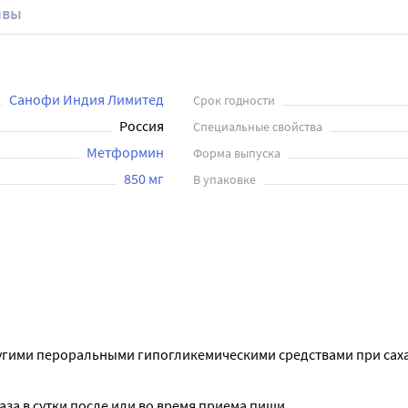
ывы
Санофи Индия Лимитед
Срок годности
Россия
Специальные свойства
Метформин
Форма выпуска
850 мг
В упаковке
угими пероральными гипогликемическими средствами при сах
раза в сутки после или во время приема пищи.