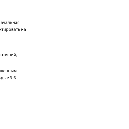
начальная 
ктировать на 
тояний, 
ышенным 
дые 3-6 