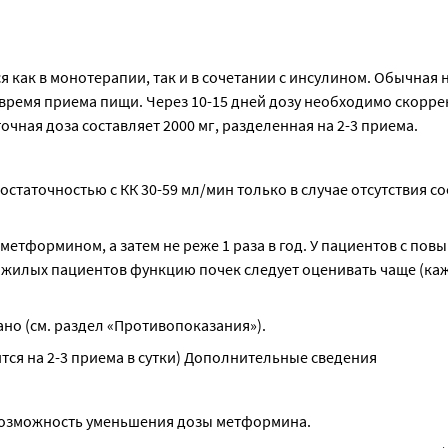
 как в монотерапии, так и в сочетании с инсулином. Обычная 
во время приема пищи. Через 10-15 дней дозу необходимо скорре
ная доза составляет 2000 мг, разделенная на 2-3 приема.
таточностью с КК 30-59 мл/мин только в случае отсутствия сос
метформином, а затем не реже 1 раза в год. У пациентов с пов
жилых пациентов функцию почек следует оценивать чаще (каж
но (см. раздел «Противопоказания»).
тся на 2-3 приема в сутки) Дополнительные сведения
 возможность уменьшения дозы метформина.