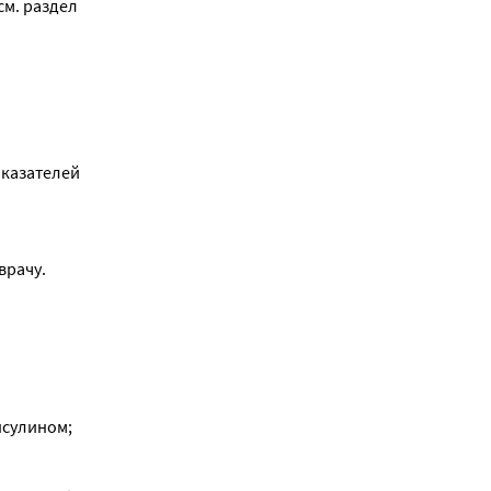
м. раздел 
казателей 
врачу.
нсулином;