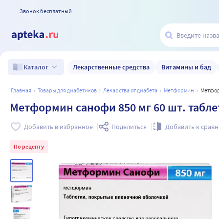
Звонок бесплатный
Лекарственные средства
Витамины и бад
Каталог
главная
товары для диабетиков
лекарства от диабета
метформин
Метфо
Метформин санофи 850 мг 60 шт. табл
Добавить в избранное
Поделиться
Добавить к срав
По рецепту