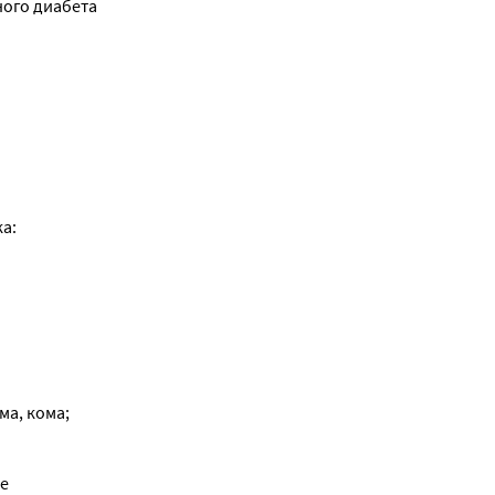
ого диабета 
а: 
ма, кома;
е 