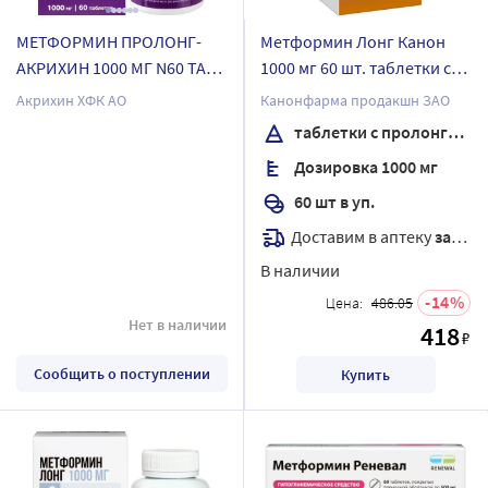
МЕТФОРМИН ПРОЛОНГ-
Метформин Лонг Канон
АКРИХИН 1000 МГ N60 ТАБЛ
1000 мг 60 шт. таблетки с
ПРОЛОНГ ВЫСВОБ П/
пролонгированным
Акрихин ХФК АО
Канонфарма продакшн ЗАО
ПЛЕН/ОБОЛОЧ
высвобождением банка
таблетки с пролонгированным высвобождением
Дозировка 1000 мг
60 шт в уп.
Доставим в аптеку
завтра
В наличии
14
Цена:
486.05
Нет в наличии
418
₽
Сообщить о поступлении
Купить