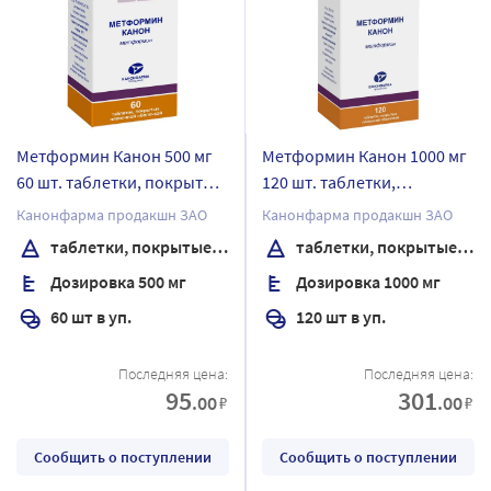
Метформин Канон 500 мг
Метформин Канон 1000 мг
60 шт. таблетки, покрытые
120 шт. таблетки,
пленочной оболочкой
покрытые пленочной
Канонфарма продакшн ЗАО
Канонфарма продакшн ЗАО
банка
оболочкой банка
таблетки, покрытые пленочной оболочкой
таблетки, покрытые пленочной оболочкой
Дозировка 500 мг
Дозировка 1000 мг
60 шт в уп.
120 шт в уп.
Последняя цена:
Последняя цена:
95
301
.00
.00
₽
₽
Сообщить о поступлении
Сообщить о поступлении