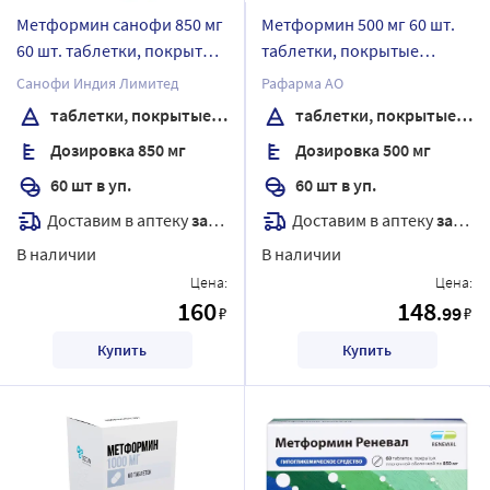
Метформин санофи 850 мг
Метформин 500 мг 60 шт.
60 шт. таблетки, покрытые
таблетки, покрытые
пленочной оболочкой
пленочной оболочкой
Санофи Индия Лимитед
Рафарма АО
таблетки, покрытые пленочной оболочкой
таблетки, покрытые пленочной оболочкой
Дозировка 850 мг
Дозировка 500 мг
60 шт в уп.
60 шт в уп.
Доставим в аптеку
завтра
Доставим в аптеку
завтра
В наличии
В наличии
Цена:
Цена:
160
148
.99
₽
₽
Купить
Купить