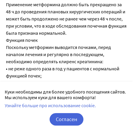
Применение метформина должно быть прекращено за
48 ч до проведения плановых хирургических операций и
может быть продолжено не ранее чем через 48 ч после,
при условии, что в ходе обследования почечная функция
была признана нормальной.
Функция почек
Поскольку метформин выводится почками, перед
началом лечения и регулярно в последующем,
необходимо определять клиренс креатинина:
• не реже одного раза в год у пациентов с нормальной
функцией почек;
• не реже 2-4 раз в год у пожилых пациентов, а также у
пациентов с клиренсом креатинина на нижней границе
Куки необходимы для более удобного посещения сайтов.
нормы.
Мы используем куки для вашего комфорта!
В случае клиренса креатинина менее 45 мл/мин
Узнайте больше про использование cookie.
применение препарата противопоказано. Следует
проявлять особую осторожность при возможном
Согласен
нарушении функций почек у пожилых пациентов, при
Корзина
Вход / Регистрация
одновременном применении гипотензивных