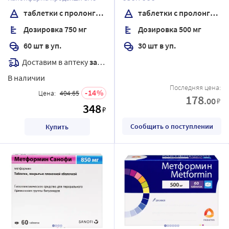
высвобождением банка
высвобождением
таблетки с пролонгированным высвобождением
таблетки с пролонгированным высвобождением
Дозировка 750 мг
Дозировка 500 мг
60 шт в уп.
30 шт в уп.
Доставим в аптеку
завтра
В наличии
Последняя цена:
14
Цена:
404.65
178
.00
₽
348
₽
Сообщить о поступлении
Купить