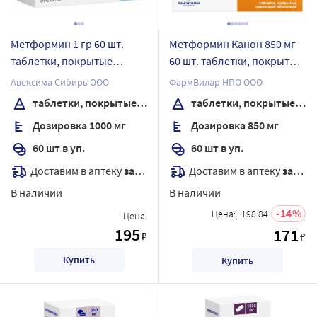
Метформин 1 гр 60 шт.
Метформин Канон 850 мг
таблетки, покрытые
60 шт. таблетки, покрытые
пленочной оболочкой
пленочной оболочкой
Авексима Сибирь ООО
ФармВилар НПО ООО
таблетки, покрытые пленочной оболочкой
таблетки, покрытые пленочной оболочкой
Дозировка 1000 мг
Дозировка 850 мг
60 шт в уп.
60 шт в уп.
Доставим в аптеку
завтра
Доставим в аптеку
завтра
В наличии
В наличии
14
Цена:
198.84
Цена:
195
171
₽
₽
Купить
Купить