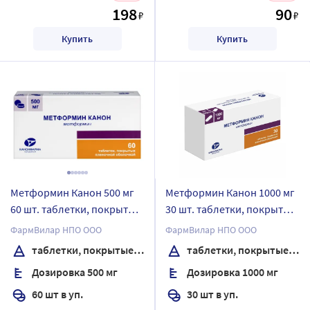
198
90
₽
₽
Купить
Купить
Метформин Канон 500 мг
Метформин Канон 1000 мг
60 шт. таблетки, покрытые
30 шт. таблетки, покрытые
пленочной оболочкой
пленочной оболочкой
ФармВилар НПО ООО
ФармВилар НПО ООО
таблетки, покрытые пленочной оболочкой
таблетки, покрытые пленочной оболочкой
Дозировка 500 мг
Дозировка 1000 мг
60 шт в уп.
30 шт в уп.