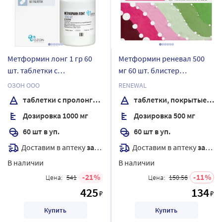
Метформин лонг 1 гр 60
Метформин реневал 500
шт. таблетки с
мг 60 шт. блистер
пролонгированным
таблетки, покрытые
ОЗОН ООО
RENEWAL
высвобождением
пленочной оболочкой
таблетки с пролонгированным высвобождением
таблетки, покрытые пленочной оболочкой
Дозировка 1000 мг
Дозировка 500 мг
60 шт в уп.
60 шт в уп.
Доставим в аптеку
завтра
Доставим в аптеку
завтра
В наличии
В наличии
21
11
Цена:
541
Цена:
150.56
425
134
₽
₽
Купить
Купить