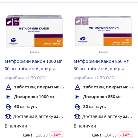
Метформин Канон 1000 мг
Метформин Канон 850 мг
60 шт. таблетки, покрытые
30 шт. таблетки, покрытые
пленочной оболочкой
пленочной оболочкой
ФармВилар НПО ООО
ФармВилар НПО ООО
таблетки, покрытые пленочной оболочкой
таблетки, покрытые пленочной оболочкой
Дозировка 1000 мг
Дозировка 850 мг
60 шт в уп.
30 шт в уп.
Доставим в аптеку
завтра
Доставим в аптеку
завтра
В наличии
В наличии
14
14
Цена:
230.23
Цена:
104.65