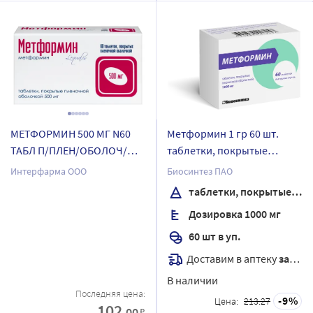
МЕТФОРМИН 500 МГ N60
Метформин 1 гр 60 шт.
ТАБЛ П/ПЛЕН/ОБОЛОЧ/
таблетки, покрытые
БЛИСТЕР/ИНТЕРФАРМА/
пленочной оболочкой
Интерфарма ООО
Биосинтез ПАО
таблетки, покрытые пленочной оболочкой
Дозировка 1000 мг
60 шт в уп.
Доставим в аптеку
завтра
В наличии
Последняя цена:
9
Цена:
213.27
102
.00
₽