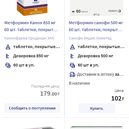
Метформин Канон 850 мг
Метформин санофи 500 мг
60 шт. таблетки, покрытые
60 шт. таблетки, покрытые
пленочной оболочкой
пленочной оболочкой
Канонфарма продакшн ЗАО
Санофи Индия Лимитед
банка
таблетки, покрытые пленочной оболочкой
таблетки, покрытые пленочной оболочкой
Дозировка 850 мг
Дозировка 500 мг
60 шт в уп.
60 шт в уп.
Доставим в аптеку
завтра
В наличии
Последняя цена:
Цена:
179
.00
₽
102
₽
Сообщить о поступлении
Купить