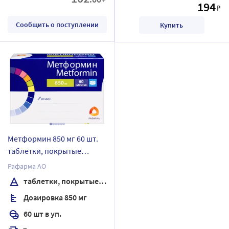
194
₽
Сообщить о поступлении
Купить
Метформин 850 мг 60 шт.
таблетки, покрытые
пленочной оболочкой
Рафарма АО
таблетки, покрытые пленочной оболочкой
Дозировка 850 мг
60 шт в уп.