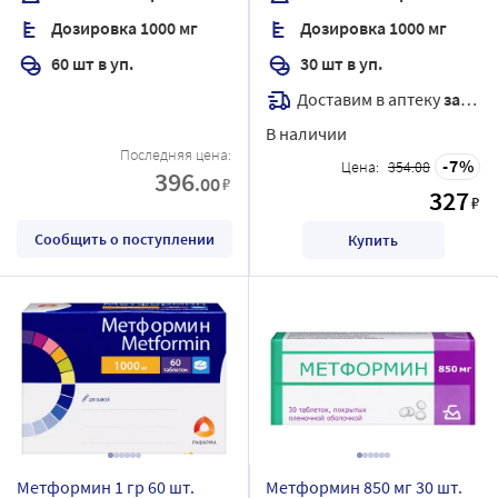
высвобождением
покрытые пленочной
Дозировка 1000 мг
Дозировка 1000 мг
оболочкой
60 шт в уп.
30 шт в уп.
Доставим в аптеку
завтра
В наличии
Последняя цена:
7
Цена:
354.08
396
.00
₽
327
₽
Сообщить о поступлении
Купить
Метформин 1 гр 60 шт.
Метформин 850 мг 30 шт.