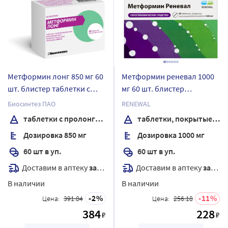
Метформин лонг 850 мг 60
Метформин реневал 1000
шт. блистер таблетки с
мг 60 шт. блистер
пролонгированным
таблетки, покрытые
Биосинтез ПАО
RENEWAL
высвобождением,
пленочной оболочкой
таблетки с пролонгированным высвобождением, покрытые пленочной оболочкой
таблетки, покрытые пленочной оболочкой
покрытые пленочной
Дозировка 850 мг
Дозировка 1000 мг
оболочкой
60 шт в уп.
60 шт в уп.
Доставим в аптеку
завтра
Доставим в аптеку
завтра
В наличии
В наличии
2
11
Цена:
391.84
Цена:
256.18
384
228
₽
₽