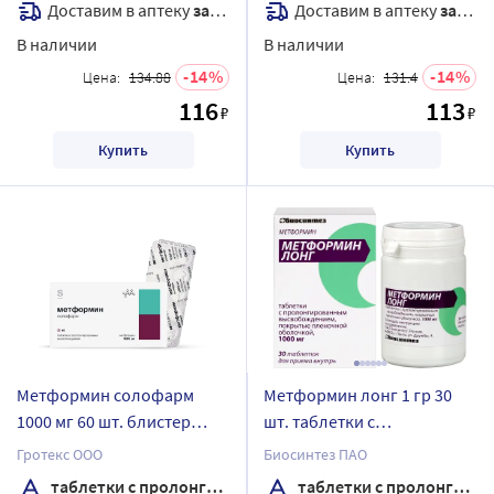
Доставим в аптеку
завтра
Доставим в аптеку
завтра
В наличии
В наличии
14
14
Цена:
134.88
Цена:
131.4
116
113
₽
₽
Купить
Купить
Метформин солофарм
Метформин лонг 1 гр 30
1000 мг 60 шт. блистер
шт. таблетки с
таблетки с
пролонгированным
Гротекс ООО
Биосинтез ПАО
пролонгированным
высвобождением
таблетки с пролонгированным высвобождением
таблетки с пролонгированным высвобождением