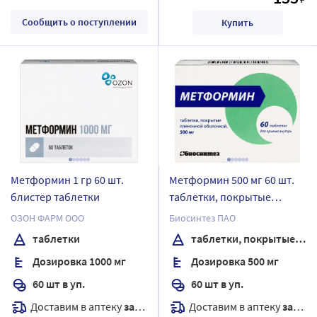
Сообщить о поступлении
Купить
Метформин 1 гр 60 шт.
Метформин 500 мг 60 шт.
блистер таблетки
таблетки, покрытые
пленочной оболочкой
ОЗОН ФАРМ ООО
Биосинтез ПАО
таблетки
таблетки, покрытые пленочной оболочкой
Дозировка 1000 мг
Дозировка 500 мг
60 шт в уп.
60 шт в уп.
Доставим в аптеку
завтра
Доставим в аптеку
завтра