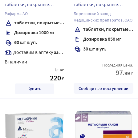
таблетки, покрытые
таблетки, покрытые
пленочной оболочкой
пленочной оболочкой
Рафарма АО
Борисовский завод
медицинских препаратов, ОАО
таблетки, покрытые пленочной оболочкой
таблетки, покрытые пленочной оболочкой
Дозировка 1000 мг
Дозировка 850 мг
60 шт в уп.
30 шт в уп.
Доставим в аптеку
завтра
В наличии
Последняя цена:
Цена:
97
.99
₽
220
₽
Сообщить о поступлении
Купить