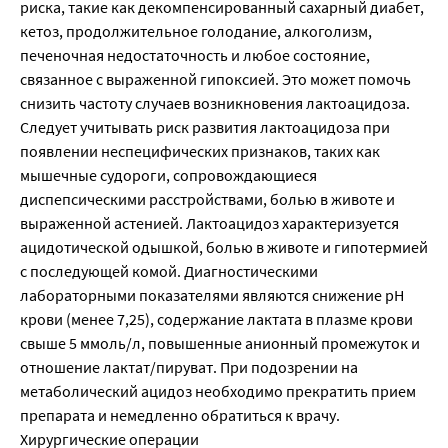
риска, такие как декомпенсированный сахарный диабет,
кетоз, продолжительное голодание, алкоголизм,
печеночная недостаточность и любое состояние,
связанное с выраженной гипоксией. Это может помочь
снизить частоту случаев возникновения лактоацидоза.
Следует учитывать риск развития лактоацидоза при
появлении неспецифических признаков, таких как
мышечные судороги, сопровождающиеся
диспепсическими расстройствами, болью в животе и
выраженной астенией. Лактоацидоз характеризуется
ацидотической одышкой, болью в животе и гипотермией
с последующей комой. Диагностическими
лабораторными показателями являются снижение pH
крови (менее 7,25), содержание лактата в плазме крови
свыше 5 ммоль/л, повышенные анионный промежуток и
отношение лактат/пируват. При подозрении на
метаболический ацидоз необходимо прекратить прием
препарата и немедленно обратиться к врачу.
Хирургические операции