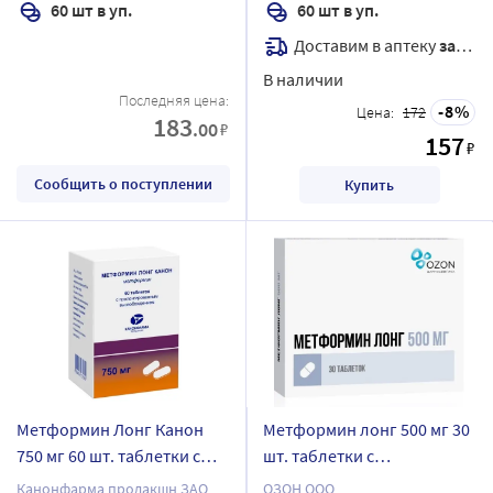
60 шт в уп.
60 шт в уп.
Доставим в аптеку
завтра
В наличии
Последняя цена:
8
Цена:
172
183
.00
₽
157
₽
Сообщить о поступлении
Купить
Метформин Лонг Канон
Метформин лонг 500 мг 30
750 мг 60 шт. таблетки с
шт. таблетки с
пролонгированным
пролонгированным
Канонфарма продакшн ЗАО
ОЗОН ООО