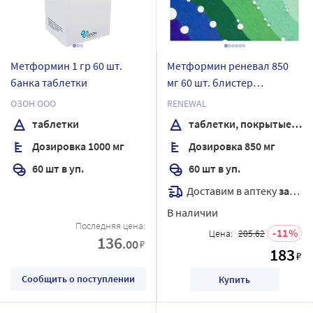
Метформин 1 гр 60 шт.
Метформин реневал 850
банка таблетки
мг 60 шт. блистер
таблетки, покрытые
ОЗОН ООО
RENEWAL
пленочной оболочкой
таблетки
таблетки, покрытые пленочной оболочкой
Дозировка 1000 мг
Дозировка 850 мг
60 шт в уп.
60 шт в уп.
Доставим в аптеку
завтра
В наличии
Последняя цена:
11
Цена:
205.62
136
.00
₽
183
₽
Сообщить о поступлении
Купить