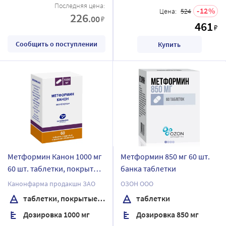
Последняя цена:
12
Цена:
524
226
.00
₽
461
₽
Сообщить о поступлении
Купить
Метформин Канон 1000 мг
Метформин 850 мг 60 шт.
60 шт. таблетки, покрытые
банка таблетки
пленочной оболочкой
Канонфарма продакшн ЗАО
ОЗОН ООО
банка
таблетки, покрытые пленочной оболочкой
таблетки
Дозировка 1000 мг
Дозировка 850 мг