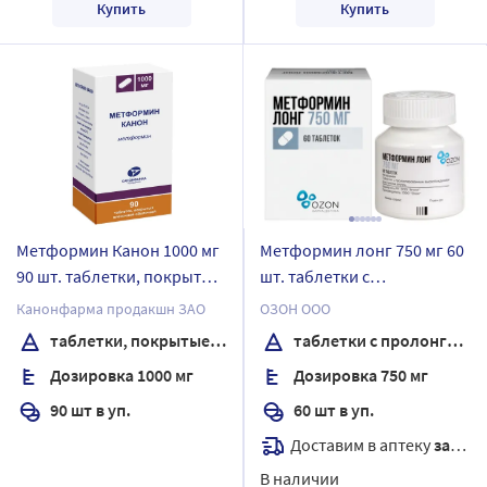
Купить
Купить
Метформин Канон 1000 мг
Метформин лонг 750 мг 60
90 шт. таблетки, покрытые
шт. таблетки с
пленочной оболочкой
пролонгированным
Канонфарма продакшн ЗАО
ОЗОН ООО
банка
высвобождением
таблетки, покрытые пленочной оболочкой
таблетки с пролонгированным высвобождением
Дозировка 1000 мг
Дозировка 750 мг
90 шт в уп.
60 шт в уп.
Доставим в аптеку
завтра
В наличии