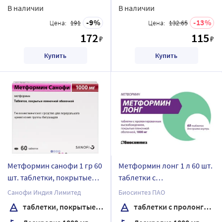
В наличии
В наличии
9
13
Цена:
191
Цена:
132.65
172
115
₽
₽
Купить
Купить
Метформин санофи 1 гр 60
Метформин лонг 1 л 60 шт.
шт. таблетки, покрытые
таблетки с
пленочной оболочкой
пролонгированным
Санофи Индия Лимитед
Биосинтез ПАО
высвобождением,
таблетки, покрытые пленочной оболочкой
таблетки с пролонгированным высвобождением, покрытые пленочной оболочкой
покрытые пленочной