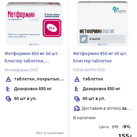
Метформин 850 мг 60 шт.
Метформин 850 мг 60 шт.
блистер таблетки,
блистер таблетки
покрытые пленочной
Интерфарма ООО
ОЗОН ФАРМ ООО
оболочкой
таблетки, покрытые пленочной оболочкой
таблетки
Дозировка 850 мг
Дозировка 850 мг
60 шт в уп.
60 шт в уп.
Доставим в аптеку
завтра
В наличии
9
Цена:
172
Нет в наличии
155
₽