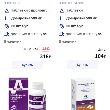
пролонгированным
ОЗОН ООО
ОЗОН ФАРМ ООО
высвобождением
таблетки с пролонгированным высвобождением
таблетки
Дозировка 500 мг
Дозировка 500 мг
60 шт в уп.
60 шт в уп.
Доставим в аптеку
завтра
Доставим в аптеку
завтра
В наличии
В наличии
13
Цена:
368
Цена:
104
318
₽
₽
Купить
Купить