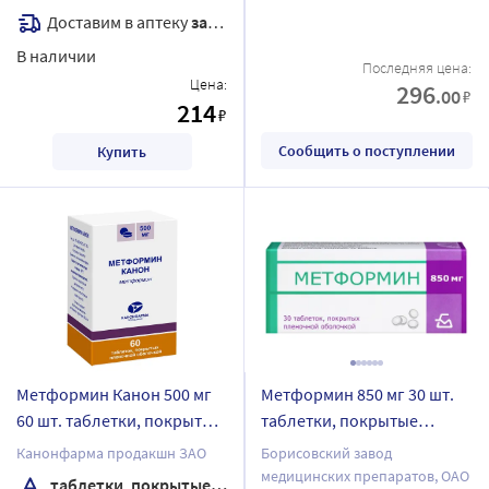
Доставим в аптеку
завтра
В наличии
Последняя цена:
Цена:
296
.00
₽
214
₽
Сообщить о поступлении
Купить
Метформин Канон 500 мг
Метформин 850 мг 30 шт.
60 шт. таблетки, покрытые
таблетки, покрытые
пленочной оболочкой
пленочной оболочкой
Канонфарма продакшн ЗАО
Борисовский завод
банка
медицинских препаратов, ОАО
таблетки, покрытые пленочной оболочкой