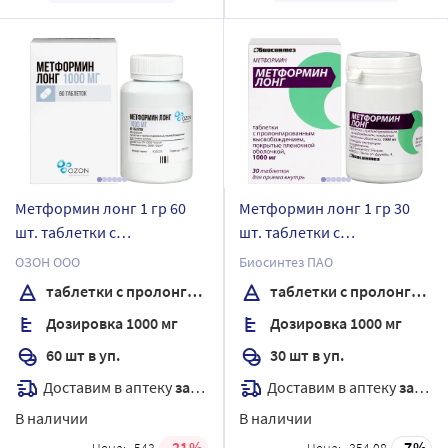
Метформин лонг 1 гр 60
Метформин лонг 1 гр 30
шт. таблетки с
шт. таблетки с
пролонгированным
пролонгированным
ОЗОН ООО
Биосинтез ПАО
высвобождением
высвобождением
таблетки с пролонгированным высвобождением
таблетки с пролонгированным высвобождением
покрытые пленочной
Дозировка 1000 мг
Дозировка 1000 мг
оболочкой
60 шт в уп.
30 шт в уп.
Доставим в аптеку
завтра
Доставим в аптеку
завтра
В наличии
В наличии
21
7
Цена:
543
Цена:
354.08