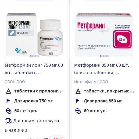
Метформин лонг 750 мг 60
Метформин 850 мг 60 шт.
шт. таблетки с
блистер таблетки,
пролонгированным
покрытые пленочной
ОЗОН ООО
Интерфарма ООО
высвобождением
оболочкой
таблетки с пролонгированным высвобождением
таблетки, покрытые пленочной оболочкой
Дозировка 750 мг
Дозировка 850 мг
60 шт в уп.
60 шт в уп.
Доставим в аптеку
завтра
В наличии
11