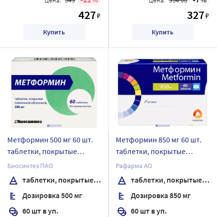
427
327
₽
₽
Купить
Купить
Метформин 500 мг 60 шт.
Метформин 850 мг 60 шт.
таблетки, покрытые
таблетки, покрытые
пленочной оболочкой
пленочной оболочкой
Биосинтез ПАО
Рафарма АО
таблетки, покрытые пленочной оболочкой
таблетки, покрытые пленочной оболочкой
Дозировка 500 мг
Дозировка 850 мг
60 шт в уп.
60 шт в уп.