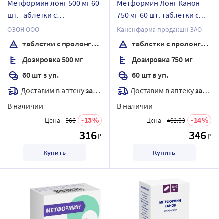
Метформин лонг 500 мг 60
Метформин Лонг Канон
шт. таблетки с
750 мг 60 шт. таблетки с
пролонгированным
пролонгированным
ОЗОН ООО
Канонфарма продакшн ЗАО
высвобождением
высвобождением банка
таблетки с пролонгированным высвобождением
таблетки с пролонгированным высвобождением
Дозировка 500 мг
Дозировка 750 мг
60 шт в уп.
60 шт в уп.
Доставим в аптеку
завтра
Доставим в аптеку
завтра
В наличии
В наличии
13
14
Цена:
366
Цена:
402.33
316
346
₽
₽
Купить
Купить