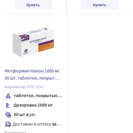
Купить
Купить
Метформин Канон 1000 мг
30 шт. таблетки, покрытые
пленочной оболочкой
ФармВилар НПО ООО
таблетки, покрытые пленочной оболочкой
Дозировка 1000 мг
30 шт в уп.
Доставим в аптеку
завтра
В наличии