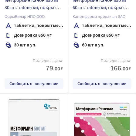
30 шт. таблетки, покрытые
60 шт. таблетки, покрытые
пленочной оболочкой
пленочной оболочкой
ФармВилар НПО ООО
Канонфарма продакшн ЗАО
банка
таблетки, покрытые пленочной оболочкой
таблетки, покрытые пленочной оболочкой
Дозировка 850 мг
Дозировка 850 мг
30 шт в уп.
60 шт в уп.
Последняя цена:
Последняя цена:
79
166
.00
.00
₽
₽
Сообщить о поступлении
Сообщить о поступлении