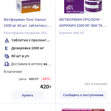
Метформин Лонг Канон
МЕТФОРМИН ПРОЛОНГ-
1000 мг 60 шт. таблетки с
АКРИХИН 1000 МГ N60 ТАБЛ
пролонгированным
ПРОЛОНГ ВЫСВОБ П/
Канонфарма продакшн ЗАО
Акрихин ХФК АО
высвобождением банка
ПЛЕН/ОБОЛОЧ
таблетки с пролонгированным высвобождением
Дозировка 1000 мг
60 шт в уп.
Доставим в аптеку
завтра
В наличии
14
Цена:
488.37
Нет в наличии
420
₽
Сообщить о поступлении
Купить