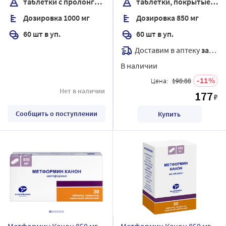
таблетки с пролонгированным высвобождением, покрытые пленочной оболочкой
таблетки, покрытые пленочной оболочкой
покрытые пленочной
Дозировка 1000 мг
Дозировка 850 мг
оболочкой
60 шт в уп.
60 шт в уп.
Доставим в аптеку
завтра
В наличии
11
Цена:
198.88
Нет в наличии
177
₽
Сообщить о поступлении
Купить
Метформин Канон 850 мг
Метформин Канон 850 мг