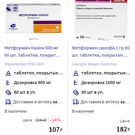
Метформин Канон 500 мг
Метформин санофи 1 гр 60
60 шт. таблетки, покрытые
шт. таблетки, покрытые
пленочной оболочкой
пленочной оболочкой
ФармВилар НПО ООО
Санофи Индия Лимитед
таблетки, покрытые пленочной оболочкой
таблетки, покрытые пленочной оболочкой
Дозировка 500 мг
Дозировка 1000 мг
60 шт в уп.
60 шт в уп.
Доставим в аптеку
завтра
Доставим в аптеку
завтра
В наличии
В наличии
14
Цена:
124.42
Цена:
182
107
₽
₽