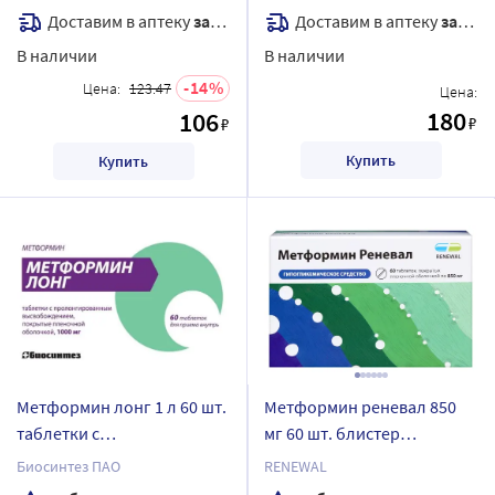
Доставим в аптеку
завтра
Доставим в аптеку
завтра
В наличии
В наличии
14
Цена:
123.47
Цена:
180
106
₽
₽
Купить
Купить
Метформин лонг 1 л 60 шт.
Метформин реневал 850
таблетки с
мг 60 шт. блистер
пролонгированным
таблетки, покрытые
Биосинтез ПАО
RENEWAL
высвобождением,
пленочной оболочкой