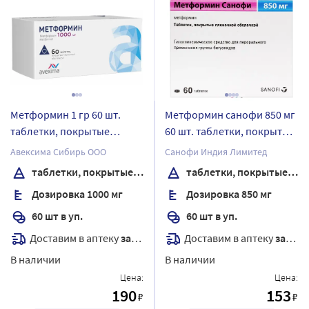
Метформин 1 гр 60 шт.
Метформин санофи 850 мг
таблетки, покрытые
60 шт. таблетки, покрытые
пленочной оболочкой
пленочной оболочкой
Авексима Сибирь ООО
Санофи Индия Лимитед
таблетки, покрытые пленочной оболочкой
таблетки, покрытые пленочной оболочкой
Дозировка 1000 мг
Дозировка 850 мг
60 шт в уп.
60 шт в уп.
Доставим в аптеку
завтра
Доставим в аптеку
завтра
В наличии
В наличии
Цена:
Цена:
190
153
₽
₽