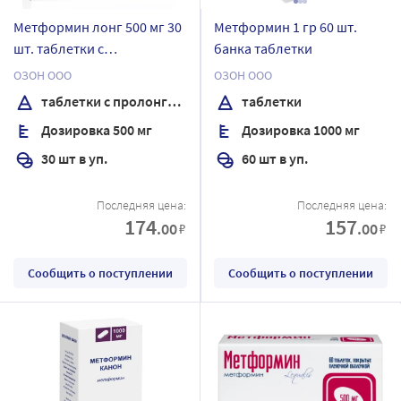
Метформин лонг 500 мг 30
Метформин 1 гр 60 шт.
шт. таблетки с
банка таблетки
пролонгированным
ОЗОН ООО
ОЗОН ООО
высвобождением
таблетки с пролонгированным высвобождением
таблетки
Дозировка 500 мг
Дозировка 1000 мг
30 шт в уп.
60 шт в уп.
Последняя цена:
Последняя цена:
174
157
.00
.00
₽
₽
Сообщить о поступлении
Сообщить о поступлении