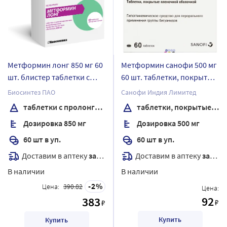
Метформин лонг 850 мг 60
Метформин санофи 500 мг
шт. блистер таблетки с
60 шт. таблетки, покрытые
пролонгированным
пленочной оболочкой
Биосинтез ПАО
Санофи Индия Лимитед
высвобождением,
таблетки с пролонгированным высвобождением, покрытые пленочной оболочкой
таблетки, покрытые пленочной оболочкой
покрытые пленочной
Дозировка 850 мг
Дозировка 500 мг
оболочкой
60 шт в уп.
60 шт в уп.
Доставим в аптеку
завтра
Доставим в аптеку
завтра
В наличии
В наличии
2
Цена:
390.82
Цена:
92
383
₽
₽
Купить
Купить