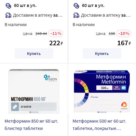
60 шт в уп.
60 шт в уп.
Доставим в аптеку
завтра
Доставим в аптеку
завтра
В наличии
В наличии
11
10
Цена:
249.44
Цена:
186
222
167
₽
₽
Купить
Купить
Метформин 850 мг 60 шт.
Метформин 500 мг 60 шт.
блистер таблетки
таблетки, покрытые
пленочной оболочкой