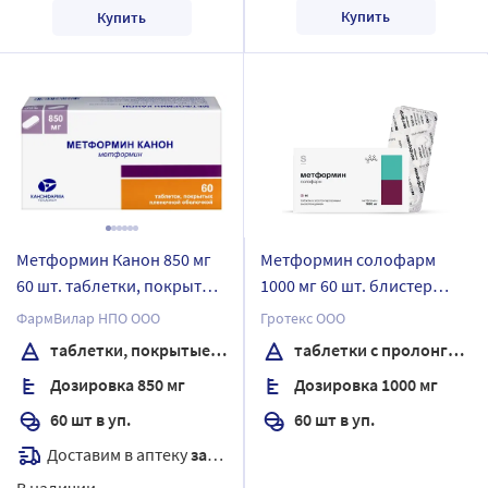
Купить
Купить
Метформин Канон 850 мг
Метформин солофарм
60 шт. таблетки, покрытые
1000 мг 60 шт. блистер
пленочной оболочкой
таблетки с
ФармВилар НПО ООО
Гротекс ООО
пролонгированным
таблетки, покрытые пленочной оболочкой
таблетки с пролонгированным высвобождением
высвобождением
Дозировка 850 мг
Дозировка 1000 мг
60 шт в уп.
60 шт в уп.
Доставим в аптеку
завтра
В наличии