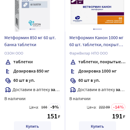
Метформин 850 мг 60 шт.
Метформин Канон 1000 мг
банка таблетки
60 шт. таблетки, покрытые
пленочной оболочкой
ОЗОН ООО
ФармВилар НПО ООО
таблетки
таблетки, покрытые пленочной оболочкой
Дозировка 850 мг
Дозировка 1000 мг
60 шт в уп.
60 шт в уп.
Доставим в аптеку
завтра
Доставим в аптеку
завтра
В наличии
В наличии
9
14
Цена:
166
Цена:
222.09
151
191
₽
₽
Купить
Купить