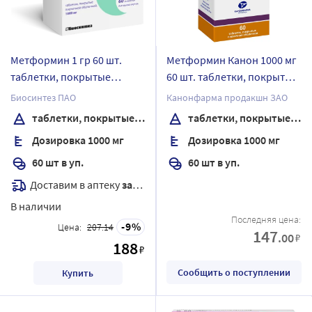
Метформин 1 гр 60 шт.
Метформин Канон 1000 мг
таблетки, покрытые
60 шт. таблетки, покрытые
пленочной оболочкой
пленочной оболочкой
Биосинтез ПАО
Канонфарма продакшн ЗАО
банка
таблетки, покрытые пленочной оболочкой
таблетки, покрытые пленочной оболочкой
Дозировка 1000 мг
Дозировка 1000 мг
60 шт в уп.
60 шт в уп.
Доставим в аптеку
завтра
В наличии
Последняя цена:
9
Цена:
207.14
147
.00
₽
188
₽
Сообщить о поступлении
Купить