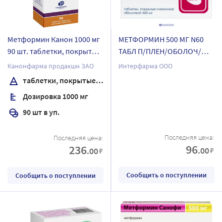
Метформин Канон 1000 мг
МЕТФОРМИН 500 МГ N60
90 шт. таблетки, покрытые
ТАБЛ П/ПЛЕН/ОБОЛОЧ/
пленочной оболочкой
БЛИСТЕР/ИНТЕРФАРМА/
Канонфарма продакшн ЗАО
Интерфарма ООО
банка
таблетки, покрытые пленочной оболочкой
Дозировка 1000 мг
90 шт в уп.
Последняя цена:
Последняя цена:
96
236
.00
.00
₽
₽
Сообщить о поступлении
Сообщить о поступлении