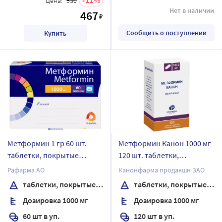
Цена:
530
Нет в наличии
467
₽
Сообщить о поступлении
Купить
Метформин 1 гр 60 шт.
Метформин Канон 1000 мг
таблетки, покрытые
120 шт. таблетки,
пленочной оболочкой
покрытые пленочной
Рафарма АО
Канонфарма продакшн ЗАО
оболочкой банка
таблетки, покрытые пленочной оболочкой
таблетки, покрытые пленочной оболочкой
Дозировка 1000 мг
Дозировка 1000 мг
60 шт в уп.
120 шт в уп.