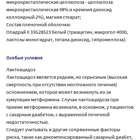
микрокристаллическая целлюлоза - целлюлоза
микрокристаллическая 98% и кремния диоксид
коллоидный 2%), магния стеарат;
Состав пленочной оболочки:
Опадрай II 33G28523 белый (триацетин, макрогол 4000,
лактозы моногидрат, титана диоксид, гипромеллоза).
Особые условия
Лактоацидоз
Лактоацидоз является редким, но серьезным (высокая
смертность при отсутствии неотложного лечения)
осложнением, которое может возникнуть из-за
кумуляции метформина. Случаи лактоацидоза при
приеме метформина возникали, в основном, у пациентов
с сахарным диабетом, с выраженной почечной
недостаточностью.
Следует учитывать и другие сопряженные факторы
риска, такие как декомпенсированный сахарный диабет,