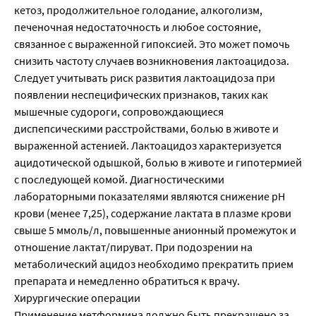
кетоз, продолжительное голодание, алкоголизм,
печеночная недостаточность и любое состояние,
связанное с выраженной гипоксией. Это может помочь
снизить частоту случаев возникновения лактоацидоза.
Следует учитывать риск развития лактоацидоза при
появлении неспецифических признаков, таких как
мышечные судороги, сопровождающиеся
диспепсическими расстройствами, болью в животе и
выраженной астенией. Лактоацидоз характеризуется
ацидотической одышкой, болью в животе и гипотермией
с последующей комой. Диагностическими
лабораторными показателями являются снижение pH
крови (менее 7,25), содержание лактата в плазме крови
свыше 5 ммоль/л, повышенные анионный промежуток и
отношение лактат/пируват. При подозрении на
метаболический ацидоз необходимо прекратить прием
препарата и немедленно обратиться к врачу.
Хирургические операции
Применение метформина должно быть прекращено за