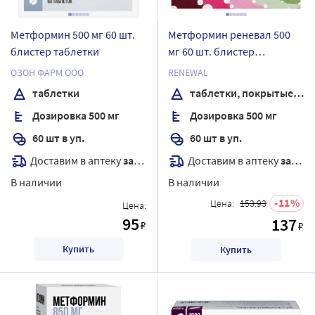
Метформин 500 мг 60 шт.
Метформин реневал 500
блистер таблетки
мг 60 шт. блистер
таблетки, покрытые
ОЗОН ФАРМ ООО
RENEWAL
пленочной оболочкой
таблетки
таблетки, покрытые пленочной оболочкой
Дозировка 500 мг
Дозировка 500 мг
60 шт в уп.
60 шт в уп.
Доставим в аптеку
завтра
Доставим в аптеку
завтра
В наличии
В наличии
11
Цена:
153.93
Цена:
95
137
₽
₽
Купить
Купить