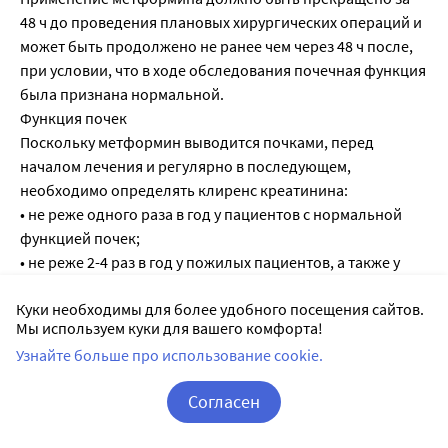
48 ч до проведения плановых хирургических операций и
может быть продолжено не ранее чем через 48 ч после,
при условии, что в ходе обследования почечная функция
была признана нормальной.
Функция почек
Поскольку метформин выводится почками, перед
началом лечения и регулярно в последующем,
необходимо определять клиренс креатинина:
• не реже одного раза в год у пациентов с нормальной
функцией почек;
• не реже 2-4 раз в год у пожилых пациентов, а также у
пациентов с клиренсом креатинина на нижней границе
Куки необходимы для более удобного посещения сайтов.
нормы.
Мы используем куки для вашего комфорта!
В случае клиренса креатинина менее 45 мл/мин
Узнайте больше про использование cookie.
применение препарата противопоказано. Следует
проявлять особую осторожность при возможном
Согласен
нарушении функций почек у пожилых пациентов, при
одновременном применении гипотензивных
Корзина
Вход / Регистрация