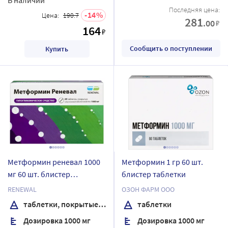
Последняя цена:
14
Цена:
190.7
281
.00
₽
164
₽
Сообщить о поступлении
Купить
Метформин реневал 1000
Метформин 1 гр 60 шт.
мг 60 шт. блистер
блистер таблетки
таблетки, покрытые
RENEWAL
ОЗОН ФАРМ ООО
пленочной оболочкой
таблетки, покрытые пленочной оболочкой
таблетки
Дозировка 1000 мг
Дозировка 1000 мг