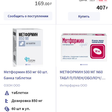
169
.00
₽
407
₽
Сообщить о поступлении
Купить
Метформин 850 мг 60 шт.
МЕТФОРМИН 500 МГ N60
банка таблетки
ТАБЛ П/ПЛЕН/ОБОЛОЧ/
БЛИСТЕР/ИНТЕРФАРМА/
ОЗОН ООО
Интерфарма ООО
таблетки
Дозировка 850 мг
60 шт в уп.