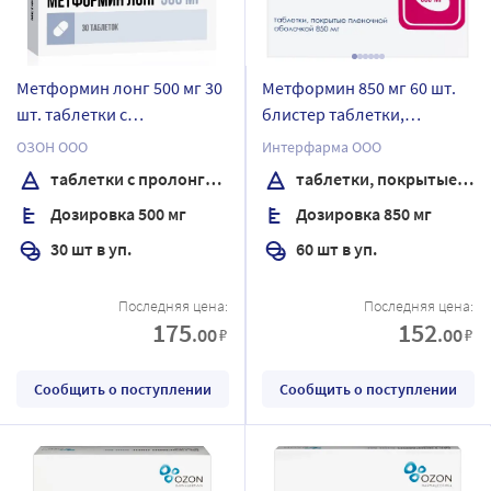
Метформин лонг 500 мг 30
Метформин 850 мг 60 шт.
шт. таблетки с
блистер таблетки,
пролонгированным
покрытые пленочной
ОЗОН ООО
Интерфарма ООО
высвобождением
оболочкой
таблетки с пролонгированным высвобождением
таблетки, покрытые пленочной оболочкой
Дозировка 500 мг
Дозировка 850 мг
30 шт в уп.
60 шт в уп.
Последняя цена:
Последняя цена:
175
152
.00
.00
₽
₽
Сообщить о поступлении
Сообщить о поступлении