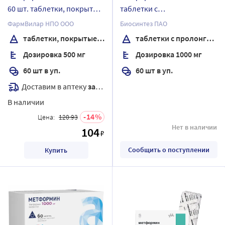
60 шт. таблетки, покрытые
таблетки с
пленочной оболочкой
пролонгированным
ФармВилар НПО ООО
Биосинтез ПАО
высвобождением,
таблетки, покрытые пленочной оболочкой
таблетки с пролонгированным высвобождением, покрытые пленочной оболочкой
покрытые пленочной
Дозировка 500 мг
Дозировка 1000 мг
оболочкой
60 шт в уп.
60 шт в уп.
Доставим в аптеку
завтра
В наличии
14
Цена:
120.93
Нет в наличии
104
₽
Сообщить о поступлении
Купить