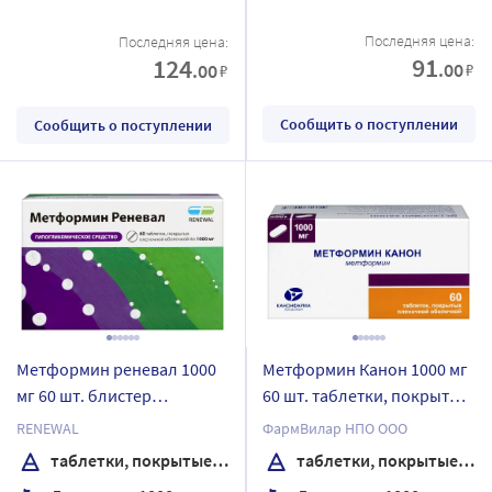
Последняя цена:
Последняя цена:
91
124
.00
.00
₽
₽
Сообщить о поступлении
Сообщить о поступлении
Метформин реневал 1000
Метформин Канон 1000 мг
мг 60 шт. блистер
60 шт. таблетки, покрытые
таблетки, покрытые
пленочной оболочкой
RENEWAL
ФармВилар НПО ООО
пленочной оболочкой
таблетки, покрытые пленочной оболочкой
таблетки, покрытые пленочной оболочкой