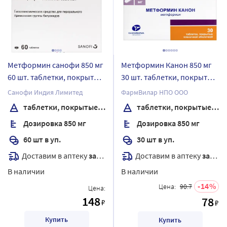
Метформин санофи 850 мг
Метформин Канон 850 мг
60 шт. таблетки, покрытые
30 шт. таблетки, покрытые
пленочной оболочкой
пленочной оболочкой
Санофи Индия Лимитед
ФармВилар НПО ООО
таблетки, покрытые пленочной оболочкой
таблетки, покрытые пленочной оболочкой
Дозировка 850 мг
Дозировка 850 мг
60 шт в уп.
30 шт в уп.
Доставим в аптеку
завтра
Доставим в аптеку
завтра
В наличии
В наличии
14
Цена:
90.7
Цена:
148
78
₽
₽
Купить
Купить