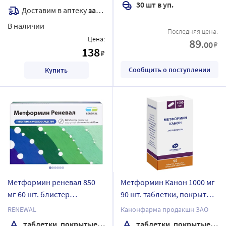
30 шт в уп.
Доставим в аптеку
завтра
В наличии
Последняя цена:
Цена:
89
.00
₽
138
₽
Сообщить о поступлении
Купить
Метформин реневал 850
Метформин Канон 1000 мг
мг 60 шт. блистер
90 шт. таблетки, покрытые
таблетки, покрытые
пленочной оболочкой
RENEWAL
Канонфарма продакшн ЗАО
пленочной оболочкой
банка
таблетки, покрытые пленочной оболочкой
таблетки, покрытые пленочной оболочкой