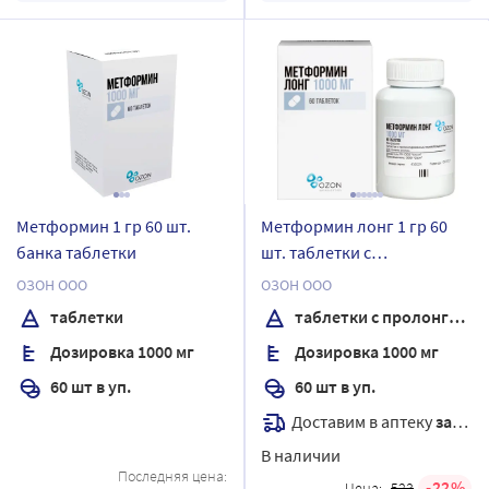
Метформин 1 гр 60 шт.
Метформин лонг 1 гр 60
банка таблетки
шт. таблетки с
пролонгированным
ОЗОН ООО
ОЗОН ООО
высвобождением
таблетки
таблетки с пролонгированным высвобождением
Дозировка 1000 мг
Дозировка 1000 мг
60 шт в уп.
60 шт в уп.
Доставим в аптеку
завтра
В наличии
Последняя цена:
22
Цена:
523