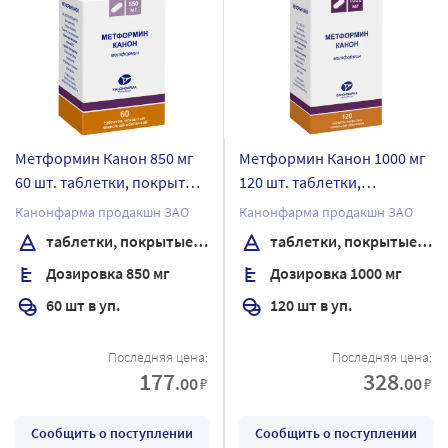
Метформин Канон 850 мг
Метформин Канон 1000 мг
60 шт. таблетки, покрытые
120 шт. таблетки,
пленочной оболочкой
покрытые пленочной
Канонфарма продакшн ЗАО
Канонфарма продакшн ЗАО
банка
оболочкой банка
таблетки, покрытые пленочной оболочкой
таблетки, покрытые пленочной оболочкой
Дозировка 850 мг
Дозировка 1000 мг
60 шт в уп.
120 шт в уп.
Последняя цена:
Последняя цена:
177
328
.00
.00
₽
₽
Сообщить о поступлении
Сообщить о поступлении