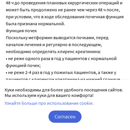
48 ч до проведения плановых хирургических операций и
может быть продолжено не ранее чем через 48 ч после,
при условии, что в ходе обследования почечная функция
была признана нормальной.
Функция почек
Поскольку метформин выводится почками, перед
началом лечения и регулярно в последующем,
необходимо определять клиренс креатинина:
• не реже одного раза в год у пациентов с нормальной
функцией почек;
• не реже 2-4 раз в год у пожилых пациентов, а также у
пациентов с клиренсом креатинина на нижней границе
нормы.
Куки необходимы для более удобного посещения сайтов.
В случае клиренса креатинина менее 45 мл/мин
Мы используем куки для вашего комфорта!
применение препарата противопоказано. Следует
Узнайте больше про использование cookie.
проявлять особую осторожность при возможном
нарушении функций почек у пожилых пациентов, при
Согласен
одновременном применении гипотензивных
Корзина
Вход / Регистрация
препаратов, диуретиков или нестероидных