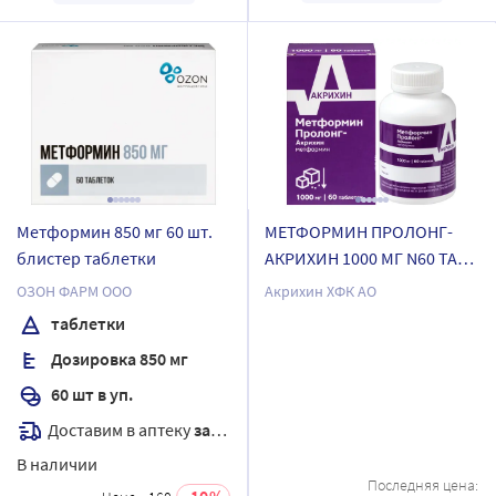
Метформин 850 мг 60 шт.
МЕТФОРМИН ПРОЛОНГ-
блистер таблетки
АКРИХИН 1000 МГ N60 ТАБЛ
ПРОЛОНГ ВЫСВОБ П/
ОЗОН ФАРМ ООО
Акрихин ХФК АО
ПЛЕН/ОБОЛОЧ
таблетки
Дозировка 850 мг
60 шт в уп.
Доставим в аптеку
завтра
В наличии
Последняя цена:
10