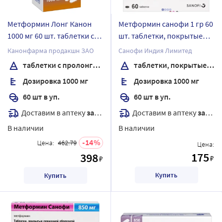
Метформин Лонг Канон
Метформин санофи 1 гр 60
1000 мг 60 шт. таблетки с
шт. таблетки, покрытые
пролонгированным
пленочной оболочкой
Канонфарма продакшн ЗАО
Санофи Индия Лимитед
высвобождением банка
таблетки с пролонгированным высвобождением
таблетки, покрытые пленочной оболочкой
Дозировка 1000 мг
Дозировка 1000 мг
60 шт в уп.
60 шт в уп.
Доставим в аптеку
завтра
Доставим в аптеку
завтра
В наличии
В наличии
14
Цена:
462.79
Цена:
175
398
₽
₽
Купить
Купить