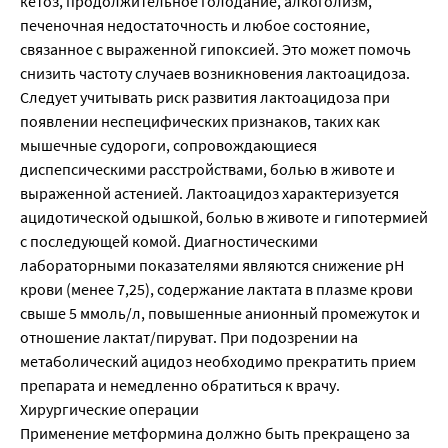
кетоз, продолжительное голодание, алкоголизм,
печеночная недостаточность и любое состояние,
связанное с выраженной гипоксией. Это может помочь
снизить частоту случаев возникновения лактоацидоза.
Следует учитывать риск развития лактоацидоза при
появлении неспецифических признаков, таких как
мышечные судороги, сопровождающиеся
диспепсическими расстройствами, болью в животе и
выраженной астенией. Лактоацидоз характеризуется
ацидотической одышкой, болью в животе и гипотермией
с последующей комой. Диагностическими
лабораторными показателями являются снижение pH
крови (менее 7,25), содержание лактата в плазме крови
свыше 5 ммоль/л, повышенные анионный промежуток и
отношение лактат/пируват. При подозрении на
метаболический ацидоз необходимо прекратить прием
препарата и немедленно обратиться к врачу.
Хирургические операции
Применение метформина должно быть прекращено за