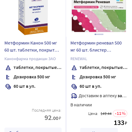
Метформин Канон 500 мг
Метформин реневал 500
60 шт. таблетки, покрытые
мг 60 шт. блистер
пленочной оболочкой
таблетки, покрытые
Канонфарма продакшн ЗАО
RENEWAL
банка
пленочной оболочкой
таблетки, покрытые пленочной оболочкой
таблетки, покрытые пленочной оболочкой
Дозировка 500 мг
Дозировка 500 мг
60 шт в уп.
60 шт в уп.
Доставим в аптеку
завтра
В наличии
Последняя цена:
11
Цена:
149.44
92
.00
₽
133
₽