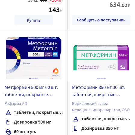
Цена:
160
634
.00
₽
143
₽
Сообщить о поступлении
Купить
Метформин 500 мг 60 шт.
Метформин 850 мг 30 шт.
таблетки, покрытые
таблетки, покрытые
пленочной оболочкой
пленочной оболочкой
Рафарма АО
Борисовский завод
медицинских препаратов, ОАО
таблетки, покрытые пленочной оболочкой
таблетки, покрытые пленочной оболочкой
Дозировка 500 мг
Дозировка 850 мг
60 шт в уп.