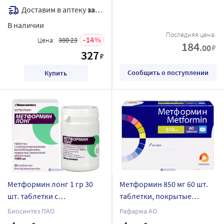
Доставим в аптеку
завтра
В наличии
Последняя цена:
14
Цена:
380.23
184
.00
₽
327
₽
Сообщить о поступлении
Купить
Метформин лонг 1 гр 30
Метформин 850 мг 60 шт.
шт. таблетки с
таблетки, покрытые
пролонгированным
пленочной оболочкой
Биосинтез ПАО
Рафарма АО
высвобождением