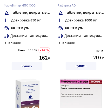
пленочной оболочкой
пленочной оболочкой
ФармВилар НПО ООО
Рафарма АО
таблетки, покрытые пленочной оболочкой
таблетки, покрытые пленочной оболочкой
Дозировка 850 мг
Дозировка 1000 мг
60 шт в уп.
60 шт в уп.
Доставим в аптеку
завтра
Доставим в аптеку
завтра
В наличии
В наличии
14
Цена:
188.37
Цена:
207
162
₽
₽
Купить
Купить