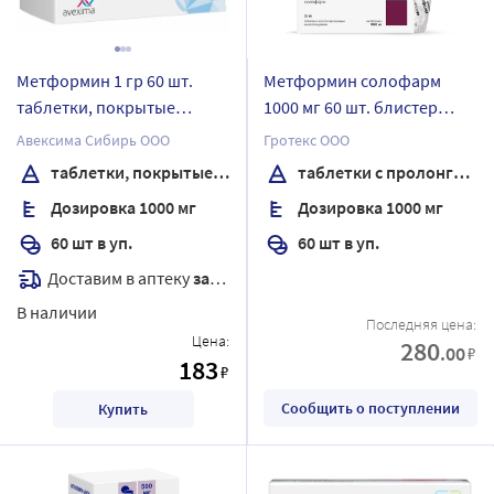
Метформин 1 гр 60 шт.
Метформин солофарм
таблетки, покрытые
1000 мг 60 шт. блистер
пленочной оболочкой
таблетки с
Авексима Сибирь ООО
Гротекс ООО
пролонгированным
таблетки, покрытые пленочной оболочкой
таблетки с пролонгированным высвобождением
высвобождением
Дозировка 1000 мг
Дозировка 1000 мг
60 шт в уп.
60 шт в уп.
Доставим в аптеку
завтра
В наличии
Последняя цена:
Цена:
280
.00
₽
183
₽
Сообщить о поступлении
Купить