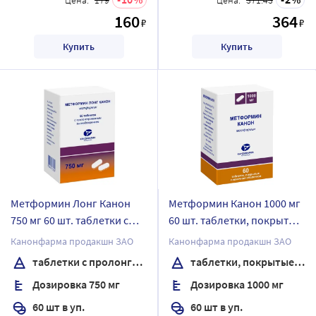
160
364
₽
₽
Купить
Купить
Метформин Лонг Канон
Метформин Канон 1000 мг
750 мг 60 шт. таблетки с
60 шт. таблетки, покрытые
пролонгированным
пленочной оболочкой
Канонфарма продакшн ЗАО
Канонфарма продакшн ЗАО
высвобождением банка
банка
таблетки с пролонгированным высвобождением
таблетки, покрытые пленочной оболочкой
Дозировка 750 мг
Дозировка 1000 мг
60 шт в уп.
60 шт в уп.