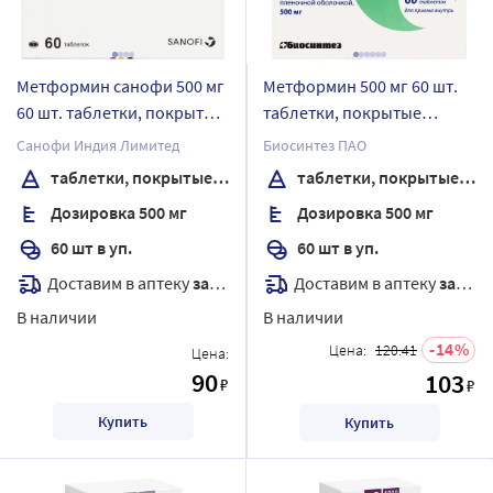
Метформин санофи 500 мг
Метформин 500 мг 60 шт.
60 шт. таблетки, покрытые
таблетки, покрытые
пленочной оболочкой
пленочной оболочкой
Санофи Индия Лимитед
Биосинтез ПАО
таблетки, покрытые пленочной оболочкой
таблетки, покрытые пленочной оболочкой
Дозировка 500 мг
Дозировка 500 мг
60 шт в уп.
60 шт в уп.
Доставим в аптеку
завтра
Доставим в аптеку
завтра
В наличии
В наличии
14
Цена:
120.41
Цена:
90
103
₽
₽
Купить
Купить