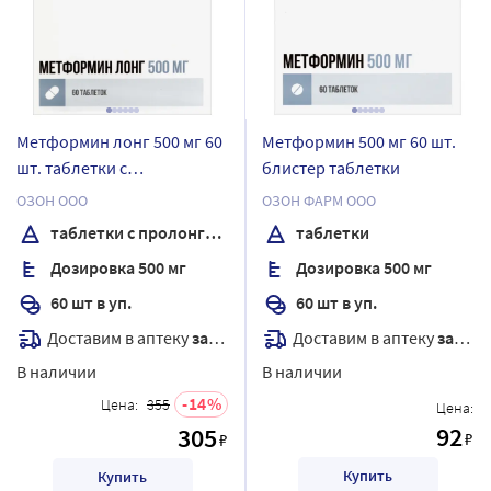
Метформин лонг 500 мг 60
Метформин 500 мг 60 шт.
шт. таблетки с
блистер таблетки
пролонгированным
ОЗОН ООО
ОЗОН ФАРМ ООО
высвобождением
таблетки с пролонгированным высвобождением
таблетки
Дозировка 500 мг
Дозировка 500 мг
60 шт в уп.
60 шт в уп.
Доставим в аптеку
завтра
Доставим в аптеку
завтра
В наличии
В наличии
14
Цена:
355
Цена:
92
305
₽
₽
Купить
Купить