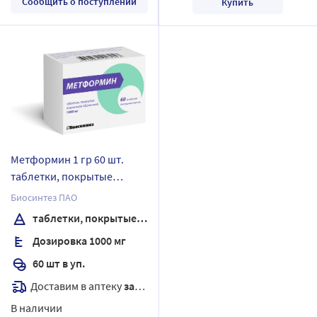
Сообщить о поступлении
Купить
Метформин 1 гр 60 шт.
таблетки, покрытые
пленочной оболочкой
Биосинтез ПАО
таблетки, покрытые пленочной оболочкой
Дозировка 1000 мг
60 шт в уп.
Доставим в аптеку
завтра
В наличии