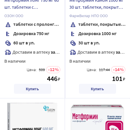
шт. таблетки с
30 шт. таблетки, покрытые
пролонгированным
пленочной оболочкой
ОЗОН ООО
ФармВилар НПО ООО
высвобождением
таблетки с пролонгированным высвобождением
таблетки, покрытые пленочной оболочкой
Дозировка 750 мг
Дозировка 1000 мг
60 шт в уп.
30 шт в уп.
Доставим в аптеку
завтра
Доставим в аптеку
завтра
В наличии
В наличии
12
14
Цена:
509
Цена:
117.44
446
101
₽
₽
Купить
Купить