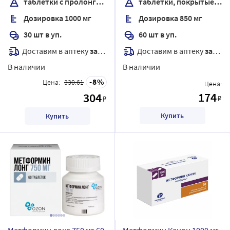
таблетки с пролонгированным высвобождением
таблетки, покрытые пленочной оболочкой
покрытые пленочной
Дозировка 1000 мг
Дозировка 850 мг
оболочкой
30 шт в уп.
60 шт в уп.
Доставим в аптеку
завтра
Доставим в аптеку
завтра
В наличии
В наличии
8
Цена:
330.61
Цена:
174
304
₽
₽
Купить
Купить
Метформин лонг 750 мг 60
Метформин Канон 1000 мг