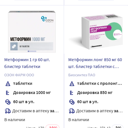
Метформин 1 гр 60 шт.
Метформин лонг 850 мг 60
блистер таблетки
шт. блистер таблетки с
пролонгированным
ОЗОН ФАРМ ООО
Биосинтез ПАО
высвобождением,
таблетки
таблетки с пролонгированным высвобождением, покрытые пленочной оболочкой
покрытые пленочной
Дозировка 1000 мг
Дозировка 850 мг
оболочкой
60 шт в уп.
60 шт в уп.
Доставим в аптеку
завтра
Доставим в аптеку
завтра
В наличии
В наличии
10
2
Цена:
179
Цена:
371.43