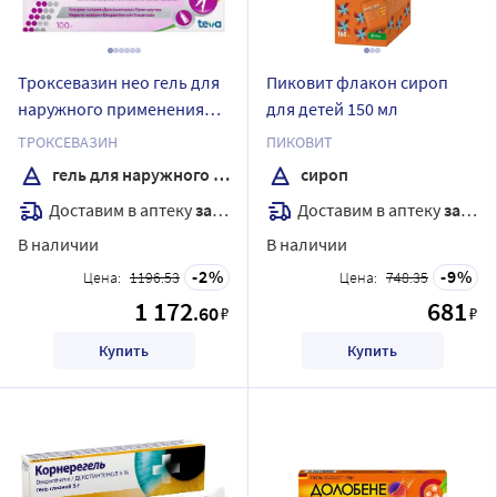
Троксевазин нео гель для
Пиковит флакон сироп
наружного применения
для детей 150 мл
100 гр
ТРОКСЕВАЗИН
ПИКОВИТ
гель для наружного применения
сироп
Доставим в аптеку
завтра
Доставим в аптеку
завтра
В наличии
В наличии
2
9
Цена:
1196.53
Цена:
748.35
1 172
681
.60
₽
₽
Купить
Купить