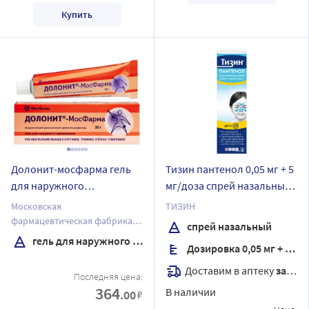
Купить
Долонит-мосфарма гель
Тизин пантенол 0,05 мг + 5
для наружного
мг/доза спрей назальный
применения 30 гр
дозированный (для детей)
Московская
ТИЗИН
10 мл флакон
фармацевтическая фабрика
спрей назальный
ЗАО
гель для наружного применения
Дозировка 0,05 мг + 5 мг/доза
Доставим в аптеку
завтра
Последняя цена:
364
В наличии
.00
₽