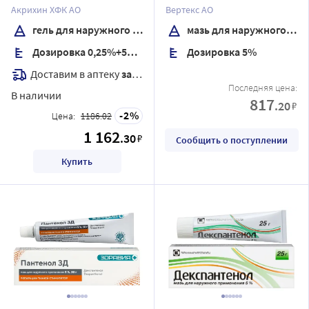
применения 90 гр
применения 100 гр
Акрихин ХФК АО
Вертекс АО
гель для наружного применения
мазь для наружного применения
Дозировка 0,25%+5%+2%
Дозировка 5%
Доставим в аптеку
завтра
Последняя цена:
В наличии
817
.20
₽
2
Цена:
1186.02
1 162
.30
₽
Сообщить о поступлении
Купить