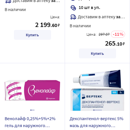
Доставим в аптеку
завтра
10 шт в уп.
В наличии
Доставим в аптеку
завтра
Цена:
2 199
.60
₽
В наличии
11
Цена:
297.87
Купить
265
.10
₽
Купить
Венолайф 0,25%+5%+2%
Декспантенол-вертекс 5%
гель для наружного
мазь для наружного