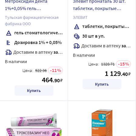
Метроксидин дента
Элевит пронаталь 30 шт.
1%+0,05% гель
таблетки, покрытые
стоматологический 20 гр
пленочной оболочкой
Тульская фармацевтическая
ЭЛЕВИТ
фабрика ООО
таблетки, покрытые пленочной оболочкой
гель стоматологический
30 шт в уп.
Дозировка 1% + 0,05%
Доставим в аптеку
завтра
Доставим в аптеку
завтра
В наличии
В наличии
15
Цена:
1328.71
11
Цена:
522.36
1 129
.40
₽
464
.90
₽
Купить
Купить