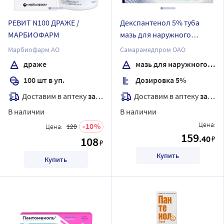
РЕВИТ N100 ДРАЖЕ /
Декспантенол 5% туба
МАРБИОФАРМ
мазь для наружного
применения 30 гр
Марбиофарм АО
Самарамедпром ОАО
драже
мазь для наружного применения
100 шт в уп.
Дозировка 5%
Доставим в аптеку
завтра
Доставим в аптеку
завтра
В наличии
В наличии
Цена:
10
Цена:
120
159
.40
₽
108
₽
Купить
Купить