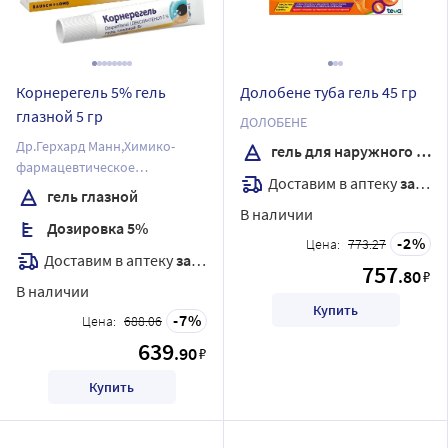
Корнерегель 5% гель
Долобене туба гель 45 гр
глазной 5 гр
ДОЛОБЕНЕ
Др.Герхард Манн,Химико-
гель для наружного применения
фармацевтическое
Доставим в аптеку
завтра
предприятие Гмбх
гель глазной
В наличии
Дозировка 5%
2
Цена:
773.27
Доставим в аптеку
завтра
757
.80
₽
В наличии
Купить
7
Цена:
688.06
639
.90
₽
Купить