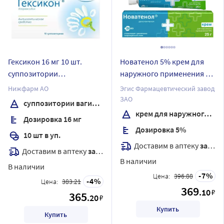
Гексикон 16 мг 10 шт.
Новатенол 5% крем для
суппозитории
наружного применения 25
вагинальные
гр
Нижфарм АО
Эгис Фармацевтический завод
ЗАО
суппозитории вагинальные
крем для наружного применения
Дозировка 16 мг
Дозировка 5%
10 шт в уп.
Доставим в аптеку
завтра
Доставим в аптеку
завтра
В наличии
В наличии
7
Цена:
396.88
4
Цена:
383.21
369
.10
₽
365
.20
₽
Купить
Купить