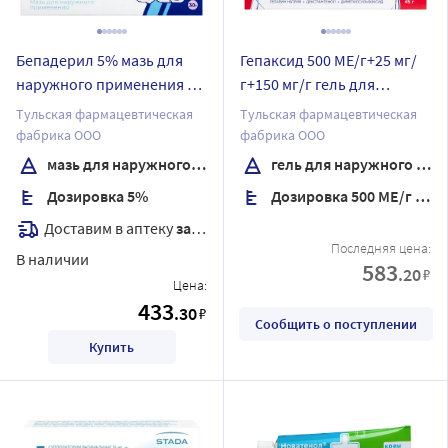
Бепадерил 5% мазь для
Гепаксид 500 МЕ/г+25 мг/
наружного применения 30
г+150 мг/г гель для
гр
наружного применения 45
Тульская фармацевтическая
Тульская фармацевтическая
мл
фабрика ООО
фабрика ООО
мазь для наружного применения
гель для наружного применения
Дозировка 5%
Дозировка 500 МЕ/г + 25 мг/г + 150 мг/г
Доставим в аптеку
завтра
Последняя цена:
В наличии
583
.20
₽
Цена:
433
.30
₽
Сообщить о поступлении
Купить