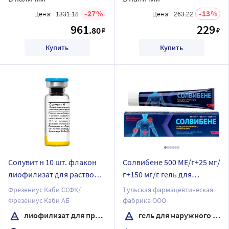
27
13
Цена:
1331.18
Цена:
263.22
961
229
.80
₽
₽
Купить
Купить
Солувит н 10 шт. флакон
Солвибене 500 МЕ/г+25 мг/
лиофилизат для раствора
г+150 мг/г гель для
для инфузий
наружного применения 45
Фрезениус Каби ССФК/
Тульская фармацевтическая
гр
Фрезениус Каби АБ
фабрика ООО
лиофилизат для приготовления раствора для инфузий
гель для наружного применения