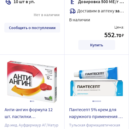
10 шт в уп.
Дозировка 500 МЕ/г + 25 мг/г + 150 мг/г
Доставим в аптеку
завтра
Нет в наличии
В наличии
Цена:
Сообщить о поступлении
552
.70
₽
Купить
Анти-ангин формула 12
Пантесепт 5% крем для
шт. пастилки
наружного применения 30
лекарственные
гр
Др.мед. Ауфдермаур АГ/Натур
Тульская фармацевтическая