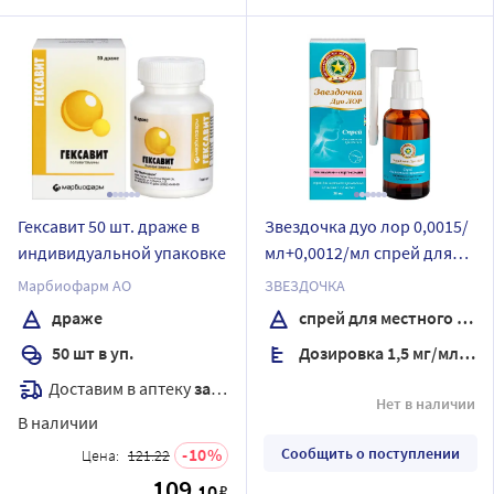
Гексавит 50 шт. драже в
Звездочка дуо лор 0,0015/
индивидуальной упаковке
мл+0,0012/мл спрей для
местного применения 30
Марбиофарм АО
ЗВЕЗДОЧКА
мл
драже
спрей для местного применения
50 шт в уп.
Дозировка 1,5 мг/мл + 1,2 мг/мл
Доставим в аптеку
завтра
Нет в наличии
В наличии
10
Сообщить о поступлении
Цена:
121.22
109
.10
₽