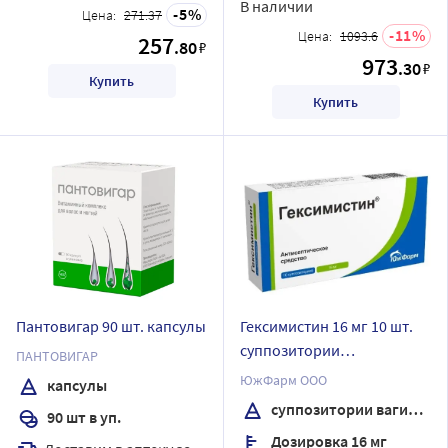
В наличии
5
Цена:
271.37
11
Цена:
1093.6
257
.80
₽
973
.30
₽
Купить
Купить
Пантовигар 90 шт. капсулы
Гексимистин 16 мг 10 шт.
суппозитории
ПАНТОВИГАР
вагинальные
ЮжФарм ООО
капсулы
суппозитории вагинальные
90 шт в уп.
Дозировка 16 мг