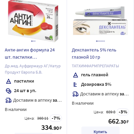
Анти-ангин формула 24
Декспантель 5% гель
шт. пастилки
глазной 10 гр
лекарственные
Др.мед. Ауфдермаур АГ/Натур
ТАТХИМФАРМПРЕПАРАТЫ
Продукт Европа Б.В.
гель глазной
пастилки
Дозировка 5%
24 шт в уп.
Доставим в аптеку
завтра
Доставим в аптеку
завтра
В наличии
В наличии
3
Цена:
689.8
7
Цена:
360.11
662
.30
₽
334
.90
₽
Купить