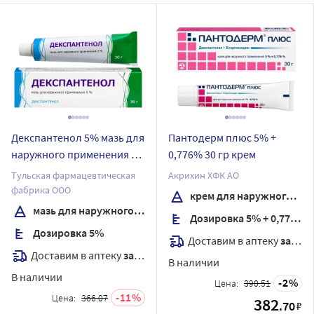
Декспантенол 5% мазь для
Пантодерм плюс 5% +
наружного применения 30
0,776% 30 гр крем
гр
Тульская фармацевтическая
Акрихин ХФК АО
фабрика ООО
крем для наружного применения
мазь для наружного применения
Дозировка 5% + 0,776%
Дозировка 5%
Доставим в аптеку
завтра
Доставим в аптеку
завтра
В наличии
В наличии
2
Цена:
390.51
11
Цена:
366.07
382
.70
₽