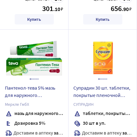
301
656
.10
.90
₽
₽
Купить
Купить
Пантенол-тева 5% мазь
Супрадин 30 шт. таблетки,
для наружного
покрытые пленочной
применения 35 гр
оболочкой
Меркле ГмбХ
СУПРАДИН
мазь для наружного применения
таблетки, покрытые пленочной оболочкой
Дозировка 5%
30 шт в уп.
Доставим в аптеку
завтра
Доставим в аптеку
завтра