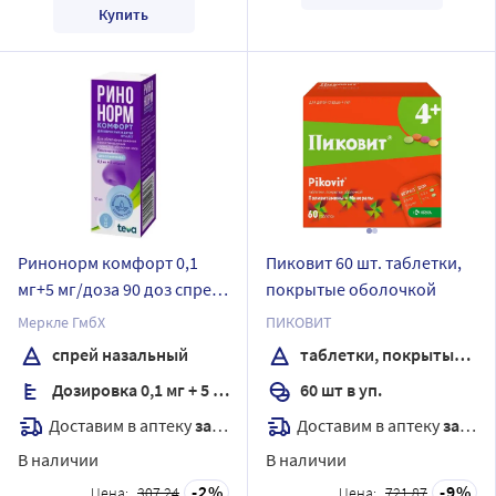
Купить
Ринонорм комфорт 0,1
Пиковит 60 шт. таблетки,
мг+5 мг/доза 90 доз спрей
покрытые оболочкой
назальный дозированный
Меркле ГмбХ
ПИКОВИТ
10 мл
спрей назальный
таблетки, покрытые оболочкой
Дозировка 0,1 мг + 5 мг/доза
60 шт в уп.
Доставим в аптеку
завтра
Доставим в аптеку
завтра
В наличии
В наличии
2
9
Цена:
307.24
Цена:
721.87