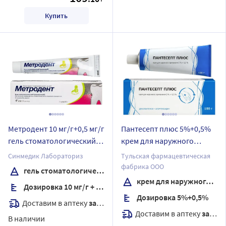
Купить
Метродент 10 мг/г+0,5 мг/г
Пантесепт плюс 5%+0,5%
гель стоматологический
крем для наружного
вкус ананас 20 гр
применения 100 гр
Синмедик Лабораториз
Тульская фармацевтическая
фабрика ООО
гель стоматологический
крем для наружного применения
Дозировка 10 мг/г + 0,5 мг/г
Дозировка 5%+0,5%
Доставим в аптеку
завтра
Доставим в аптеку
завтра
В наличии