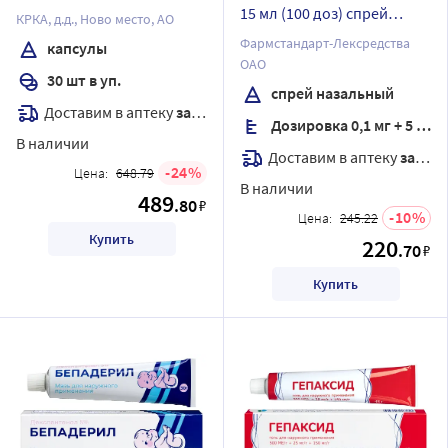
15 мл (100 доз) спрей
КРКА, д.д., Ново место, АО
назальный дозированный
Фармстандарт-Лексредства
капсулы
ОАО
30 шт в уп.
спрей назальный
Доставим в аптеку
завтра
Дозировка 0,1 мг + 5 мг/доза
В наличии
Доставим в аптеку
завтра
24
Цена:
648.79
В наличии
489
.80
₽
10
Цена:
245.22
Купить
220
.70
₽
Купить