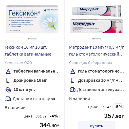
Гексикон 16 мг 10 шт.
Метродент 10 мг/г+0,5 мг/г
таблетки вагинальные
гель стоматологический
20 гр
Хемофарм ООО
Синмедик Лабораториз
таблетки вагинальные
гель стоматологический
Дозировка 16 мг
Дозировка 10 мг/г + 0,5 мг/г
Доставим в аптеку
завтра
10 шт в уп.
В наличии
Доставим в аптеку
завтра
5
Цена:
271.47
В наличии
257
4
.90
₽
Цена:
361.39
344
.40
₽
Купить