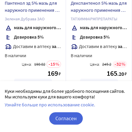
Пантенол зд 5% мазь для
Декспантенол 5% мазь для
наружного применения 30
наружного применения 25
гр
гр
Зеленая Дубрава ЗАО
ТАТХИМФАРМПРЕПАРАТЫ
мазь для наружного применения
мазь для наружного применения
Дозировка 5%
Дозировка 5%
Доставим в аптеку
завтра
Доставим в аптеку
завтра
В наличии
В наличии
15
32
Цена:
198.82
Цена:
245.2
169
165
.20
₽
₽
Купить
Купить
Куки необходимы для более удобного посещения сайтов.
Мы используем куки для вашего комфорта!
Узнайте больше про использование cookie.
Согласен
Корзина
Вход / Регистрация