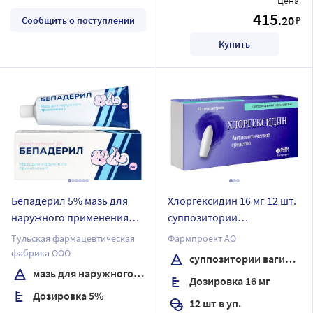
Цена:
415
.20
₽
Сообщить о поступлении
Купить
Бепадерил 5% мазь для
Хлоргексидин 16 мг 12 шт.
наружного применения
суппозитории
100 гр
вагинальные
Тульская фармацевтическая
Фармпроект АО
фабрика ООО
суппозитории вагинальные
мазь для наружного применения
Дозировка 16 мг
Дозировка 5%
12 шт в уп.