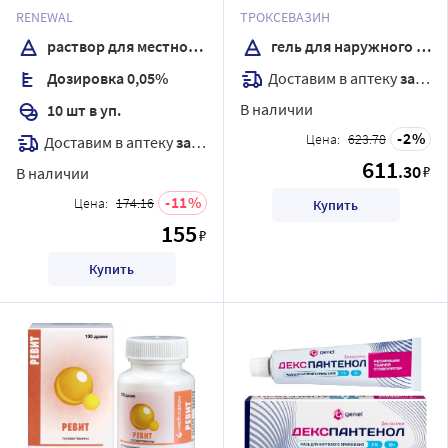
применения 10 мл тюбик-
гр
RENEWAL
ТРОКСЕВАЗИН
капельница 10 шт.
раствор для местного применения
гель для наружного применения
Доставим в аптеку
завтра
Дозировка 0,05%
В наличии
10 шт в уп.
2
Цена:
623.78
Доставим в аптеку
завтра
611
.30
₽
В наличии
11
Цена:
174.16
Купить
155
₽
Купить