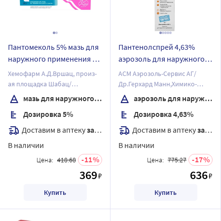
Пантомеколь 5% мазь для
Пантенолспрей 4,63%
наружного применения 30
аэрозоль для наружного
гр
применения 130 гр
Хемофарм А.Д.Вршац, произ-
АСМ Аэрозоль-Сервис АГ/
ая площадка Шабац/
Др.Герхард Манн,Химико-
Хемофарм А.Д.
фармацевтическое
мазь для наружного применения
аэрозоль для наружного применения
предприятие Гмбх
Дозировка 5%
Дозировка 4,63%
Доставим в аптеку
завтра
Доставим в аптеку
завтра
В наличии
В наличии
11
17
Цена:
418.68
Цена:
775.27
369
636
₽
₽
Купить
Купить