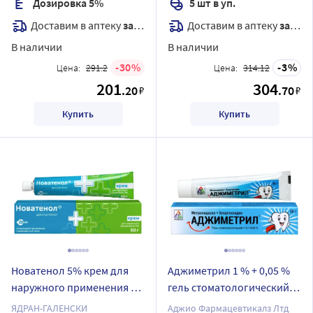
Дозировка 5%
5 шт в уп.
Доставим в аптеку
завтра
Доставим в аптеку
завтра
В наличии
В наличии
30
3
Цена:
291.2
Цена:
314.12
201
304
.20
.70
₽
₽
Купить
Купить
Новатенол 5% крем для
Аджиметрил 1 % + 0,05 %
наружного применения 50
гель стоматологический
гр
20 гр
ЯДРАН-ГАЛЕНСКИ
Аджио Фармацевтикалз Лтд