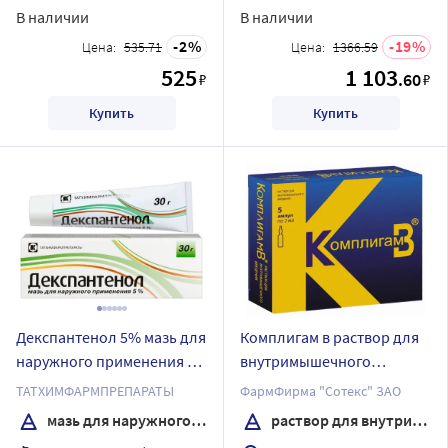
В наличии
В наличии
2
19
Цена:
535.71
Цена:
1366.59
525
1 103
.60
₽
₽
Купить
Купить
Декспантенол 5% мазь для
Комплигам в раствор для
наружного применения 30
внутримышечного
гр
введения 2 мл ампулы 5
ТАТХИМФАРМПРЕПАРАТЫ
ФармФирма "Сотекс" ЗАО
шт.
мазь для наружного применения
раствор для внутримышечного введения