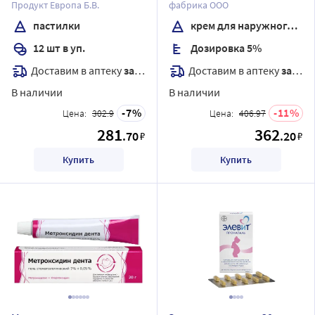
Продукт Европа Б.В.
фабрика ООО
пастилки
крем для наружного применения
12 шт в уп.
Дозировка 5%
Доставим в аптеку
завтра
Доставим в аптеку
завтра
В наличии
В наличии
7
11
Цена:
302.9
Цена:
406.97
281
362
.70
.20
₽
₽
Купить
Купить