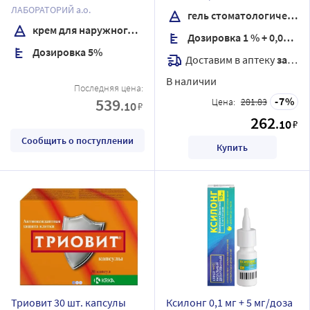
ЛАБОРАТОРИЙ а.о.
гель стоматологический
крем для наружного применения
Дозировка 1 % + 0,05 %
Дозировка 5%
Доставим в аптеку
завтра
В наличии
Последняя цена:
539
7
Цена:
281.83
.10
₽
262
.10
₽
Сообщить о поступлении
Купить
Триовит 30 шт. капсулы
Ксилонг 0,1 мг + 5 мг/доза