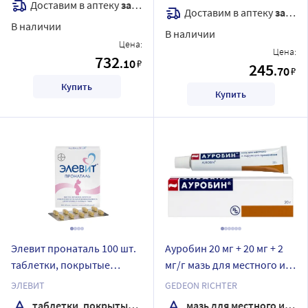
Доставим в аптеку
завтра
Доставим в аптеку
завтра
В наличии
В наличии
Цена:
Цена:
732
.10
₽
245
.70
₽
Купить
Купить
Элевит пронаталь 100 шт.
Ауробин 20 мг + 20 мг + 2
таблетки, покрытые
мг/г мазь для местного и
пленочной оболочкой
наружного применения 20
ЭЛЕВИТ
GEDEON RICHTER
гр
таблетки, покрытые пленочной оболочкой
мазь для местного и наружного применения