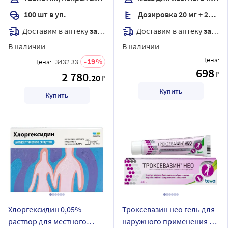
100 шт в уп.
Дозировка 20 мг + 20 мг + 2 мг/г
Доставим в аптеку
завтра
Доставим в аптеку
завтра
В наличии
В наличии
Цена:
19
Цена:
3432.33
698
₽
2 780
.20
₽
Купить
Купить
Хлоргексидин 0,05%
Троксевазин нео гель для
раствор для местного
наружного применения 40