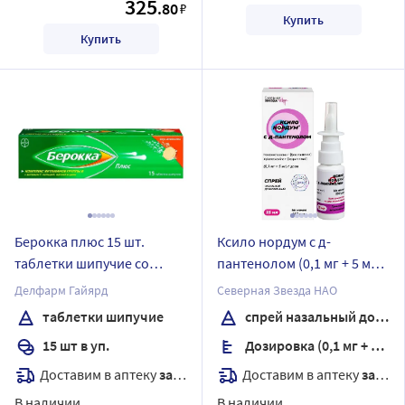
325
.80
₽
Купить
Купить
Берокка плюс 15 шт.
Ксило нордум с д-
таблетки шипучие со
пантенолом (0,1 мг + 5 мг)/
вкусом апельсина
доза флакон спрей
Делфарм Гайярд
Северная Звезда НАО
назальный дозированный
таблетки шипучие
спрей назальный дозированный
15 мл
15 шт в уп.
Дозировка (0,1 мг + 5 мг)/доза
Доставим в аптеку
завтра
Доставим в аптеку
завтра
В наличии
В наличии