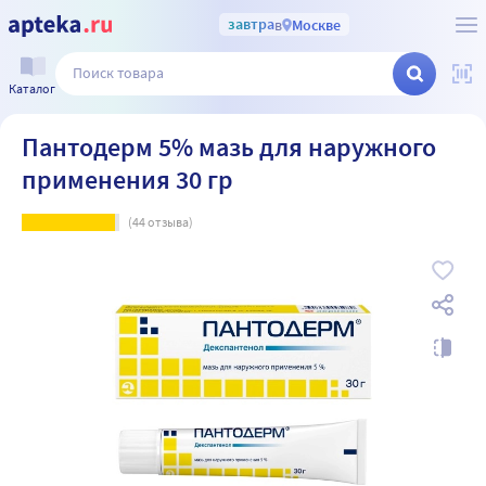
завтра
в
Москве
Каталог
Пантодерм 5% мазь для наружного
применения 30 гр
(
44
отзыва)