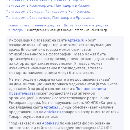
Пантодерм в Красноярске
Пантодерм в Казани
Пантодерм в Самаре
Пантодерм в Челябинске
Пантодерм в Ставрополе
Пантодерм в Ярославле
главная
лекарственные средства
дерматологические средства
пантодерм
пантодерм 5% мазь для наружного применения 30 гр
Информация о товарах на сайте
Apteka.ru
носит
ознакомительный характер и не заменяет консультацию
врача. Внешний вид товара может отличаться
от изображённого на фотографии. Товар может быть
произведен на разных производственных площадках, выбор
из которых при заказе невозможен. У товара может
измениться наименование производителя, а товары
со старым наименованием могут быть в заказе.
Мы не продаем товары на сайте и не доставляем заказы*
на дом. Дистанционная продажа медикаментов (в том числе
с доставкой на дом) в соответствии с
Постановлением
Правительства
может осуществляться аптечной
организацией, имеющей соответствующее разрешение
Росздравнадзора. Мы не нарушаем закон. АО НПК «Катрен»,
как владелец сайта
Apteka.ru
, лишь обеспечивает наличие
представленных на
Apteka.ru
товаров в ассортименте аптеки.
Товар покупается в аптеке.
*под «заказом» на
Apteka.ru
понимается формирование
пользователем сайта заявки в адрес поставщика (АО НПК