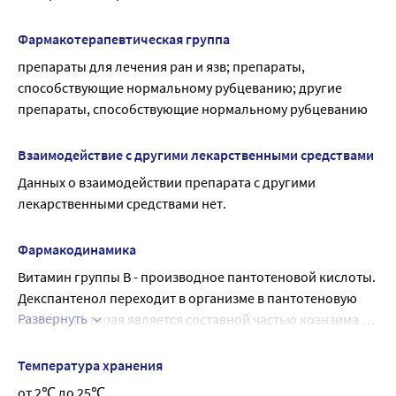
Фармакотерапевтическая группа
препараты для лечения ран и язв; препараты, 
способствующие нормальному рубцеванию; другие 
препараты, способствующие нормальному рубцеванию
Взаимодействие с другими лекарственными средствами
Данных о взаимодействии препарата с другими 
лекарственными средствами нет.
Фармакодинамика
Витамин группы В - производное пантотеновой кислоты. 
Декспантенол переходит в организме в пантотеновую 
Развернуть
кислоту, которая является составной частью коэнзима А 
и участвует в процессах ацетилирования, углеводном и 
жировом обмене, в синтезе ацетилхолина, 
Температура хранения
кортикостероидов, порфиринов; стимулирует 
от 2℃ до 25℃