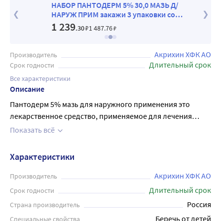
 Д/
НАБОР ПАНТОДЕРМ 5% 30,0 МАЗЬ Д/
 МАЗЬ
НАРУЖ ПРИМ закажи 3 упаковки со
20%
скидкой 25%
1 239
.30
₽
1 487
.76
₽
Акрихин ХФК АО
Производитель
Длительный срок
Срок годности
Все характеристики
Описание
Пантодерм 5% мазь для наружного применения это
лекарственное средство, применяемое для лечения
различных кожных повреждений. Ее основной
Показать всё
компонент - декспантенол переходит в организме в
пантотеновую кислоту, которая является составной
Характеристики
частью коэнзима А и стимулирует регенерацию кожи,
слизистых оболочек, нормализует клеточный
Акрихин ХФК АО
Производитель
метаболизм, ускоряет митоз и увеличивает прочность
Длительный срок
Срок годности
коллагеновых волокон. Оказывает регенерирующее,
Россия
Страна производитель
метаболическое и слабое противовоспалительное
Беречь от детей
Специальные свойства