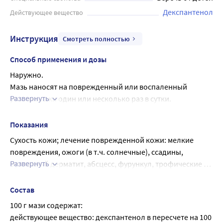
действие. Пантодерм 5% мазь применяется для лечения
Декспантенол
Действующее вещество
ссадин, буллезного дерматита, абсцессов, фурункул,
трофических язв голени, пролежней, трещин, а также
для профилактики опрелости у грудных детей.
Инструкция
Смотреть полностью
Способ применения и дозы
Наружно.
Мазь наносят на поврежденный или воспаленный 
Развернуть
участок кожи один или несколько раз в сутки.
Уход за молочными железами кормящих матерей: мазь 
наносят на соски после каждого кормления; можно 
Показания
использовать в виде компресса.
Сухость кожи; лечение поврежденной кожи: мелкие 
Уход за грудными детьми: мазь наносят при каждой 
повреждения, ожоги (в т.ч. солнечные), ссадины, 
смене подгузника (пеленки).
Развернуть
буллезный дерматит, абсцесс, фурункул, трофические 
язвы голени, пролежни, трещины, асептические 
послеоперационные раны, плохо приживающиеся 
Состав
кожные трансплантаты; лечение и профилактика 
100 г мази содержат:
трещин и воспалений сосков молочной железы в период 
действующее вещество: декспантенол в пересчете на 100 