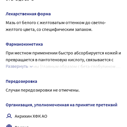
регенерацию кожи, слизистых оболочек, нормализует 
клеточный метаболизм, ускоряет митоз и увеличивает 
Лекарственная форма
прочность коллагеновых волокон. Оказывает 
Мазь от белого с желтоватым оттенком до светло-
регенерирующее, метаболическое и слабое 
желтого цвета, со специфическим запахом.
противовоспалительное действие.
Фармакокинетика
При местном применении быстро абсорбируется кожей и 
превращается в пантотеновую кислоту, связывается с 
Развернуть
белками плазмы (главным образом с бета-глобулином и 
альбумином). Концентрация ее в крови - 0,5-1 мг/л, в 
сыворотке крови - 100 мкг/л. Пантотеновая кислота не 
Передозировка
подвергается в организме метаболизму (кроме 
Случаи передозировки не отмечены.
включения в Ко-А), выводится в неизмененном виде.
Организация, уполномоченная на принятие претензий
Акрихин ХФК АО