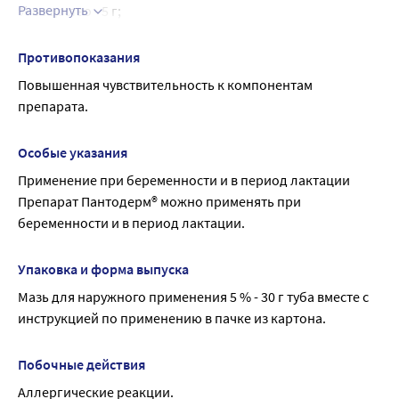
лактации; лечение и профилактика опрелости у грудных 
Развернуть
% вещество - 5 г;
детей.
вспомогательные вещества: вазелин, парафин жидкий, 
миндаля масло, воск пчелиный белый, ланолин, 
Противопоказания
цетостеариловый спирт (цетостеариловый спирт 60 %, 
Повышенная чувствительность к компонентам 
стеариловый спирт 40 %), ланолиновый спирт, вода 
препарата.
очищенная.
Особые указания
Применение при беременности и в период лактации
Препарат Пантодерм® можно применять при 
беременности и в период лактации.
Упаковка и форма выпуска
Мазь для наружного применения 5 % - 30 г туба вместе с 
инструкцией по применению в пачке из картона.
Побочные действия
Аллергические реакции.