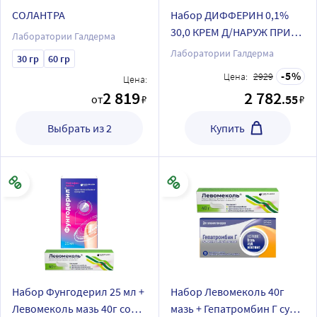
СОЛАНТРА
Набор ДИФФЕРИН 0,1%
30,0 КРЕМ Д/НАРУЖ ПРИМ
Лаборатории Галдерма
и ДИФФЕРИН 0,1% 30,0
Лаборатории Галдерма
30 гр
60 гр
ГЕЛЬ Д/НАРУЖ ПРИМ по
5
Цена:
2929
Цена:
спец цене
2 819
2 782
.55
от
₽
₽
Выбрать из 2
Купить
Набор Фунгодерил 25 мл +
Набор Левомеколь 40г
Левомеколь мазь 40г со
мазь + Гепатромбин Г суп