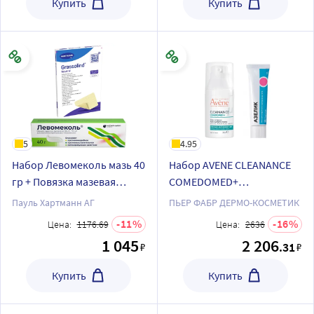
Купить
Купить
5
4.95
Набор Левомеколь мазь 40
Набор AVENE CLEANANCE
гр + Повязка мазевая
COMEDOMED+
Гразолинд 7.5 см х 10 см,
КОНЦЕНТРАТ ДЛЯ
Пауль Хартманн АГ
ПЬЕР ФАБР ДЕРМО-КОСМЕТИК
10 шт.
ПРОБЛЕМНОЙ КОЖИ
11
16
Цена:
1176.69
Цена:
2636
СКЛОННОЙ К АКНЕ
1 045
2 206
.31
₽
₽
ИНТЕНСИВНЫЙ 30МЛ +
АЗЕЛИК 15% 30,0 ГЕЛЬ
Купить
Купить