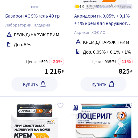
4.9
Реклама
Базирон АС 5% гель 40 гр
Акридерм гк 0,05% + 0,1%
+ 1% крем для наружного
Лаборатории Галдерма
применения 15 гр
Акрихин ХФК АО
ГЕЛЬ Д/НАРУЖ ПРИМ
КРЕМ Д/НАРУЖ ПРИМ
Доз. 5%
Доз. 0,05% + 0,1% + 1%
20
11
Цена:
1520
Цена:
935.71
1 216
825
₽
₽
Купить
Купить