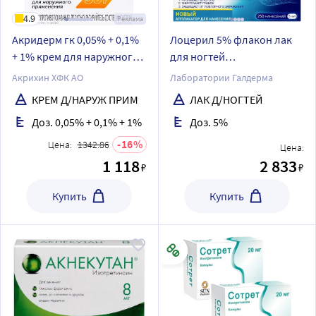
4.9
Реклама
Акридерм гк 0,05% + 0,1%
Лоцерил 5% флакон лак
+ 1% крем для наружного
для ногтей
применения 30 гр
лекарственный 5 мл
Акрихин ХФК АО
Лаборатории Галдерма
КРЕМ Д/НАРУЖ ПРИМ
ЛАК Д/НОГТЕЙ
Доз. 0,05% + 0,1% + 1%
Доз. 5%
16
Цена:
1342.86
Цена:
1 118
2 833
₽
₽
Купить
Купить