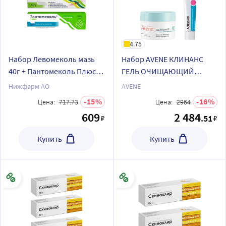
4.75
Набор Левомеколь мазь
Набор AVENE КЛИНАНС
40г + Пантомеколь Плюс
ГЕЛЬ ОЧИЩАЮЩИЙ
крем 30г по специальной
400МЛ + АЗЕЛИК 15% 30,0
Нижфарм АО
AVENE
цене
ГЕЛЬ
15
16
Цена:
717.73
Цена:
2964
609
2 484
.51
₽
₽
Купить
Купить