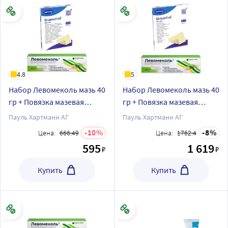
4.8
5
Набор Левомеколь мазь 40
Набор Левомеколь мазь 40
гр + Повязка мазевая
гр + Повязка мазевая
Гразолинд 5 см х 5 см, 10
Гразолинд 10 см х 10 см, 10
Пауль Хартманн АГ
Пауль Хартманн АГ
шт.
шт.
10
8
Цена:
666.49
Цена:
1762.4
595
1 619
₽
₽
Купить
Купить