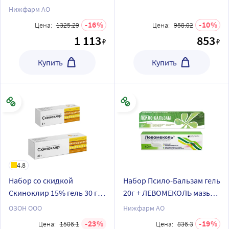
скидкой
№10 по специальной цене
Нижфарм АО
16
10
Цена:
1325.29
Цена:
958.02
1 113
853
₽
₽
Купить
Купить
4.8
Набор со скидкой
Набор Псило-Бальзам гель
Скиноклир 15% гель 30 г +
20г + ЛЕВОМЕКОЛЬ мазь
Скиноклир 15% гель 5 г
для наружного
ОЗОН ООО
Нижфарм АО
при угревой сыпи,
применения 40г со
23
19
Цена:
1506.1
Цена:
836.3