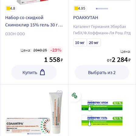
4.8
4.95
Набор со скидкой
РОАККУТАН
Скиноклир 15% гель 30 г +
Каталент Германия Эбербах
Скиноклир 20% гель 30 г
ГмбХ/Ф.Хоффманн-Ля Рош Лтд
ОЗОН ООО
при угревой сыпи,
10 мг
20 мг
розацеа и
23
Цена:
2040.25
Цена:
гиперпигментации кожи
1 558
2 284
₽
от
₽
Купить
Выбрать из 2