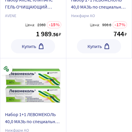
ГЕЛЬ ОЧИЩАЮЩИЙ
40,0 МАЗЬ по специальной
МАТИРУЮЩИЙ 200МЛ +
цене
AVENE
Нижфарм АО
АЗЕЛИК 15% 30,0 ГЕЛЬ
15
17
Цена:
2360
Цена:
906.6
1 989
744
.56
₽
₽
Купить
Купить
Набор 1+1 ЛЕВОМЕКОЛЬ
40,0 МАЗЬ по специальной
цене
Нижфарм АО