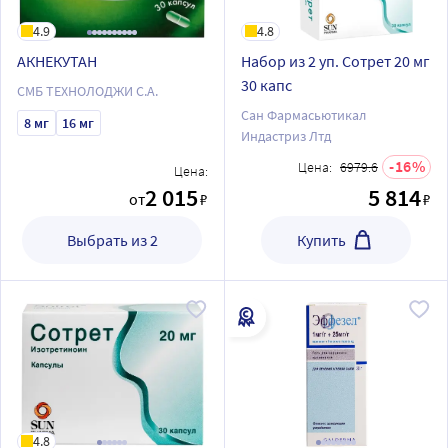
4.9
4.8
АКНЕКУТАН
Набор из 2 уп. Сотрет 20 мг
30 капс
СМБ ТЕХНОЛОДЖИ С.А.
Сан Фармасьютикал
8 мг
16 мг
Индастриз Лтд
16
Цена:
6979.6
Цена:
2 015
5 814
от
₽
₽
Выбрать из 2
Купить
4.8