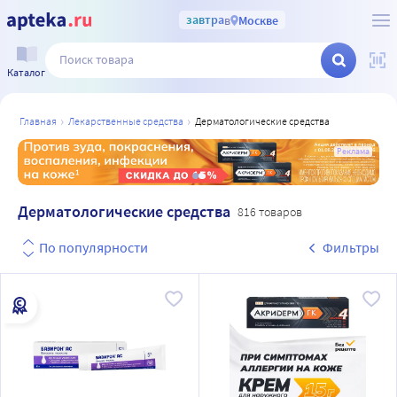
завтра
в
Москве
Каталог
главная
лекарственные средства
дерматологические средства
а
Реклама
Дерматологические средства
816 товаров
По популярности
Фильтры