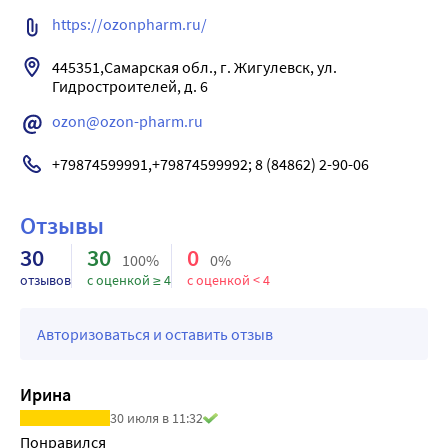
попадании внутрь практически не абсорбируется; при 
https://ozonpharm.ru/
необходимости проводится симптоматическая 
445351,Самарская обл., г. Жигулевск, ул. 
дезинтоксикационная терапия.
Гидростроителей, д. 6
ozon@ozon-pharm.ru
+79874599991,+79874599992; 8 (84862) 2-90-06
Отзывы
30
30
0
100%
0%
отзывов
с оценкой ≥ 4
с оценкой < 4
Авторизоваться и оставить отзыв
Ирина
30 июля в 11:32
Понравился