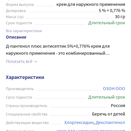
крем для наружного применения
Форма выпуска
5 % + 0,776 %
Дозировка
30 гр
Масса (гр)
Длительный срок
Срок годности
Все характеристики
Описание
Д-пантенол плюс антисептик 5%+0,776% крем для
наружного применения - это комбинированный
лекарственный препара , применяемый для обработки и
Показать всё
лечениея небольших ран с угрозой инфицирования,
таких как ссадины, царапины, небольшие порезы и
Характеристики
расчесы, трещины, легкие ожоги; инфицированных
поверхностных поражений кожи; трещин сосков в
ОЗОН ООО
Производитель
период грудного вскармливания. Крем содержит
Длительный срок
Срок годности
декспантенол+ и хлоргексидин. Декспантенол
Россия
Страна производитель
стимулирует регенерацию кожи, нормализует клеточный
Беречь от детей
Специальные свойства
метаболизм, ускоряет митоз, увеличивает прочность
Хлоргексидин
Декспантенол
Действующее вещество
коллагеновых волокон. Оказывает слабое
противовоспалительное действие.лоргексидин -
крем для наружного применения