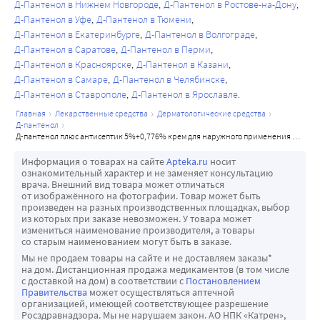
Д-Пантенол в Нижнем Новгороде
Д-Пантенол в Ростове-на-Дону
Д-Пантенол в Уфе
Д-Пантенол в Тюмени
Д-Пантенол в Екатеринбурге
Д-Пантенол в Волгограде
Д-Пантенол в Саратове
Д-Пантенол в Перми
Д-Пантенол в Красноярске
Д-Пантенол в Казани
Д-Пантенол в Самаре
Д-Пантенол в Челябинске
Д-Пантенол в Ставрополе
Д-Пантенол в Ярославле
главная
лекарственные средства
дерматологические средства
д-пантенол
д-пантенол плюс антисептик 5%+0,776% крем для наружного применения 30 гр
Информация о товарах на сайте
Apteka.ru
носит
ознакомительный характер и не заменяет консультацию
врача. Внешний вид товара может отличаться
от изображённого на фотографии. Товар может быть
произведен на разных производственных площадках, выбор
из которых при заказе невозможен. У товара может
измениться наименование производителя, а товары
со старым наименованием могут быть в заказе.
Мы не продаем товары на сайте и не доставляем заказы*
на дом. Дистанционная продажа медикаментов (в том числе
с доставкой на дом) в соответствии с
Постановлением
Правительства
может осуществляться аптечной
организацией, имеющей соответствующее разрешение
Росздравнадзора. Мы не нарушаем закон. АО НПК «Катрен»,