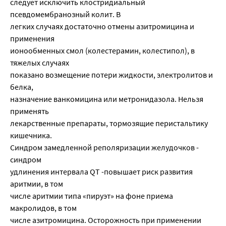
следует исключить клостридиальный
псевдомембранозный колит. В
легких случаях достаточно отмены азитромицина и
применения
ионообменных смол (колестерамин, колестипол), в
тяжелых случаях
показано возмещение потери жидкости, электролитов и
белка,
назначение ванкомицина или метронидазола. Нельзя
применять
лекарственные препараты, тормозящие перистальтику
кишечника.
Синдром замедленной реполяризации желудочков -
синдром
удлинения интервала QT -повышает риск развития
аритмии, в том
числе аритмии типа «пируэт» на фоне приема
макролидов, в том
числе азитромицина. Осторожность при применении