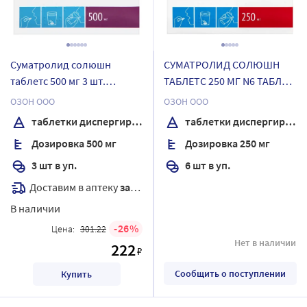
Суматролид солюшн
СУМАТРОЛИД СОЛЮШН
таблетс 500 мг 3 шт.
ТАБЛЕТС 250 МГ N6 ТАБЛ
таблетки диспергируемые
ДИСПЕРГ
ОЗОН ООО
ОЗОН ООО
таблетки диспергируемые
таблетки диспергируемые
Дозировка 500 мг
Дозировка 250 мг
3 шт в уп.
6 шт в уп.
Доставим в аптеку
завтра
В наличии
26
Цена:
301.22
Нет в наличии
222
₽
Сообщить о поступлении
Купить