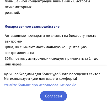
повышенной концентрации внимания и быстроты
психомоторных
реакций.
Лекарственное взаимодействие
Антацидные препараты не влияют на биодоступность
азитроми-
цина, но снижают максимальную концентрацию
азитромицина на
30%, поэтому азитромицин следует принимать за 1 ч до
или через
2 ч после приема антацидов.
Куки необходимы для более удобного посещения сайтов.
Цетиризин: одновременное применение в течение 5
Мы используем куки для вашего комфорта!
дней у здоровых
Узнайте больше про использование cookie.
добровольцев азитромицина с цетиризином (20 мг) не
привело к
Согласен
фармакокинетическому взаимодействию и
Корзина
Вход / Регистрация
существенному