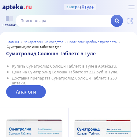
завтра
в
Туле
Каталог
главная
лекарственные средства
противомикробные препараты
суматролид солюшн таблетс в туле
Суматролид Солюшн Таблетс в Туле
Купить Суматролид Солюшн Таблетс в Туле в Apteka.ru.
Цена на Суматролид Солюшн Таблетс от 222 руб. в Туле.
Доставка препарата Суматролид Солюшн Таблетс в 253
аптеки.
Аналоги