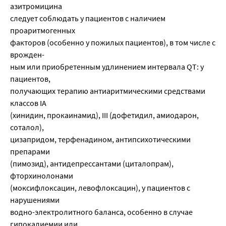
азитромицина
следует соблюдать у пациентов с наличием
проаритмогенных
факторов (особенно у пожилых пациентов), в том числе с
врожден-
ным или приобретенным удлинением интервала QT: у
пациентов,
получающих терапию антиаритмическими средствами
классов IA
(хинидин, прокаинамид), III (дофетидил, амиодарон,
соталол),
цизапридом, терфенадином, антипсихотическими
препарами
(пимозид), антидепрессантами (циталопрам),
фторхинолонами
(моксифлоксацин, левофлоксацин), у пациентов с
нарушениями
водно-электролитного баланса, особенно в случае
гипокалиемии или