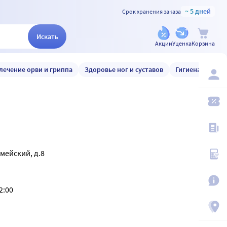
~ 5 дней
Срок хранения заказа
Искать
Акции
Уценка
Корзина
лечение орви и гриппа
Здоровье ног и суставов
Гигиена и уход
рмейский, д.8
2:00