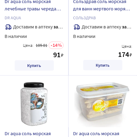
Dr aqua соль морская
Сольздрав соль морская
лечебные травы череда
для ванн мертвого моря
500 гр
800 гр
DR AQUA
СОЛЬЗДРАВ
Доставим в аптеку
завтра
Доставим в аптеку
завтра
В наличии
В наличии
14
Цена:
105.81
Цена:
174
91
₽
₽
Купить
Купить
Dr aqua соль морская
Dr aqua соль морская