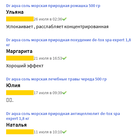
Dr aqua соль морская природная ромашка 500 гр
Ульяна
26 июля в 02:36
Успокаивает , расслабляет концентрированная 
Dr aqua соль морская природная похудение de-tox spa expert 1,8
кг
Маргарита
21 июля в 16:53
Хороший эффект
Dr aqua соль морская лечебные травы череда 500 гр
Юлия
17 июля в 09:39
👍🏻.
Dr aqua соль морская природная антицеллюлит de-tox spa
expert 1,8 кг
Наталья
11 июля в 10:10