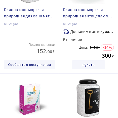
Dr aqua соль морская
Dr aqua соль морская
природная для ванн мята
природная антицеллюлит
700 гр
de-tox spa expert 1,8 кг
DR AQUA
DR AQUA
Доставим в аптеку
завтра
В наличии
Последняя цена:
14
Цена:
348.84
152
.00
₽
300
₽
Сообщить о поступлении
Купить