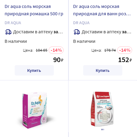
Dr aqua соль морская
Dr aqua соль морская
природная ромашка 500 гр
природная для ванн роза
700 гр
DR AQUA
DR AQUA
Доставим в аптеку
завтра
Доставим в аптеку
завтра
В наличии
В наличии
14
14
Цена:
104.65
Цена:
176.74
90
152
₽
₽
Купить
Купить