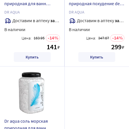
природная для ванн
природная похудение de-
райское наслаждение 700
tox spa expert 1,8 кг
DR AQUA
DR AQUA
гр
Доставим в аптеку
завтра
Доставим в аптеку
завтра
В наличии
В наличии
14
14
Цена:
163.95
Цена:
347.67
141
299
₽
₽
Купить
Купить
Dr aqua соль морская
природная для ванн