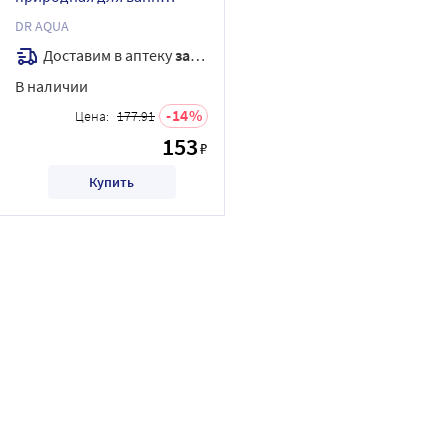
лаванда 700 гр
DR AQUA
Доставим в аптеку
завтра
В наличии
14
Цена:
177.91
153
₽
Купить