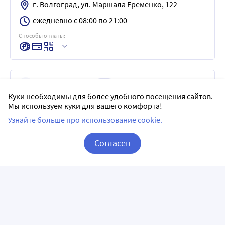
г. Волгоград, ул. Маршала Еременко, 122
ежедневно с 08:00 по 21:00
Способы оплаты:
СОЦИАЛЬНАЯ АПТЕКА
5
Куки необходимы для более удобного посещения сайтов.
г. Волгоград, пр-кт Металлургов, 33
Мы используем куки для вашего комфорта!
ежедневно с 08:00 по 21:00
Узнайте больше про использование cookie.
Способы оплаты:
Согласен
Корзина
Вход / Регистрация
АЛОЭ
5
г. Волгоград, пр-кт Университетский, 105
ежедневно с 09:00 по 21:00