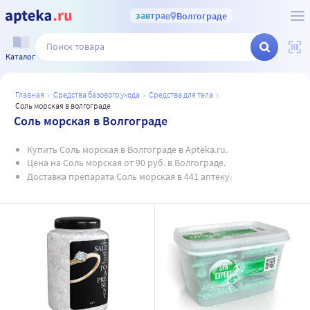
завтра
в
Волгограде
Каталог
главная
средства базового ухода
средства для тела
соль морская в волгограде
Соль морская в Волгограде
Купить Соль морская в Волгограде в Apteka.ru.
Цена на Соль морская от 90 руб. в Волгограде.
Доставка препарата Соль морская в 441 аптеку.