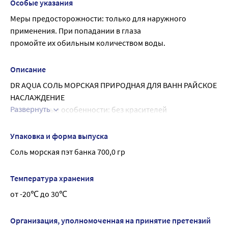
Особые указания
Меры предосторожности: только для наружного 
применения. При попадании в глаза
промойте их обильным количеством воды.
Описание
DR AQUA СОЛЬ МОРСКАЯ ПРИРОДНАЯ ДЛЯ ВАНН РАЙСКОЕ 
НАСЛАЖДЕНИЕ
Развернуть
Специальные особенности: без красителей
Экстракт манго защищает кожу от негативного влияния 
ультрафиолета, борется с пигментацией, увлажняет, 
Упаковка и форма выпуска
омолаживает, тонизирует и способствует регенерации 
Соль морская пэт банка 700,0 гр
клеток. Экстракт папайи повышает упругость кожи и 
слегка осветляет пигментные пятна, оказывает 
Температура хранения
успокаивающее действие на воспаленную и 
от -20℃ до 30℃
раздраженную кожу
Организация, уполномоченная на принятие претензий