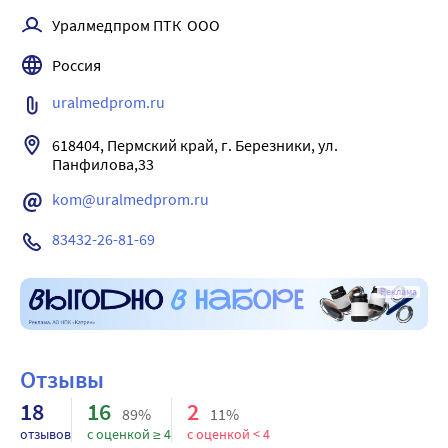
Уралмедпром ПТК  ООО
Россия
uralmedprom.ru
618404, Пермский край, г. Березники, ул. 
Панфилова,33
kom@uralmedprom.ru
83432-26-81-69
Реклама
Отзывы
18
16
2
89%
11%
отзывов
с оценкой ≥ 4
с оценкой < 4