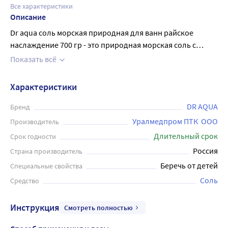
Все характеристики
Описание
Dr aqua соль морская природная для ванн райское
наслаждение 700 гр - это природная морская соль с
экстрактами манго и папайи. Природная морская соль
Показать всё
идеально подходит для проведения SPA - процедур в
домашних условиях. Регулярный прием ванн с морской
Характеристики
солью поддерживает процесс обновления клеток кожи,
усиливает ее защитные функции, сохраняет молодость и
DR AQUA
Бренд
здоровье. Экстракт манго защищает кожу от негативного
Уралмедпром ПТК  ООО
Производитель
влияния ультрафиолета, борется с пигментацией,
Длительный срок
Срок годности
увлажняет, омолаживает, тонизирует и способствует
Россия
Страна производитель
регенерации клеток. Экстракт папайи повышает
Беречь от детей
Специальные свойства
упругость кожи и слегка осветляет пигментные пятна,
оказывает успокаивающее действие на воспаленную и
Соль
Средство
раздраженную кожу. Дозировка 200-250 г на ванну (150 л)
, Продолжительность принятия ванны 10-20 минут. Для
Инструкция
Смотреть полностью
достижения оптимального эффекта рекомендуется 5-6