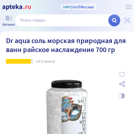
завтра
в
Москве
Каталог
Dr aqua соль морская природная для
ванн райское наслаждение 700 гр
(
18
отзывов)