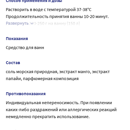
ванн. Прием ванн через день.
Способ применения и дозы
Растворить в воде с температурой 37-38°C
Продолжительность принятия ванны 10-20 минут. 
Развернуть
Дозировка 200-250 г на ванну (150 л)
Для достижения оптимального эффекта рекомендуется 
5-6 ванн. Прием ванн через день.
Показания
Средство для ванн
Состав
соль морская природная, экстракт манго, экстракт 
папайи, парфюмерная композиция
Противопоказания
Индивидуальная непереносимость. При появлении 
каких-либо раздражений или аллергических реакций 
немедленно прекратить использование.