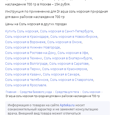
наслаждение 700 гр в Москве – 154 рубля.
Инструкция по применению для Dr aqua соль морская природная
для ванн райское наслаждение 700 гр
Цены на Соль морская в других городах
Купить Соль морская
Соль морская в Санкт-Петербурге
Соль морская в Краснодаре
Соль морская в Новосибирске
Соль морская в Воронеже
Соль морская в Омске
Соль морская в Нижнем Новгороде
Соль морская в Ростове-на-Дону
Соль морская в Уфе
Соль морская в Тюмени
Соль морская в Екатеринбурге
Соль морская в Волгограде
Соль морская в Саратове
Соль морская в Перми
Соль морская в Красноярске
Соль морская в Казани
Соль морская в Самаре
Соль морская в Челябинске
Соль морская в Ставрополе
Соль морская в Ярославле
главная
средства базового ухода
средства для тела
соль морская
dr aqua соль морская природная для ванн райское наслаждение 700 гр
Информация о товарах на сайте
Apteka.ru
носит
ознакомительный характер и не заменяет консультацию
врача. Внешний вид товара может отличаться