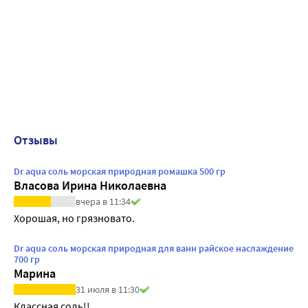
Отзывы
Dr aqua соль морская природная ромашка 500 гр
Власова Ирина Николаевна
вчера в 11:34
Хорошая, но грязновато.
Dr aqua соль морская природная для ванн райское наслаждение
700 гр
Марина
31 июля в 11:30
Классная соль!!