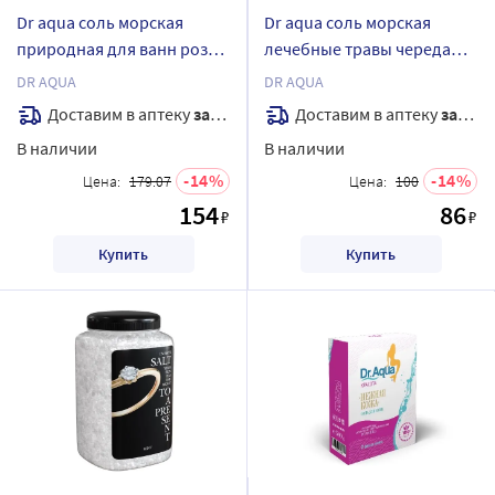
Dr aqua соль морская
Dr aqua соль морская
природная для ванн роза
лечебные травы череда
700 гр
500 гр
DR AQUA
DR AQUA
Доставим в аптеку
завтра
Доставим в аптеку
завтра
В наличии
В наличии
14
14
Цена:
179.07
Цена:
100
154
86
₽
₽
Купить
Купить