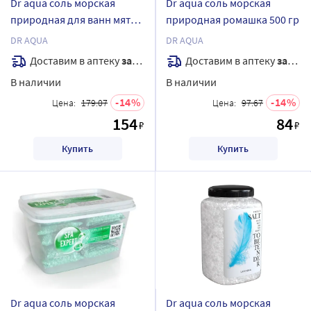
Dr aqua соль морская
Dr aqua соль морская
природная для ванн мята
природная ромашка 500 гр
700 гр
DR AQUA
DR AQUA
Доставим в аптеку
завтра
Доставим в аптеку
завтра
В наличии
В наличии
14
14
Цена:
179.07
Цена:
97.67
154
84
₽
₽
Купить
Купить
Dr aqua соль морская
Dr aqua соль морская