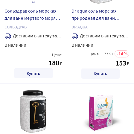
Сольздрав соль морская
Dr aqua соль морская
для ванн мертвого моря
природная для ванн
800 гр
райское наслаждение 700
СОЛЬЗДРАВ
DR AQUA
гр
Доставим в аптеку
завтра
Доставим в аптеку
завтра
В наличии
В наличии
14
Цена:
177.91
Цена:
180
153
₽
₽
Купить
Купить