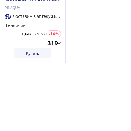
tox spa expert 1,8 кг
DR AQUA
Доставим в аптеку
завтра
В наличии
14
Цена:
370.93
319
₽
Купить