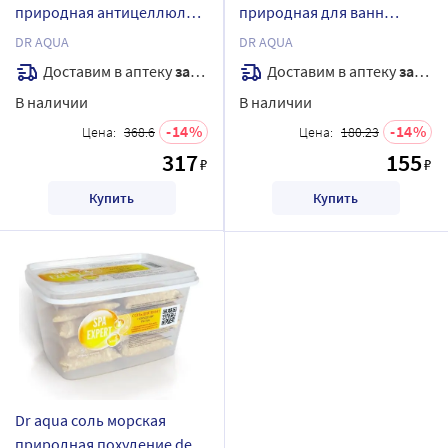
природная антицеллюлит
природная для ванн
de-tox spa expert 1,8 кг
лаванда 700 гр
DR AQUA
DR AQUA
Доставим в аптеку
завтра
Доставим в аптеку
завтра
В наличии
В наличии
14
14
Цена:
368.6
Цена:
180.23
317
155
₽
₽
Купить
Купить
Dr aqua соль морская
природная похудение de-