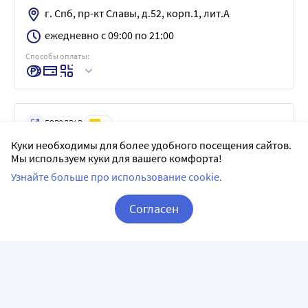
г. Спб, пр-кт Славы, д.52, корп.1, лит.А
ежедневно с 09:00 по 21:00
Способы оплаты:
ГОРЗДРАВ
5
Куки необходимы для более удобного посещения сайтов.
г. Спб, пр-кт Каменноостровский, д.6, лит.А,2-Н
Мы используем куки для вашего комфорта!
ежедневно с 09:00 по 22:00
Узнайте больше про использование cookie.
Способы оплаты:
Согласен
Корзина
Вход / Регистрация
ГОРЗДРАВ
5
г. Спб, ул. Парашютная, д. 27, корп. 1, лит. А, пом.
22-Н