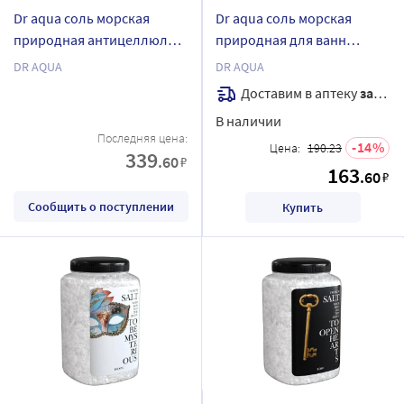
Dr aqua соль морская
Dr aqua соль морская
природная антицеллюлит
природная для ванн
de-tox spa expert 1,8 кг
лаванда 700 гр
DR AQUA
DR AQUA
Доставим в аптеку
завтра
В наличии
Последняя цена:
14
Цена:
190.23
339
.60
₽
163
.60
₽
Сообщить о поступлении
Купить