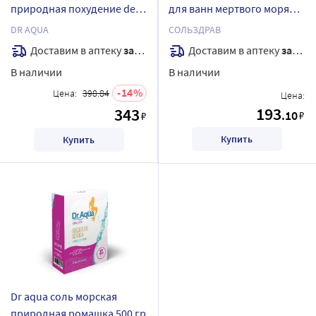
природная похудение de-
для ванн мертвого моря
tox spa expert 1,8 кг
800 гр
DR AQUA
СОЛЬЗДРАВ
Доставим в аптеку
завтра
Доставим в аптеку
завтра
В наличии
В наличии
14
Цена:
398.84
Цена:
193
343
.10
₽
₽
Купить
Купить
Dr aqua соль морская
природная ромашка 500 гр