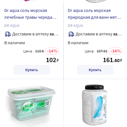
Dr aqua соль морская
Dr aqua соль морская
лечебные травы череда
природная для ванн мята
500 гр
700 гр
DR AQUA
DR AQUA
Доставим в аптеку
завтра
Доставим в аптеку
завтра
В наличии
В наличии
14
14
Цена:
118.6
Цена:
187.91
102
161
.60
₽
₽
Купить
Купить