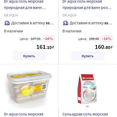
Dr aqua соль морская
Dr aqua соль морская
природная для ванн
природная для ванн роза
райское наслаждение 700
700 гр
DR AQUA
DR AQUA
гр
Доставим в аптеку
завтра
Доставим в аптеку
завтра
В наличии
В наличии
14
14
Цена:
187.33
Цена:
186.98
161
160
.10
.80
₽
₽
Купить
Купить
Dr aqua соль морская
Сольздрав соль морская