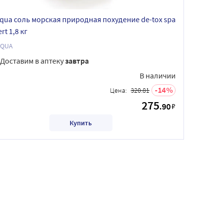
aqua соль морская природная похудение de-tox spa
rt 1,8 кг
AQUA
Доставим в аптеку
завтра
В наличии
14
Цена:
320.81
275
.90
₽
Купить