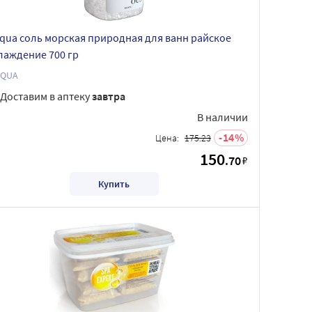
aqua соль морская природная для ванн райское
лаждение 700 гр
AQUA
Доставим в аптеку
завтра
В наличии
14
Цена:
175.23
150
.70
₽
Купить