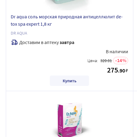
Dr aqua соль морская природная антицеллюлит de-
tox spa expert 1,8 кг
DR AQUA
Доставим в аптеку
завтра
В наличии
14
Цена:
320.81
275
.90
₽
Купить