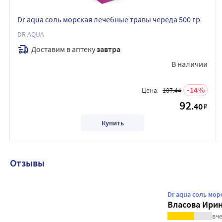
Dr aqua соль морская лечебные травы череда 500 гр
DR AQUA
Доставим в аптеку
завтра
В наличии
14
Цена:
107.44
92
.40
₽
Купить
Отзывы
Dr aqua соль мор
Власова Ири
вче