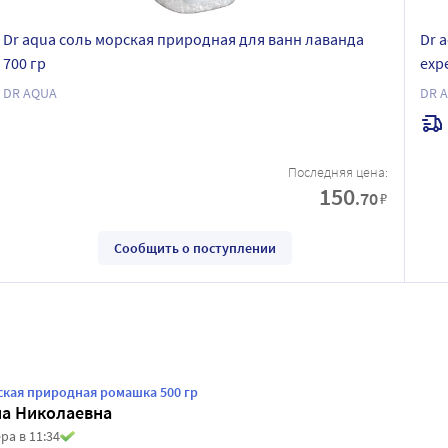
Dr aqua соль морская природная для ванн лаванда
Dr 
700 гр
expe
DR AQUA
DR 
Последняя цена:
150
.70
₽
Сообщить о поступлении
ская природная ромашка 500 гр
на Николаевна
ра в 11:34