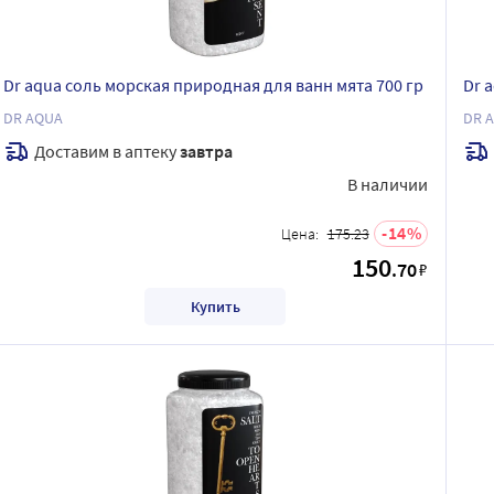
Dr aqua соль морская природная для ванн мята 700 гр
Dr 
DR AQUA
DR 
Доставим в аптеку
завтра
В наличии
14
Цена:
175.23
150
.70
₽
Купить