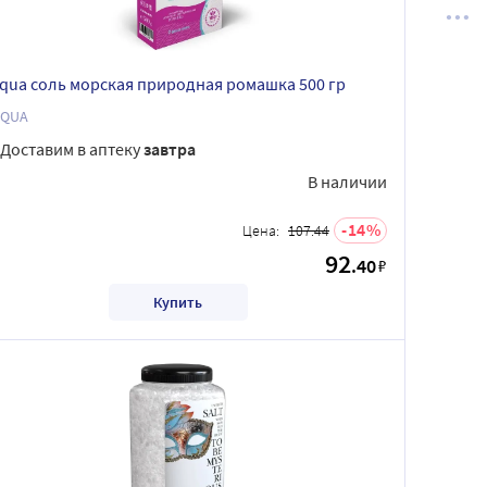
aqua соль морская природная ромашка 500 гр
AQUA
Доставим в аптеку
завтра
В наличии
14
Цена:
107.44
92
.40
₽
Купить