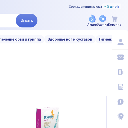
~ 5 дней
Срок хранения заказа
Искать
Акции
Уценка
Корзина
лечение орви и гриппа
Здоровье ног и суставов
Гигиена и уход