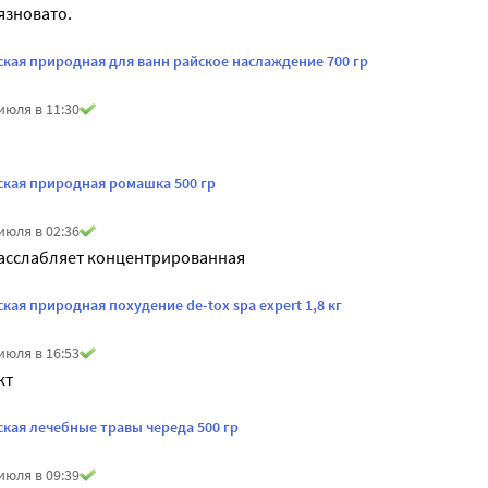
язновато.
ская природная для ванн райское наслаждение 700 гр
июля в 11:30
!
ская природная ромашка 500 гр
июля в 02:36
расслабляет концентрированная 
ская природная похудение de-tox spa expert 1,8 кг
июля в 16:53
кт
ская лечебные травы череда 500 гр
июля в 09:39