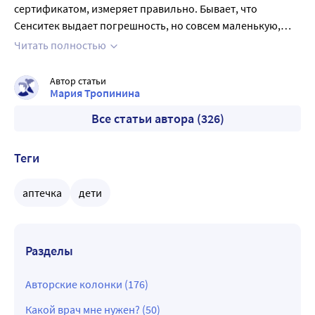
сертификатом, измеряет правильно. Бывает, что
Сенситек выдает погрешность, но совсем маленькую,
больше 0,2 градуса не показывал. И ее можно устранить,
Читать полностью
если провести настройку по обычному градуснику.
Нравится, что быстрый, не нужно держать его по
Автор статьи
несколько минут, измеряет меньше, чем за секунду
Мария Тропинина
Все статьи автора (326)
Теги
аптечка
дети
Разделы
Авторские колонки (176)
Какой врач мне нужен? (50)